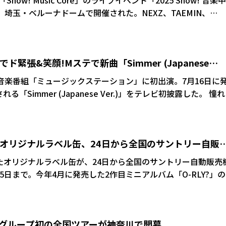
w! Music Core」のライブイベント「2025 Show! 音楽
5日、埼玉・ベルーナドームで開催された。NEXZ、TAEMIN、
SEONEなど豪華8組が登場し、会場を盛り上げた。日本での開催は
憶と思い出を作っていくようで本当に幸せです!今日、僕と一
ド緊張&笑顔!Mステで新曲「Simmer (Japanese
覚えていてほしいと思います!」とファンとの時間を共有した
の音楽番組「ミュージックステーション」に初出演。7月16日に
る「Simmer (Japanese Ver.)」をテレビ初披露した。 憧れの
感に襲われながらも、喜びや楽しさが勝っていた様子。NEXZ
満々な笑顔が終始飛び交っていた。
のオリジナルラベル缶、24日から全国のサントリー自販
リント入りの当たり缶も
したオリジナルラベル缶が、24日から全国のサントリー自動販売
5日まで。今年4月に発売した2作目ミニアルバム「O-RLY?」
はステッカーになっており、奇麗に剥がして保管出来るため、
うだ。
旅」グループ初の全国ツアーが神奈川で開幕