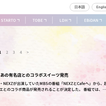
日本語
Engli
STARTO
TOBE
LDH
EBiDAN
1
2
3
4
>
feへ」あの有名店とのコラボスイーツ発売
NEXZが出演していたMBSの番組「NEXZとCafeへ」から、
のコラボ商品が発売されることが決定した。 番組では、
の後輩であり目下人気急上昇中のグローバル・ボーイズグループNEXZ(
でスイーツを学び、さらに超有名スイーツ店「クラブハリエ」