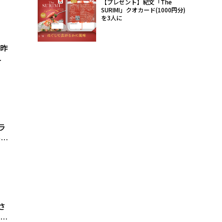
【プレゼント】紀文「The
SURIMI」クオカード(1000円分)
を3人に
。昨
ー
ラ
者
、
バ
り
さ
ンス