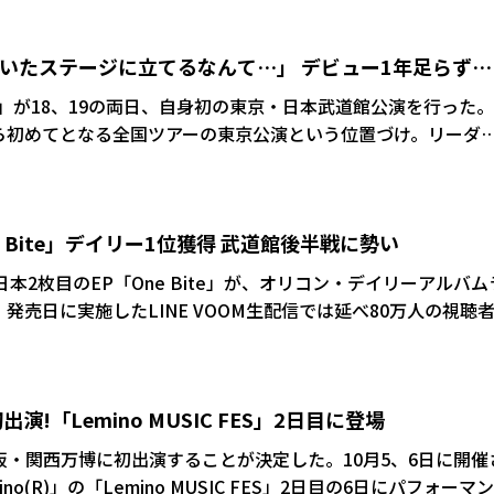
ていたステージに立てるなんて…」 デビュー1年足らず
リーダー・TOMOYAは涙
ジ)」が18、19の両日、自身初の東京・日本武道館公演を行った
ら初めてとなる全国ツアーの東京公演という位置づけ。リーダ
と思っていたステージに立てるなんて…」と涙を流した。
ne Bite」デイリー1位獲得 武道館後半戦に勢い
日本2枚目のEP「One Bite」が、オリコン・デイリーアルバム
発売日に実施したLINE VOOM生配信では延べ80万人の視聴
Bite」、「BURNING BLACK」、「Make it Better」
国でリリースされ話題の楽曲「O-RLY?」、「Simmer」の日本語
演!「Lemino MUSIC FES」2日目に登場
る。タイトル曲の「One Bite」は、世界の常識やルール、偽
分を探し出す過程を描いた楽曲。
阪・関西万博に初出演することが決定した。10月5、6日に開催
o(R)」の「Lemino MUSIC FES」2日目の6日にパフォーマ