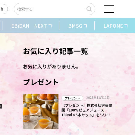
sh
EBiDAN NEXT
BMSG
LAPONE
お気に入り記事一覧
お気に入りがありません。
プレゼント
2025年11月11日
プレゼント
超
【プレゼント】株式会社伊藤農
園「100%ピュアジュース
180ml×5本セット」を3人に!
ネ
と