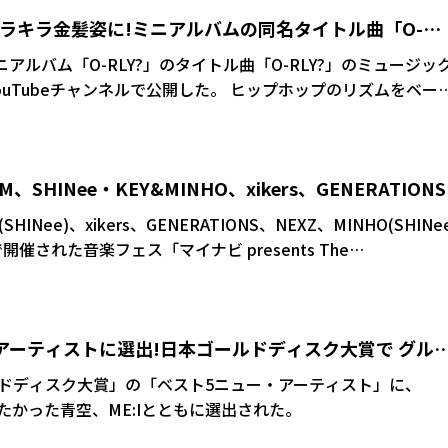
大阪の2会場で開催され、当選者はそれぞれ70人ずつ。「NEXZメ
キラキラ金髪姿に!ミニアルバムの同名タイトル曲「O-
reet」も各メンバー100人ずつの計700人が当選となる。
ニアルバム「O-RLY?」のタイトル曲「O-RLY?」のミュージッ
ャンネルで公開した。 ヒップホップのリズムをベース
フルなエネルギー、そしてウィットに富んだ歌詞まで加わった
は、新世代を牽引する“Z世代ボーイズグループ”らしい、等身大
事に表現している。
M、SHINee・KEY&MINHO、xikers、GENERATION
最終日、ファン熱狂締め
(SHINee)、xikers、GENERATIONS、NEXZ、MINHO(SHINe
催された音楽フェス「マイナビ presents The
の
日目と同様にアーティストが1組ずつ登場し、ダンスパートを披
スを行った。 NEXZはプレデビューのデジタル
・アーティストに選出!日本ゴールドディスク大賞で グル
まり、韓国でのデビュー曲「Ride the Vibe」など全7曲を披露。
き公演から始まる初のツアー「NEXZ LIVE TOUR 2025」
も決定
ールドディスク大賞」の「ベスト5ニュー・アーティスト」に、
パフォーマンスで会場を沸かせた。 次に登場したNCT
僕が見たかった青空、ME:Iとともに選出された。
ver」「Glitch Mode (Japanese ver.)」などをパフォーマンス