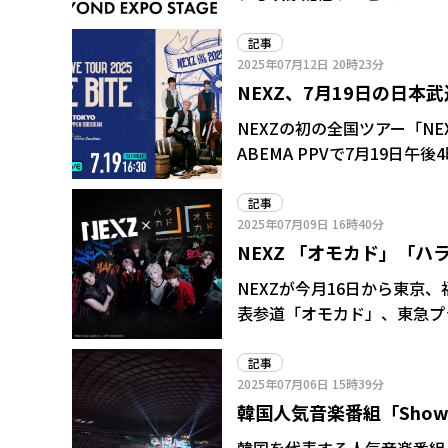
出演する。前方確約となるイ
記事
2025年07月12日
20時23分
NEXZ、7月19日の日本武
旅”をテーマにした初全国
NEXZの初の全国ツアー「NEXZ
ABEMA PPVで7月19日
記事
2025年07月09日
16時40分
NEXZ 「オモカド」「ハ
展開
NEXZが今月16日から東京
表参道「オモカド」、東急プ
を展開し、NEXZの魅力を最大限に発信する。 「オモカド
ルが各階に掲示され、メンバ
記事
2025年07月06日
15時39分
は、NEXZオリジナルラベ
韓国人気音楽番組「Show!
催!