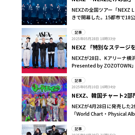
NEXZの全国ツアー「NEXZ LI
きで開幕した。15都市で1
した新曲「Simmer」「O
した。 全国ツアーのコンセプトは「NEXZだけの旅」。7月16日に発売する日本2作目
記事
2025年05月28日
18時33分
EP「One Bite」に収
NEXZ 「特別なステージを準備
ないMCや仲の良さがにじみ
した。
2025」レッドカーペッ
NEXZが28日、Kアリーナ横浜で「AS
Presented by ZOZ
記事
2025年05月10日
16時34分
NEXZ、韓国チャート2部
リアハイの20万枚超え
NEXZが4月28日に発売した
「World Chart・Physical Al
なり、キャリアハイを更新中
て開催される購入者対象イベ
記事
2025年04月29日
21時15分