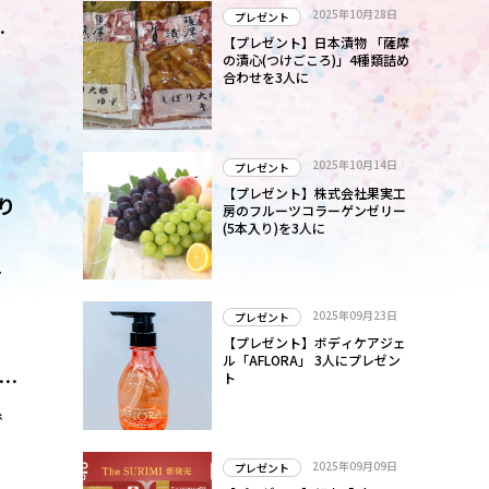
2025年10月28日
プレゼント
エ
。
【プレゼント】日本漬物 「薩摩
の漬心(つけごころ)」4種類詰め
合わせを3人に
2025年10月14日
プレゼント
【プレゼント】株式会社果実工
り
房のフルーツコラーゲンゼリー
(5本入り)を3人に
関
そ
2025年09月23日
プレゼント
【プレゼント】ボディケアジェ
ル「AFLORA」 3人にプレゼン
西の
ト
で
2025年09月09日
プレゼント