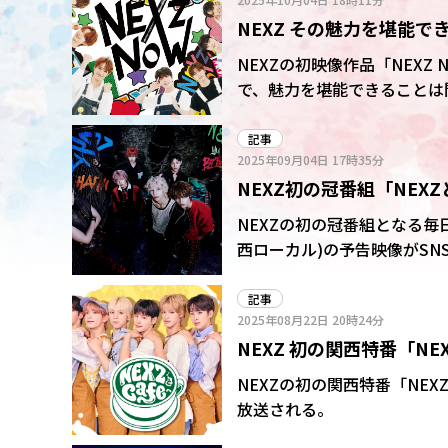
コラボし、7人で力を合わせてバームク
NEXZ その魅力を堪能で
が、クラブハリエとのバームク
さらに、番組オリジナルグッ
ティー番組「NEXZ NO
NEXZの初映像作品「NEXZ
で、魅力を堪能できることは
記事
2025年09月04日
17時35分
NEXZ初の冠番組「NEX
NEXZの初の冠番組となる毎日放
西ローカル)の予告映像がS
で、予告では関西出身のメンバー
れぞれ大阪を舞台に話題のカフェを
記事
2025年08月22日
20時24分
バー憧れの本気バイト体験も
NEXZ 初の関西特番「NE
有名スイーツ店「クラブハ
NEXZの初の関西特番「NEXZ
放送される。