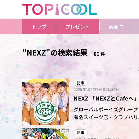
トップ
プレゼント
美容
"NEXZ"の検索結果
80 件
<
記事
2025年10月22日
01時30分
NEXZ 「NEXZとCa
グローバルボーイズグループ・
有名スイーツ店・クラブハリエと
Stray KidsやNiziU
クスジ)が大阪の有名カフェ
記事
2025年10月04日
18時11分