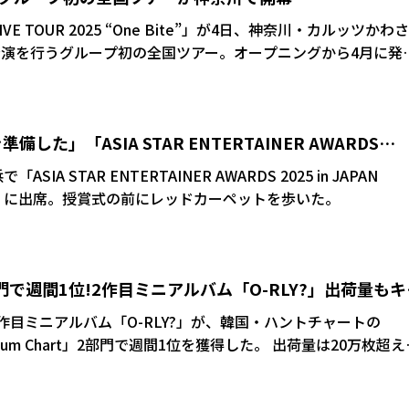
VE TOUR 2025 “One Bite”」が4日、神奈川・カルッツかわさ
8公演を行うグループ初の全国ツアー。オープニングから4月に発
-RLY?」を立て続けにパフォーマンスし、ファンの心をわしづかみ
録される新曲の披露に加え、メンバーそれぞれの個性があふれるあど
した」「ASIA STAR ENTERTAINER AWARDS
出るクロストークなど、彩り豊かな内容でオリジナルな旅を演
トでパフォーマンスをアピール!
IA STAR ENTERTAINER AWARDS 2025 in JAPAN
OTOWN」に出席。授賞式の前にレッドカーペットを歩いた。
門で週間1位!2作目ミニアルバム「O-RLY?」出荷量もキ
2作目ミニアルバム「O-RLY?」が、韓国・ハントチャートの
bum Chart」2部門で週間1位を獲得した。 出荷量は20万枚超えと
。9日には同作日本限定特典付のリリースを迎え、発売を記念
ントにも注目が集まっている。「NEXZメンバー全員サイン会