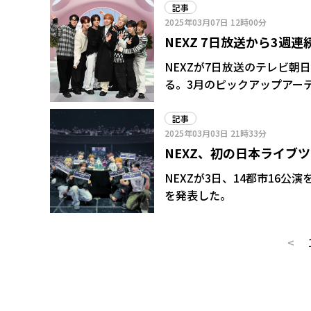
の後、バンドを引き連れたGENER
記事
「AGEHA」「ワンダーラスト
2025年03月07日
12時00分
29日に日本で単独ファンミーティ
NEXZ 7日放送から3週
フルなパフォーマンスを披露。そ
NEXZが7日放送のテレビ朝日
Shop」「Tongue Tie
る。3月のピックアップアーティストとして
を楽しませた。
ロデュースのもと昨年5月に
ていく企画などを行っていく。 同企画ではNEXZのメンバーのプロフィールにも書か
記事
2025年03月03日
21時33分
い「まだ世に知られていない
NEXZ、初の日本ライブツアー
を、Mrs. GREEN AP
今後一切どこの現場でも披露
記念すべきデビュー1周年
NEXZが3日、14都市16公演
「顔面国宝」ことYUはスタジ
を発表した。
「裏特技」を告白する。
<