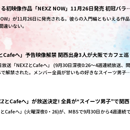
ーヘンを開発する姿を放送。 21日に最終回を迎えた
きる初映像作品「NEXZ NOW」11月26日発売 初冠バラ
ーヘンのコラボをした「NEXZとCafeバーム」の発売が決定
ズも発売することが決まった。
W」全5話はじめ盛りだくさん
 NOW」が11月26日に発売される。彼らの入門編ともいえる作品
間違いない。
ZとCafeへ」予告映像解禁 関西出身3人が大阪でカフェ巡
送「NEXZとCafeへ」 (9月30日深夜0:26～4週連続放送、
NSで解禁された。メンバー全員が甘いもの好きなスイーツ男子
であるHARU、HYUI、YUKIの3人を振り分けた3チームが
巡り、絶品スイーツを食べ尽くしていく。 行く先々でメン
。今まで見たことのない彼らの等身大の魅力が炸裂する。
XZとCafeへ」が放送決定! 全員が“スイーツ男子”で関
リエ」とのコラボも!
とCafeへ」(火曜深夜0・26)が、MBSで9月30日から4週連続