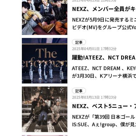
は、9月27、28日に東京、
NEXZ、メンバー全員が
バー個別オンラインMeet&G
RLY?」のMVを公開
NEXZが5月9日に発売するミ
ビデオ(MV)をグループ公式YouTubeチ
にストリートな雰囲気、パワ
彩な魅力を放つ1曲。MVで
記事
2025年04月01日
17時32分
ヤンチャさや自由奔放さを見
躍動!ATEEZ、NCT DREA
NEXZ マイナビ横浜
ATEEZ、NCT DREAM 、KEY
が3月30日、Kアリーナ横浜で開
Performance」に出演した。 同フェスは28～30日にかけて3日間開催。最終日となったこ
日のオープニングでも1、2
記事
2025年03月13日
17時23分
露。その後はグループそれぞれがパフォーマン
NEXZ、ベスト5ニュー
シングル「Miracle」から始
月4日の神奈川・カルッツかわさ
プ初となる夏フェス出演
NEXZが「第39回 日本ゴ
期待が高まるような、ダイナミックな
IS:SUE、Aぇ!group、
DREAMは「Best Friend E