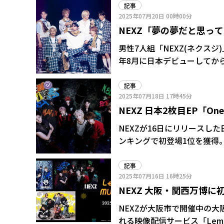
記事
2025年07月20日
00時00分
NEXZ「夢の夢だと思っ
で“聖地”武道館公演実現に
男性7人組「NEXZ(ネクス
年8月に日本デビューしてか
のTOMOYAは「夢の夢だ
記事
2025年07月18日
17時45分
NEXZ 日本2枚目EP「O
NEXZが16日にリリースした
ンキングで初登場1位を獲得。
を記録した。 抑圧された日常へ「One Bite(ひとカマし)する」という強い意志と決意を込め
た本作。日本オリジナル楽曲「One 
記事
2025年07月16日
16時25分
「One Day」の4曲に、韓
NEXZ 大阪・関西万博に初出
ージョンの全6曲を収録してい
の仮面を打ち破り、本当の自
NEXZが大阪市で開催中の大
れる映像配信サービス「Lemin