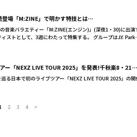
ATIONSが登場すると「Diamonds」「Evergreen 2.0」
」を立て続けに披露し、4曲で一気に観客を魅了した。 3月28、
ングを行ったばかりのATEEZは「Ice On My Teeth」で
連続登場「M:ZINE」で明かす特技とは…
のままSHINeeのKEYがステージに登場すると「Pleasure
の音楽バラエティー「M:ZINE(エンジン)」(深夜1・30)に出演
d」「Gasoline」など全6曲をパフォーマンスし、日本語のMCでも会
、3週にわたって特集する。 グループはJ.Y. Parkプ
グローバルデビュー。番組ではNEXZメンバーの隠れた特技を
れていな
隠れた特技=裏特技」を、正式に特技として認定してもいいか
「NEXZ LIVE TOUR 2025」を発表!千秋楽8・21
PLE若井滉斗がジャッジする。若いから「なし」のジャッジが出た場
してはいけない、という厳しいルールも課される。料理が得意
の日
を巡る日本で初のライブツアー「NEXZ LIVE TOUR 2025」の開
オでカルボナーラ作りを披露する。他にもHYUIとHARUも意
1
2
3
4
>