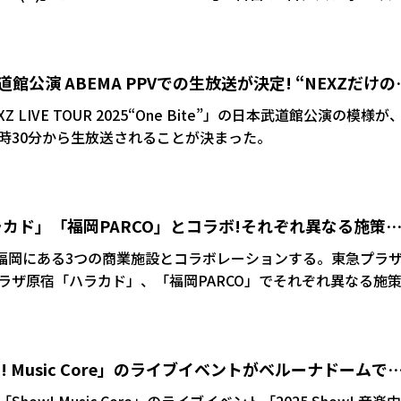
ベント予約付き大阪・関西万博入場チケットは現在販売中だ。
道館公演 ABEMA PPVでの生放送が決定! “NEXZだけの
ツアー
 LIVE TOUR 2025“One Bite”」の日本武道館公演の模様が
午後4時30分から生放送されることが決まった。
ラカド」「福岡PARCO」とコラボ!それぞれ異なる施策
、福岡にある3つの商業施設とコラボレーションする。東急プラ
ラザ原宿「ハラカド」、「福岡PARCO」でそれぞれ異なる施
」では、NEXZメンバーの特大パネ
ーへの想いが残せるメッセージパネルも登場。「ハラカド」で
ル缶の販売や館内サイネージの展開が予定されている
 Music Core」のライブイベントがベルーナドームで