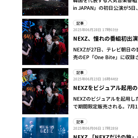
韓国を代表する人気音楽番組「Sho
in JAPAN」の初日公演が
TREASURE、ZEROBA
年に続き2回目。 TAEMINは「MOVE + Sexy In The Air」をはじめ4曲を披露。「ベルーナド
記事
2025年06月28日
17時03分
ームに来るたびにすてきな記
NEXZ、憧れの番組初出演で
に過ごした時間をいつまでも
Ver.)」をテレビ初披露
NEXZが27日、テレビ朝日
売のEP「One Bite」に収録され
夢舞台とあって、大きな緊張
しい自由さはもちろん、自信
記事
2025年06月23日
16時44分
NEXZをビジュアル起用
で期間限定販売!サインプ
NEXZのビジュアルを起用
で期間限定販売される。7月1
ジュアルで展開される。 メンバーのサインプリント入りラベルの当たり缶を数量限定で用
意。また、オリジナルラベル
記事
2025年06月06日
17時28分
重なファンアイテムになりそ
NEXZ 「NEXZだけの