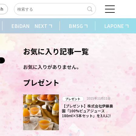
sh
EBiDAN NEXT
BMSG
LAPONE
お気に入り記事一覧
お気に入りがありません。
ィ
プレゼント
2025年11月11日
プレゼント
【プレゼント】株式会社伊藤農
園「100%ピュアジュース
180ml×5本セット」を3人に!