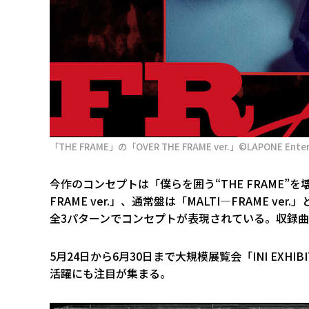
「THE FRAME」の「OVER THE FRAME ver.」©LAPONE Enter
今作のコンセプトは「僕らを囲う“THE FRAME”を壊す
FRAME ver.」、通常盤は「MALTI―FRAME
全3パターンでコンセプトが表現されている。収録
5月24日から6月30日まで大規模展覧会「INI EXHIB
活躍にも注目が集まる。