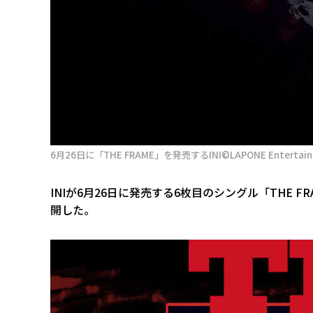
6月26日に「THE FRAME」を発売するINI©LAPONE Entertain
INIが6月26日に発売する6枚目のシングル「THE
開した。