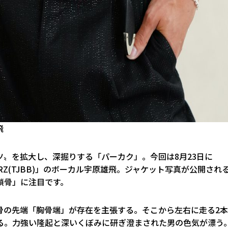
飛
〟を拡大し、深掘りする「パーカク」。今回は8月23日に
BANGERZ(TJBB)」のボーカル宇原雄飛。ジャケット写真が公開され
鎖骨」に注目です。
骨の先端「胸骨端」が存在を主張する。そこから左右に走る2
る。力強い隆起と深いくぼみに研ぎ澄まされた男の色気が漂う