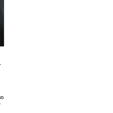
し
の
り