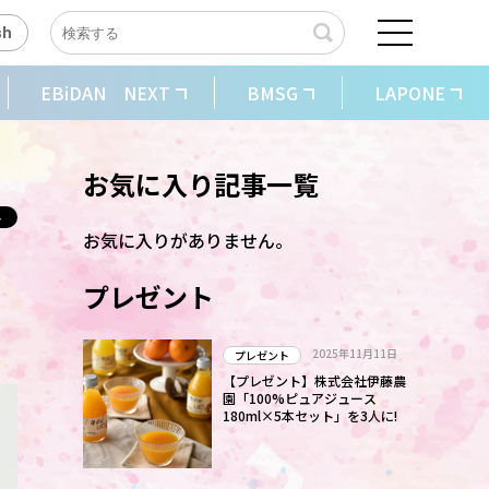
sh
EBiDAN NEXT
BMSG
LAPONE
お気に入り記事一覧
お気に入りがありません。
プレゼント
2025年11月11日
プレゼント
【プレゼント】株式会社伊藤農
園「100%ピュアジュース
180ml×5本セット」を3人に!