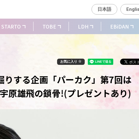
日本語
Engli
STARTO
TOBE
LDH
EBiDAN
お気に入り
掘りする企画「パーカク」第7回は
ERZ」宇原雄飛の鎖骨!(プレゼントあり)