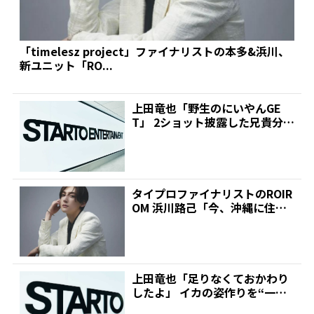
「timelesz project」ファイナリストの本多&浜川、
新ユニット「RO...
上田竜也「野生のにいやんGE
T」 2ショット披露した兄貴分芸
人にファンが切望「こ...
タイプロファイナリストのROIR
OM 浜川路己「今、沖縄に住ん
でる」にスタジオか...
上田竜也「足りなくておかわり
したよ」 イカの姿作りを“一
杯”注文に驚きの声「どう...