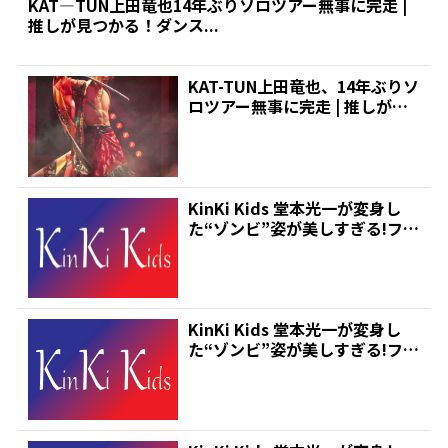
KAT―TUN上田竜也14年ぶりソロツアー無事に完走 |
推しが見つかる！ダンス...
KAT-TUN上田竜也、14年ぶりソ
ロツアー無事に完走 | 推しが見
つかる!ダン...
KinKi Kids 堂本光一が変身し
た“ゾンビ”姿が美しすぎる!ファ
ン「鳥肌た...
KinKi Kids 堂本光一が変身し
た“ゾンビ”姿が美しすぎる!ファ
ン「鳥肌た...