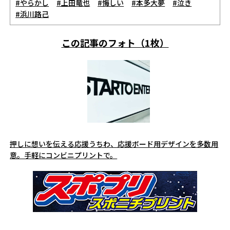
#やらかし
#上田竜也
#悔しい
#本多大夢
#泣き
#浜川路己
この記事のフォト（1枚）
押しに想いを伝える応援うちわ、応援ボード用デザインを多数用
意。手軽にコンビニプリントで。