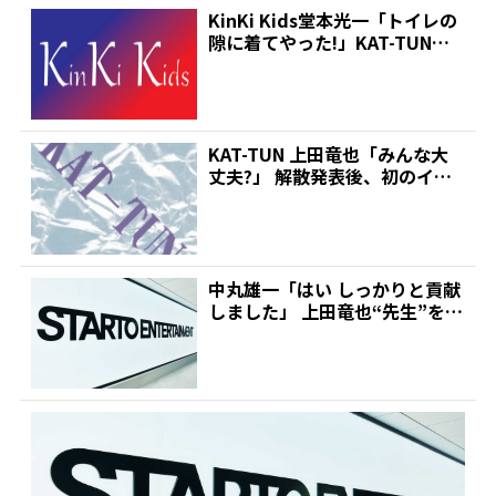
KinKi Kids堂本光一「トイレの
隙に着てやった!」KAT-TUN上
田竜也の...
KAT-TUN 上田竜也「みんな大
丈夫?」 解散発表後、初のイン
スタ更新での気遣...
中丸雄一「はい しっかりと貢献
しました」 上田竜也“先生”を泣
かせた初小説発売初...