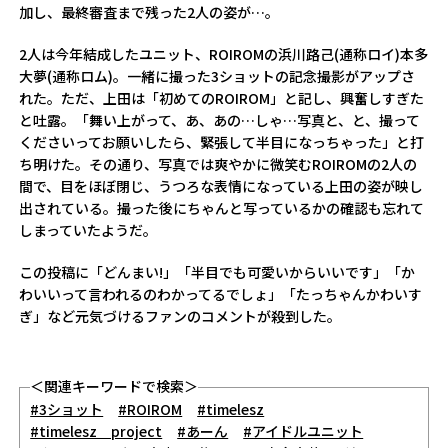
加し、最終審査まで残った2人の姿が…。
2人は今年結成したユニット、ROIROMの浜川路己(通称ロイ)本多
大夢(通称ロム)。一緒に撮った3ショットの記念撮影がアップさ
れた。ただ、上田は「初めてのROIROM」と記し、興奮しすぎた
と吐露。「舞い上がって、あ、あの…しゃ…写真と、と、撮って
くださいってお願いしたら、緊張して半目になっちゃった」と打
ち明けた。その通り、写真では爽やかに微笑むROIROMの2人の
間で、目をほぼ閉じ、うつろな表情になっている上田の姿が映し
出されている。撮った後にちゃんと写っているかの確認も忘れて
しまっていたようだ。
この投稿に「どんまい!」「半目でも可愛いからいいです」「か
わいいって言われるのわかってるでしょ」「たっちゃんかわいす
ぎ」など元気づけるファンのコメントが殺到した。
＜関連キーワードで検索＞
#3ショット
#ROIROM
#timelesz
#timelesz project
#あーん
#アイドルユニット