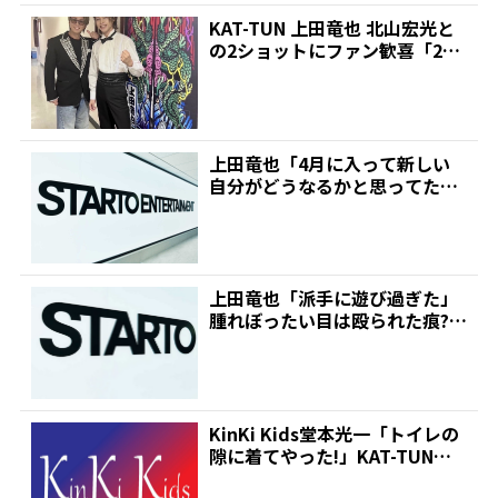
KAT-TUN 上田竜也 北山宏光と
の2ショットにファン歓喜「2人
ともいい笑顔」...
上田竜也「4月に入って新しい
自分がどうなるかと思ってた
ら…」 “蚊”麗に変身!「...
上田竜也「派手に遊び過ぎた」
腫れぼったい目は殴られた痕?フ
ァン心配「お大事に」 ...
KinKi Kids堂本光一「トイレの
隙に着てやった!」KAT-TUN上
田竜也の...