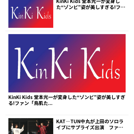
KinKi Kids 堂本光一が変身し
た“ゾンビ”姿が美しすぎる!ファ
ン「鳥肌た...
KinKi Kids 堂本光一が変身した“ゾンビ”姿が美しすぎ
る!ファン「鳥肌た...
KAT―TUN中丸が上田のソロラ
イブにサプライズ出演 ファン
大興奮！ 開設したば...