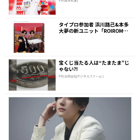
PR(森永乳業)
タイプロ参加者 浜川路己&本多
大夢の新ユニット「ROIROM」
がTV番組に初出演...
宝くじ当たる人は“たまたま”じ
ゃない?!
PR(合同会社デジタルファーム )