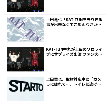
上田竜也「KAT-TUNを守りきる
事が出来なくてごめんなさい」
悔しさにじませ…...
KAT-TUN中丸が上田のソロライ
ブにサプライズ出演 ファン大興
奮! 開設したば...
上田竜也、取材対応中に「カメ
ラに疲れて…」トイレに逃げこ
んだ!そしたら神様になっ...