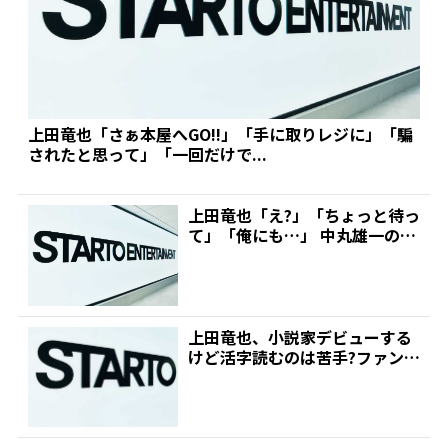
上田竜也「さぁ本屋へGO!!」「手に取りレジに」「騙
されたと思って」「一回だけで...
上田竜也「え?」「ちょっと待っ
て」「俺にも…」 中丸雄一のア
ップしたKAT-TU...
上田竜也、小説家デビューする
けど活字読むのは苦手?ファンの
質問コーナーで爆笑やり...