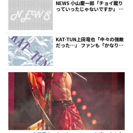
NEWS 小山慶一郎「チョイ蹴り
っていったじゃないですか」 上
田竜也の一発が“急...
KAT-TUN上田竜也「中々の強敵
だった…」 ファンも「かなりデ
カい」と唸った“...