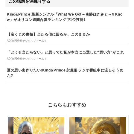
この話題を深掘りする
King&Prince 最新シングル「What We Got～奇跡はきみと～/I Kno
w」がオリコン週間合算ランキングで1位獲得!
【宝くじの裏技】当たる側に回るか、このままか
AD(合同会社デジタルファーム )
「どうせ当たらない」と思ってた私が本当に当選した“買い方”がこれ
AD(合同会社デジタルファーム )
夏の思い出作りたい!King&Prince永瀬廉 ラジオ番組中に流しそうめ
ん?
こちらもおすすめ