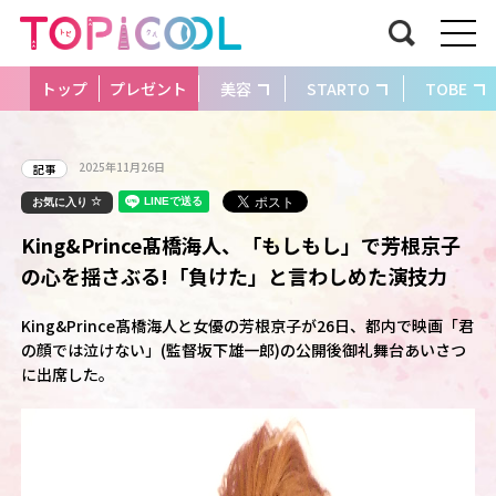
トップ
プレゼント
美容
STARTO
TOBE
2025年11月26日
記事
お気に入り
King&Prince髙橋海人、「もしもし」で芳根京子
の心を揺さぶる!「負けた」と言わしめた演技力
King&Prince髙橋海人と女優の芳根京子が26日、都内で映画「君
の顔では泣けない」(監督坂下雄一郎)の公開後御礼舞台あいさつ
に出席した。