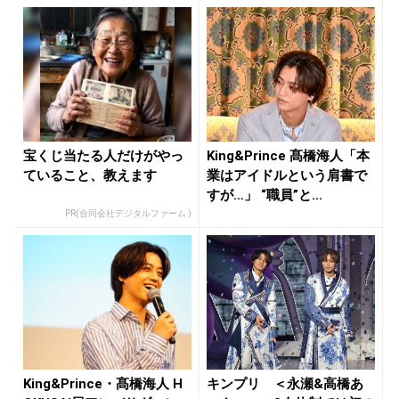
宝くじ当たる人だけがやっ
King&Prince 髙橋海人「本
ていること、教えます
業はアイドルという肩書で
すが…」 “職員”と...
PR(合同会社デジタルファーム )
King&Prince・髙橋海人 H
キンプリ ＜永瀬&高橋あ