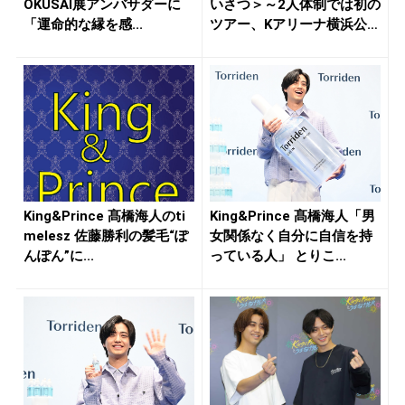
OKUSAI展アンバサダーに
いさつ＞～2人体制では初の
「運命的な縁を感...
ツアー、Kアリーナ横浜公演
から...
King&Prince 髙橋海人のti
King&Prince 髙橋海人「男
melesz 佐藤勝利の髪毛“ぽ
女関係なく自分に自信を持
んぽん”に...
っている人」 とりこ...