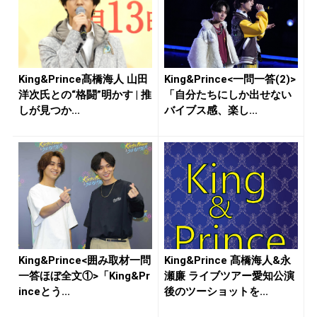
King&Prince髙橋海人 山田
King&Prince<一問一答(2)>
洋次氏との“格闘”明かす | 推
「自分たちにしか出せない
しが見つか...
バイブス感、楽し...
King&Prince<囲み取材一問
King&Prince 髙橋海人&永
一答ほぼ全文①>「King&Pr
瀬廉 ライブツアー愛知公演
inceとう...
後のツーショットを...