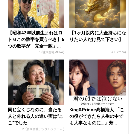
【昭和43年以前生まれはロ
【1ヶ月以内に大金持ちにな
ト６この数字を買うべき】6
りたい人だけ見て下さい】
つの数字が「完全一致」す
る方...
PR(株式会社MURA)
PR(Il Sereno)
同じ宝くじなのに、当たる
King&Prince髙橋海人 「こ
人と外れる人の違い実は“こ
の役ができたら人生の中で
こ”でした
も大事なものに…」芳...
PR(合同会社デジタルファーム )