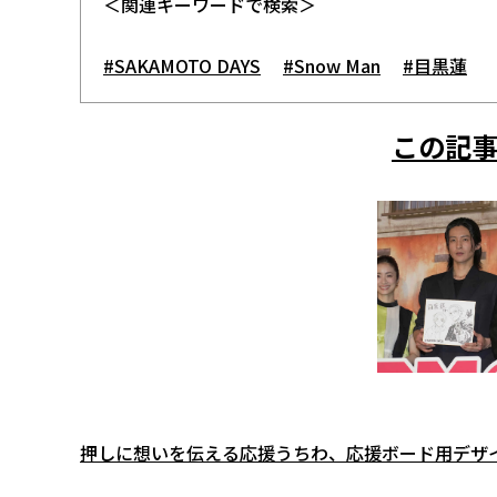
＜関連キーワードで検索＞
#SAKAMOTO DAYS
#Snow Man
#目黒蓮
この記事
押しに想いを伝える応援うちわ、応援ボード用デザ