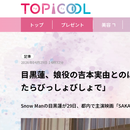
トップ
プレゼント
美容
記事
2026年04月29日
14時32分
目黒蓮、娘役の吉本実由との
たらびっしょびしょで」
Snow Manの目黒蓮が29日、都内で主演映画「SAK