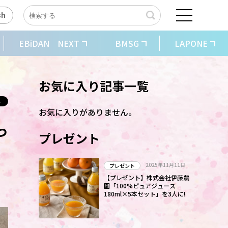
sh
EBiDAN NEXT
BMSG
LAPONE
お気に入り記事一覧
お気に入りがありません。
っ
プレゼント
2025年11月11日
プレゼント
【プレゼント】株式会社伊藤農
。
園「100%ピュアジュース
180ml×5本セット」を3人に!