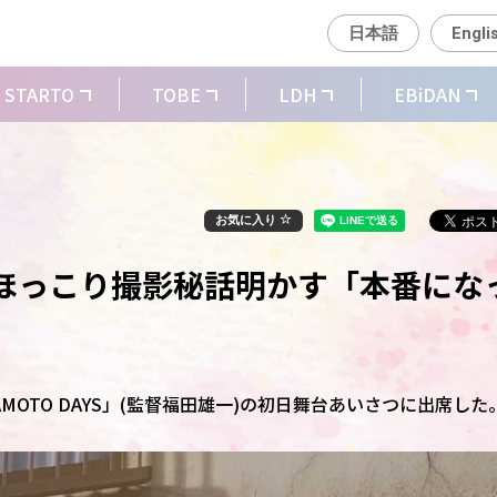
日本語
Engli
STARTO
TOBE
LDH
EBiDAN
お気に入り
ほっこり撮影秘話明かす「本番にな
AMOTO DAYS」(監督福田雄一)の初日舞台あいさつに出席した