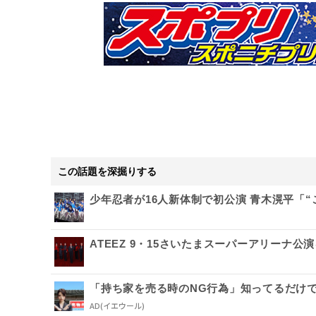
この話題を深掘りする
少年忍者が16人新体制で初公演 青木滉平「
ATEEZ 9・15さいたまスーパーアリーナ公
「持ち家を売る時のNG行為」知ってるだけ
AD
(イエウール)