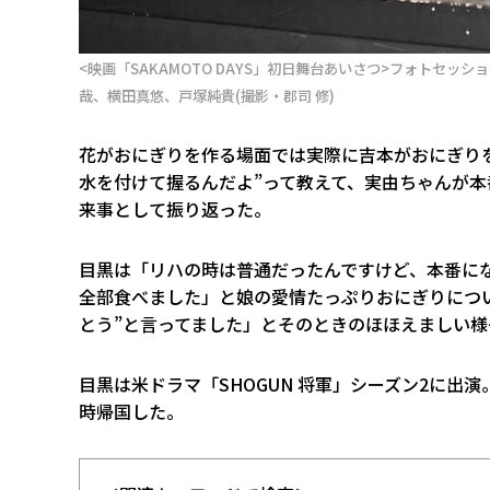
<映画「SAKAMOTO DAYS」初日舞台あいさつ>フォトセ
哉、横田真悠、戸塚純貴(撮影・郡司 修)
花がおにぎりを作る場面では実際に吉本がおにぎり
水を付けて握るんだよ”って教えて、実由ちゃんが
来事として振り返った。
目黒は「リハの時は普通だったんですけど、本番に
全部食べました」と娘の愛情たっぷりおにぎりについ
とう”と言ってました」とそのときのほほえましい様
目黒は米ドラマ「SHOGUN 将軍」シーズン2に出
時帰国した。