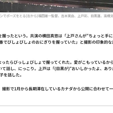
ッションでポーズをとる(左から)福田雄一監督、吉本実由、上戸彩、目黒蓮、高橋
を握ったという。共演の横田真悠は「上戸さんが“ちょっと手に
本番でびしょびしょのおにぎりを握っていた」と撮影の印象的な
なったらびっしょびしょで握ってくれた。愛がこもっているか
て話し、にっこり。上戸は「(目黒が)“おいしかったよ、あり
子を話した。
演。撮影で1月から長期滞在しているカナダから公開に合わせて