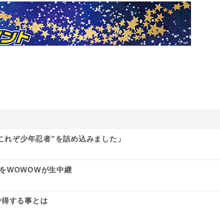
“これぞ少年忍者”を詰め込みました」
演をWOWOWが生中継
で得する事とは