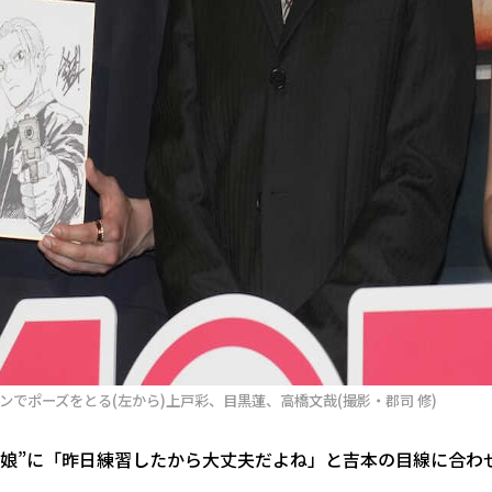
ョンでポーズをとる(左から)上戸彩、目黒蓮、高橋文哉(撮影・郡司 修)
“娘”に「昨日練習したから大丈夫だよね」と吉本の目線に合わ