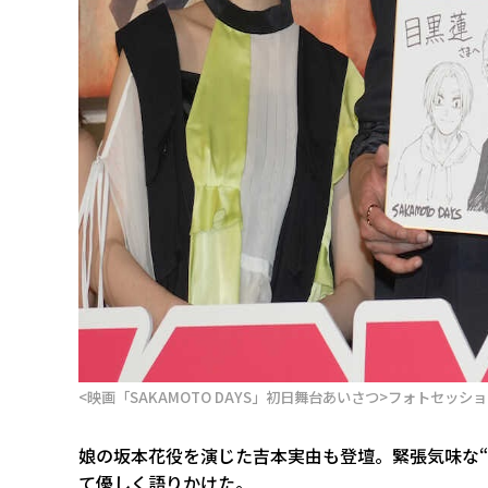
<映画「SAKAMOTO DAYS」初日舞台あいさつ>フォトセッシ
娘の坂本花役を演じた吉本実由も登壇。緊張気味な
て優しく語りかけた。