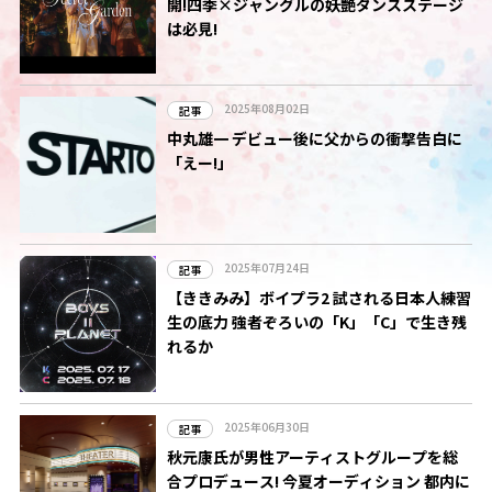
開!四季×ジャングルの妖艶ダンスステージ
は必見!
2025年08月02日
記事
中丸雄一 デビュー後に父からの衝撃告白に
「えー!」
2025年07月24日
記事
【ききみみ】ボイプラ2 試される日本人練習
生の底力 強者ぞろいの「K」「C」で生き残
れるか
2025年06月30日
記事
秋元康氏が男性アーティストグループを総
合プロデュース! 今夏オーディション 都内に