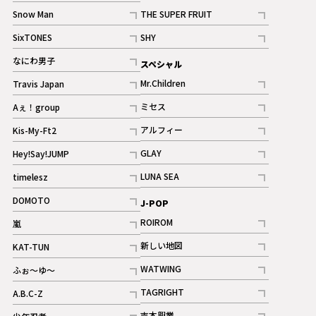
記事
Snow Man
THE SUPER FRUIT
記事
記事
SixTONES
SHY
ギャラリー
ギャラリー
記事
記事
なにわ男子
スペシャル
ギャラリー
記事
Mr.Children
Travis Japan
記事
記事
ミセス
Aぇ！group
記事
記事
アルフィー
Kis-My-Ft2
記事
記事
GLAY
Hey!Say!JUMP
ギャラリー
記事
記事
LUNA SEA
timelesz
記事
記事
DOMOTO
J-POP
記事
ROIROM
嵐
記事
記事
新しい地図
KAT-TUN
記事
記事
WATWING
ふぉ～ゆ～
記事
記事
TAGRIGHT
A.B.C-Z
記事
記事
吉本興業