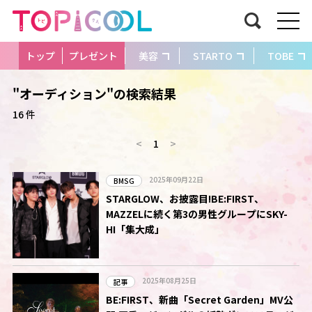
トップ
プレゼント
美容
STARTO
TOBE
"オーディション"の検索結果
16 件
<
1
>
2025年09月22日
BMSG
STARGLOW、お披露目!BE:FIRST、
MAZZELに続く第3の男性グループにSKY-
HI「集大成」
2025年08月25日
記事
BE:FIRST、新曲「Secret Garden」MV公