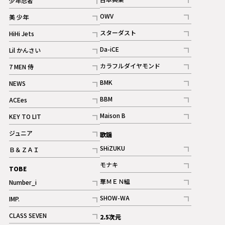
少年忍者
ギャラリー
記事
記事
OWV
美 少年
記事
記事
スターダスト
HiHi Jets
ギャラリー
記事
記事
Da-iCE
Lil かんさい
記事
記事
カラフルダイヤモンド
7 MEN 侍
記事
記事
BMK
NEWS
記事
記事
BBM
ACEes
ギャラリー
記事
記事
Maison B
KEY TO LIT
ギャラリー
記事
記事
ジュニア
歌謡
ギャラリー
記事
SHiZUKU
Ｂ＆ＺＡＩ
記事
記事
モナキ
TOBE
記事
華ＭＥＮ組
Number_i
記事
記事
SHOW-WA
IMP.
記事
記事
CLASS SEVEN
2.5次元