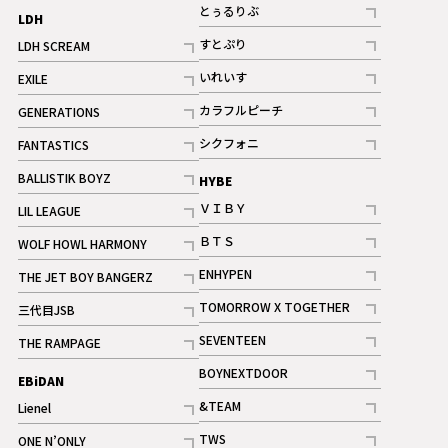
記事
とぅるりぶ
LDH
記事
すとぷり
LDH SCREAM
記事
記事
いれいす
EXILE
ギャラリー
記事
記事
カラフルピーチ
GENERATIONS
ギャラリー
記事
記事
シクフォニ
FANTASTICS
記事
記事
BALLISTIK BOYZ
HYBE
記事
ＶＩＢＹ
LIL LEAGUE
記事
記事
ＢＴＳ
WOLF HOWL HARMONY
記事
記事
ENHYPEN
THE JET BOY BANGERZ
記事
記事
TOMORROW X TOGETHER
三代目JSB
記事
記事
SEVENTEEN
THE RAMPAGE
ギャラリー
記事
記事
BOYNEXTDOOR
EBiDAN
ギャラリー
記事
&TEAM
Lienel
記事
記事
TWS
ONE N’ONLY