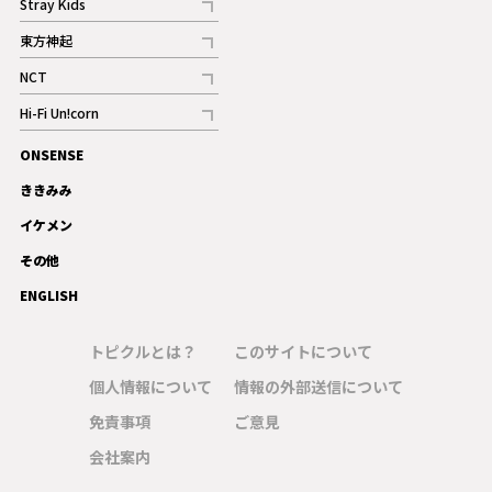
Stray Kids
記事
東方神起
記事
NCT
記事
Hi-Fi Un!corn
記事
ONSENSE
ギャラリー
ききみみ
イケメン
その他
ENGLISH
トピクルとは？
このサイトについて
個人情報について
情報の外部送信について
免責事項
ご意見
会社案内