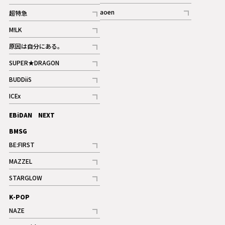
ギャラリー
記事
記事
aoen
超特急
記事
記事
M!LK
ギャラリー
記事
原因は自分にある。
記事
SUPER★DRAGON
記事
BUDDiiS
記事
ICEx
記事
EBiDAN NEXT
BMSG
BE:FIRST
記事
MAZZEL
ギャラリー
記事
STARGLOW
ギャラリー
記事
K-POP
NAZE
記事