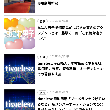
専用劇場新設
2025年06月03日
記事
なにわ男子 撮影開始前に起きた驚きのアク
シデントとは…藤原丈一郎「これ絶対違う
よな?」
2025年04月28日
記事
timelesz 寺西拓人、木村拓哉に本音を吐
露!同期、後輩、審査基準…オーディション
での葛藤や成長
2025年01月12日
記事
timelesz 菊池風磨「ブーメランを投げてい
るなと」 新メンバーオーディションでの発
言がもたらしたグループの変化とは