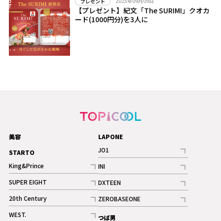
2025年09月09日
プレゼント
【プレゼント】紀文「The SURIMI」クオカ
ード(1000円分)を3人に
美容
LAPONE
JO1
STARTO
記事
King&Prince
INI
ギャラリー
記事
記事
SUPER EIGHT
DXTEEN
ギャラリー
記事
記事
20th Century
ZEROBASEONE
ギャラリー
記事
記事
WEST.
つば男