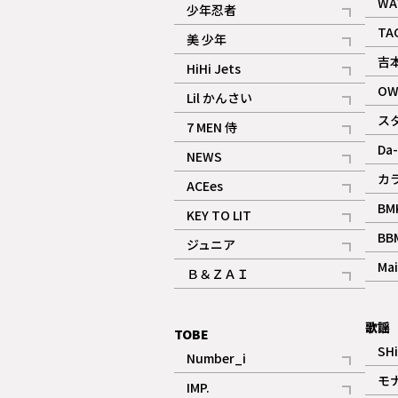
記事
WA
少年忍者
ギャラリー
記事
TA
美 少年
記事
吉
HiHi Jets
記事
OW
Lil かんさい
記事
ス
7 MEN 侍
記事
Da-
NEWS
記事
カ
ACEes
記事
BM
KEY TO LIT
記事
BB
ジュニア
記事
Mai
Ｂ＆ＺＡＩ
記事
歌謡
TOBE
SH
Number_i
記事
モ
IMP.