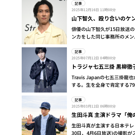
田斗真。どうぞ、よろしくお願いします」
記事
2025年12月16日
11時08分
ーに、人間の恋愛に興味のな
山下智久、殴り合いのケ
されたラブソング。「電子メ
ツールでは伝わらない〝生の感情〟が
仲良くなった」
俳優の山下智久が15日放送の
烈オファー。芸能生活30周
ンカをした同じ事務所のメンバーを明かした。 小学校の
い」との思いから歌手の道を
校先で殴り合いのケンカもし
直談判した。 ラブコールを受けた岡村は「生田さんのデビュー作だからこそファンが喜ぶも
年下だったんで、先輩にこっ
記事
のに」と、メールで意見交換
2025年07月12日
04時00分
目を付けられて“生意気だぞ
グにも立ち会い「歌をやりた
トラジャ七五三掛 黒柳徹
Travis Japanの七五
する。生を全身で肯定する7
真逆の2人による年齢差60
ードをそれぞれ演じる。 七五三掛は黒柳との共演に「芸能界の大先輩であり、小さい頃から拝
記事
2025年03月12日
06時00分
見していた存在。このような形
生田斗真 主演ドラマ「俺
は黒柳が熱望し2020年にスタ
松島聡らが務めてきた。「今
わかんないんですけど…
生田斗真が主演する日本テレビ
る思いです」と意気込んだ。
30日、4月6日放送)の撮影