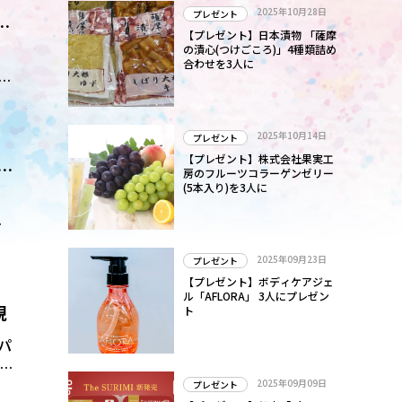
は
2025年10月28日
プレゼント
ラ
斗
【プレゼント】日本漬物 「薩摩
の漬心(つけごころ)」4種類詰め
相
合わせを3人に
り
と
し
言
2025年10月14日
プレゼント
こ
【プレゼント】株式会社果実工
な
房のフルーツコラーゲンゼリー
こ
(5本入り)を3人に
シ
2025年09月23日
プレゼント
す
【プレゼント】ボディケアジェ
食
ル「AFLORA」 3人にプレゼン
現
、
ト
パ
ン
2025年09月09日
プレゼント
生