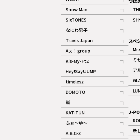
つば
記事
Snow Man
TH
記事
SixTONES
SH
ギャラリー
記事
なにわ男子
ギャラリー
記事
Travis Japan
スペ
記事
Mr.
Aぇ！group
記事
ミ
Kis-My-Ft2
記事
ア
Hey!Say!JUMP
ギャラリー
記事
GL
timelesz
記事
LU
DOMOTO
記事
嵐
記事
J-PO
KAT-TUN
記事
RO
ふぉ～ゆ～
記事
新
A.B.C-Z