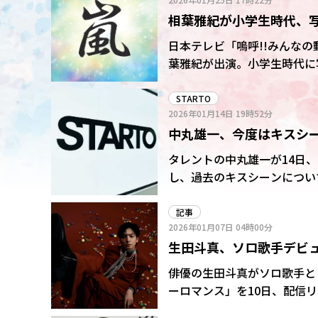
に入ったのは生田のほうが半
相葉雅紀が小学生時代、
俺が事務所入った時にはもう
真になっちゃったね」と笑顔で当時を振り返った。 「
ヘアで一世風靡
日本テレビ「嗚呼!!みんなの
怖くない?30年だよ」(相葉
葉雅紀が出演。小学生時代に
は「嵐」結成前に相葉、松本
相葉が番組内で行っている保
いう関係性だった。 すると、ここで突然、相葉が「だって斗真のせいで俺が松潤のことを蹴る
たのは30年来の付き合いになる俳優の生田斗真
STARTO
っていう事件が…」とにこや
2026年01月14日
19時52分
されず、もつれまくった保護
いながら膝から崩れ落ちて苦笑いを浮かべた。 「同じ舞台
中丸雄一、今度はキスシ
ろにさ、髪切りに行く時さ、
相葉。当時、相葉が中3、松
理由とは?
タレントの中丸雄一が14日、
った。相葉が「開幕するホン
し、過去のキスシーンについて語った。
と、生田は「ずっとじゃれ合
本テレビ音楽番組「with 
た。
ーン前の食事についてトーク
記事
2026年01月07日
04時00分
か?”って言ってきてくれる人
生田斗真、ソロ歌手デビュ
べよう。僕も食べる。あなた
においには細心の注意を払う
俳優の生田斗真がソロ歌手と
ーロマンス」を10日、配信
ダより恋が苦手な私たち」(土