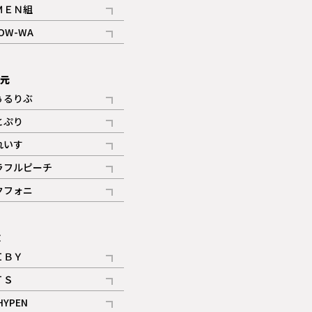
記事
ＭＥＮ組
記事
OW-WA
記事
次元
ぅるりぶ
記事
とぷり
記事
れいす
ギャラリー
記事
ラフルピーチ
ギャラリー
記事
クフォニ
記事
E
ＩＢＹ
記事
ＴＳ
記事
HYPEN