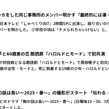
と意気込んでいる。 岡村らしいポップなメロディ
い生物学者が人間に好意を寄せていく主演ドラマの世界観が反
ンカをした同じ事務所のメンバー明かす「最終的には凄
ールじゃ伝わらない」という詞には、若い世代に向けてデジタ
あるというメッセージを込めた。 きっかけは生田の熱
日本テレビ「しゃべくり007」2時間SPに出演し、殴り合いの
年の節目を迎えて「挑戦者としてチャレンジする精神を忘れたく
頃は「ナメられちゃいけない」と、転
模索。「大好きな岡村さんにデビュー曲を!」と、自ら足を運
ていたという山下。事務所に入ってからは?と聞かれると「一
ぴどく…。3つとか4つ上なんで、滅茶苦茶強いんですよ。多分
し、生田のイベントにも足を運んで書き下ろした。レコーディ
”という…。ちょっとかなわなかったですね」と語った。
いという情熱が出ている素晴らしい歌声」と絶賛した。
子と60歳差の恋 朗読劇「ハロルドとモード」で初共演
三掛龍也が初挑戦となる朗読劇「ハロルドとモード」で黒柳徹子と初共
9歳の女性・モードと、死に執着する19歳の少年・ハロルドと
歳の男女のラブストーリーを描く。七五三掛がハロルド、黒柳が
でご一緒させていただけてとてもうれしい」と喜んだ。 同作
の話は長い～2025・春～」の撮影がスタート 「伝わる
ート。6年連続で上演され、ハロルド役は生田斗真、timelesz
回、僕にバトンタッチをしていただくことになり、身が引き締
」
のドラマ「俺の話は長い～2025・春～」(日曜後10・30、3
がスタートした。