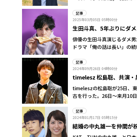
記事
2025年03月05日
05時00分
生田斗真、5年ぶりにダメ
口論が勃発
俳優の生田斗真演じるダメ男が
ドラマ「俺の話は長い」の続編が3
と屁理屈が天才的な主人公と
界を描く。県会議員の秘書に
記事
2024年09月26日
04時00分
中。その実家の売却話が浮上
timelesz 松島聡、
斗真からのアドバイス胸
timeleszの松島聡が2
古を行った。26日～来月10
記事
2024年01月17日
05時15分
結婚の中丸雄一を仲間が祝
が・・・