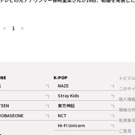
本テレビの元アナウンサー笹崎里菜さんが16日、結婚を発表し
<
1
>
ONE
K-POP
トピク
1
NAZE
このサ
記事
記事
Stray Kids
ギャラリー
個人情
記事
記事
TEEN
東方神起
ギャラリー
情報の
記事
記事
ROBASEONE
NCT
ギャラリー
免責事
記事
記事
Hi-Fi Un!corn
ご意見
記事