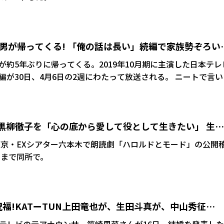
男が帰ってくる! 「俺の話は長い」続編で家族勢ぞろい
約5年ぶりに帰ってくる。2019年10月期に主演した日本テレ
0日、4月6日の2週にわたって放送される。 ニートで言い訳
その家族が繰り広げるホームコメディーで、前作から5年後の
なったはずの主人公はすぐクビとなり、喫茶店を営む実家に寄
したことで家族勢ぞろいの口論が始まる。
共演・黒柳徹子を「心の底から愛して役として生きたい」 生田
に挑む初の朗読劇
5日、東京・EXシアター六本木で朗読劇「ハロルドとモード」の公開
日まで同所で。
福!KATーTUN上田竜也が、生田斗真が、中山秀征