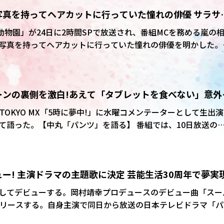
年ほど早いという関係。「斗真と本当に長いのよ。斗真先輩と
写真を持ってヘアカットに行っていた憧れの俳優 サラサ
すでにいたから。半年ぐらい先輩。いつの間にか(呼び捨ての)
もう30年ぐらいになるね」(生田)「ね。
動物園」が24日に2時間SPで放送され、番組MCを務める嵐の
)と付き合いの長さをしみじみと噛み締める2人。そもそもの始ま
写真を持ってヘアカットに行っていた憧れの俳優を明かした。
、二宮和也、生田の4人で組んでいた「MAIN」のメンバー同士
護犬トリミングのコーナー。この日、アシスタントとして同行
だった。 ケージに閉じ込められて全く手入れ
かな表情のまま言い出し、生田は「ここでその話、する?」と
犬の毛を丁寧にブラッシングしながら相葉は生田に「小学校の
やってて。俺が中3だから中1?」と
ーンの裏側を激白!あえて「タブレットを食べない」意外
誰の写真持って行ってた?」と質問。
本と二宮が中2、生田が中1という全員中学生時代に“事件”は起
TOKYO MX「5時に夢中!」に水曜コメンテーターとして生出演
ト寸前まで松潤と斗真がうるさくてうるさくて!」と切り出す
【中丸「パンツ」を語る】 番組では、10日放送の日
いみたいなのを…常にしてたんですよ」と当時の背景を説明し
MUSIC」の一場面について紹介した。松下洸平、生田斗真がキス
したものだった。生田が「女優さんによっては“食べていいで
いるじゃないですか。その時は凄い“よし!”って思う。“じゃあ
ー! 主演ドラマの主題歌に決定 芸能生活30周年で夢実
も食べて”って」と話すと、松下は「僕は選びます。具を」と
ことを打ち明けていた。
してデビューする。岡村靖幸プロデュースのデビュー曲「スー
リリースする。自身主演で同日から放送の日本テレビドラマ「パ
曜後9・00)の主題歌に起用され「2026年、オールドルーキー