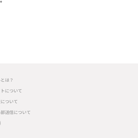
た。
ルとは？
イトについて
報について
外部送信について
項