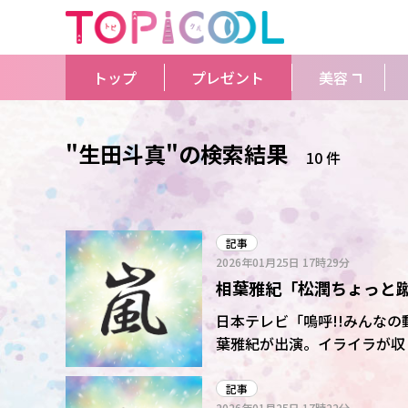
トップ
プレゼント
美容
"生田斗真"の検索結果
10 件
記事
2026年01月25日
17時29分
相葉雅紀「松潤ちょっと
にイライラ収まらず
日本テレビ「嗚呼!!みんなの
葉雅紀が出演。イライラが収
た。相葉が番組内で行ってい
行したのは俳優の生田斗真だった。 相葉にとって生田は2学年下ながら、
記事
2026年01月25日
17時22分