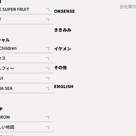
男
ギャラリー
会社案
E SUPER FRUIT
ONSENSE
記事
Y
ギャラリー
記事
ききみみ
シャル
Children
イケメン
記事
セス
記事
その他
ルフィー
記事
AY
記事
ENGLISH
NA SEA
記事
P
IROM
記事
しい地図
記事