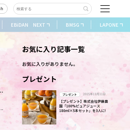
sh
EBiDAN NEXT
BMSG
LAPONE
お気に入り記事一覧
お気に入りがありません。
プレゼント
前
2025年11月11日
プレゼント
相
【プレゼント】株式会社伊藤農
園「100%ピュアジュース
180ml×5本セット」を3人に!
同