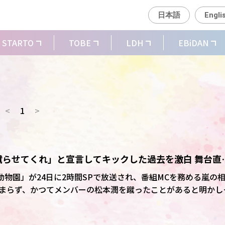
日本語
Engli
STARTO
TOBE
LDH
EBiDAN
<
1
>
蹴らせてくれ」と宣言してキックした過去を激白 舞台直
動物園」が24日に2時間SPで放送され、番組MCを務める嵐の
まらず、かつてメンバーの松本潤を蹴ったことがあると明かし
る保護犬トリミングのコーナー。この日、アシスタントとして
旧ジャニーズ事務所