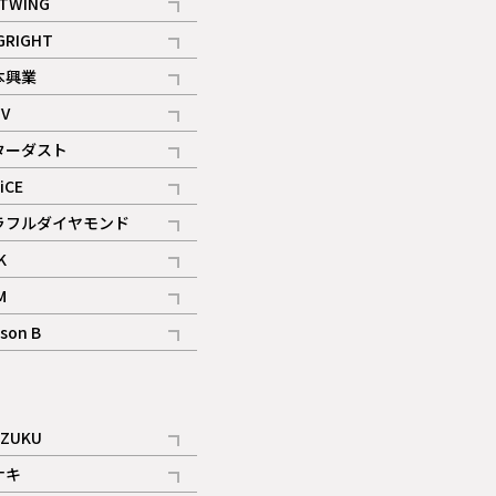
TWING
記事
GRIGHT
記事
本興業
記事
V
記事
ターダスト
ギャラリー
記事
iCE
記事
ラフルダイヤモンド
記事
K
記事
M
ギャラリー
記事
son B
ギャラリー
記事
ギャラリー
iZUKU
記事
ナキ