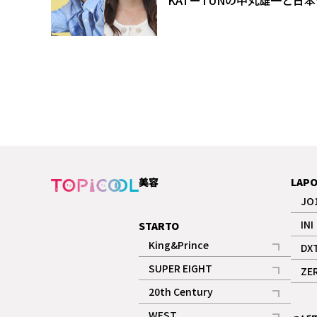
KATーTUNの中丸雄一と日
美容
LAP
JO
INI
STARTO
King&Prince
DX
記事
SUPER EIGHT
ZE
記事
20th Century
記事
WEST.