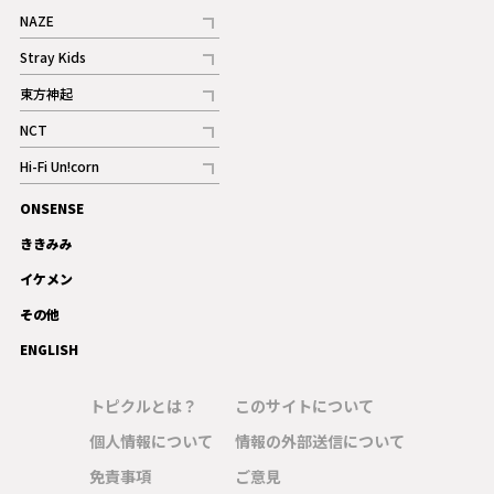
NAZE
記事
Stray Kids
記事
東方神起
記事
NCT
記事
Hi-Fi Un!corn
記事
ONSENSE
ギャラリー
ききみみ
イケメン
その他
ENGLISH
トピクルとは？
このサイトについて
個人情報について
情報の外部送信について
免責事項
ご意見