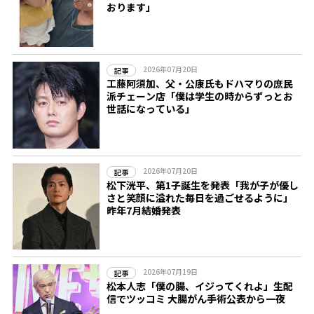
おります」
2026年07月20日
記事
工藤阿須加、父・公康氏もドハマりの庶民
派チェーン店「僕は学生の時からずっとお
世話になっている」
2026年07月20日
記事
松下洸平、第1子誕生を発表「我が子が優し
さと笑顔に溢れた毎日を過ごせるように」
昨年7月結婚発表
2026年07月19日
記事
松本人志「僕の腸、イジってくれよ」生配
信でツッコミ 大腸がん手術公表から一夜