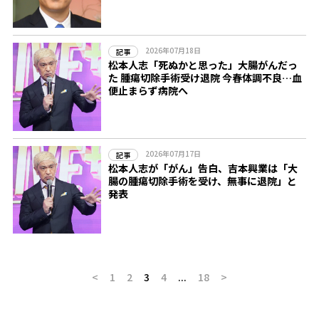
2026年07月18日
記事
松本人志「死ぬかと思った」大腸がんだっ
た 腫瘍切除手術受け退院 今春体調不良…血
便止まらず病院へ
2026年07月17日
記事
松本人志が「がん」告白、吉本興業は「大
腸の腫瘍切除手術を受け、無事に退院」と
発表
<
1
2
3
4
...
18
>