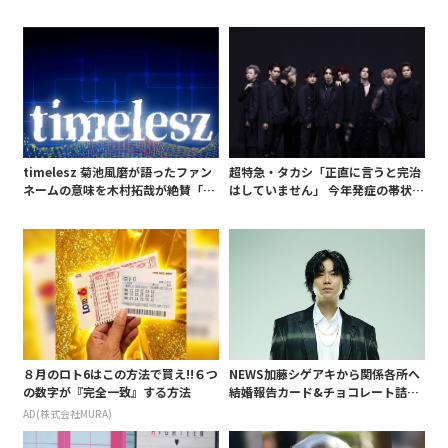
timelesz 菊池風磨が語ったファン
超特急・タカシ「正直に言うと完治
ネームの意味を木村拓哉が絶賛「考
はしていません」 今年発症の帯状疱
えてるな」「素敵だと思います」
疹(ほうしん)の症状について本心告
白 後遺症も語る
８月のロト6はこの方法で買え!!６つ
NEWS加藤シゲアキから関係各所へ
の数字が『完全一致』する方法
結婚報告カード&チョコレート詰め
合わせ、小説家らしく哲学者の名言
AD(株式会社MURA)
も添えて