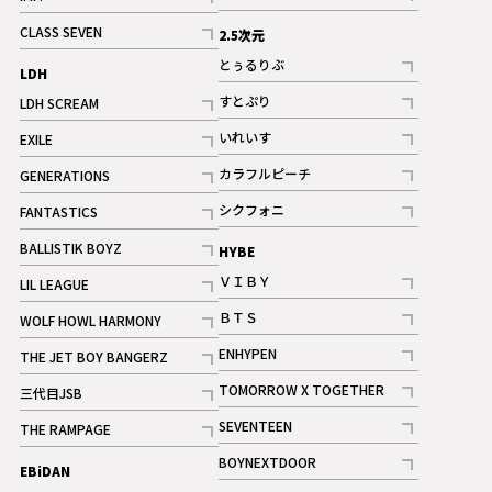
記事
記事
CLASS SEVEN
2.5次元
記事
とぅるりぶ
LDH
記事
すとぷり
LDH SCREAM
記事
記事
いれいす
EXILE
ギャラリー
記事
記事
カラフルピーチ
GENERATIONS
ギャラリー
記事
記事
シクフォニ
FANTASTICS
記事
記事
BALLISTIK BOYZ
HYBE
記事
ＶＩＢＹ
LIL LEAGUE
記事
記事
ＢＴＳ
WOLF HOWL HARMONY
記事
記事
ENHYPEN
THE JET BOY BANGERZ
記事
記事
TOMORROW X TOGETHER
三代目JSB
記事
記事
SEVENTEEN
THE RAMPAGE
ギャラリー
記事
記事
BOYNEXTDOOR
EBiDAN
ギャラリー
記事