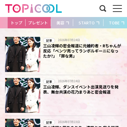
トップ
プレゼント
美容
STARTO
TOBE
2026年07月24日
記事
三山凌輝の密会報道に元婚約者・Rちゃんが
反応「ベンツ売ってランボルギーニになっ
たか?」「罪な男」
2026年07月24日
記事
三山凌輝、ダンスイベント出演見送りを発
表、舞台共演の花乃まりあと密会報道
2026年07月23日
記事