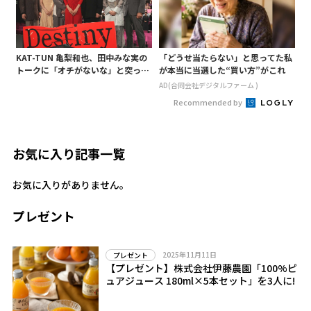
KAT-TUN 亀梨和也、田中みな実の
「どうせ当たらない」と思ってた私
トークに「オチがないな」と突っ込
が本当に当選した“買い方”がこれ
み! 「Destiny」試写会に登場
AD(合同会社デジタルファーム )
Recommended by
お気に入り記事一覧
お気に入りがありません。
プレゼント
2025年11月11日
プレゼント
【プレゼント】株式会社伊藤農園「100%ピ
ュアジュース 180ml×5本セット」を3人に!