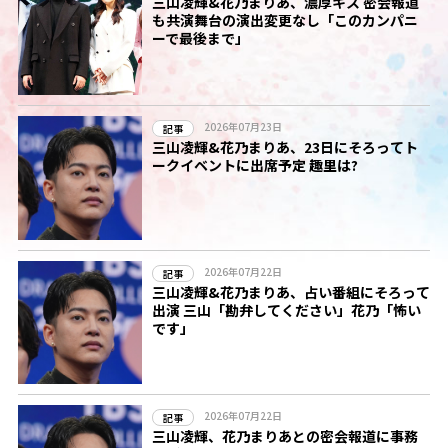
三山凌輝&花乃まりあ、濃厚キス 密会報道
も共演舞台の演出変更なし「このカンパニ
ーで最後まで」
2026年07月23日
記事
三山凌輝&花乃まりあ、23日にそろってト
ークイベントに出席予定 趣里は?
2026年07月22日
記事
三山凌輝&花乃まりあ、占い番組にそろって
出演 三山「勘弁してください」花乃「怖い
です」
2026年07月22日
記事
三山凌輝、花乃まりあとの密会報道に事務