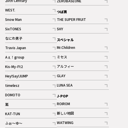
20th Century
ZEROBASEONE
ギャラリー
記事
記事
WEST.
つば男
記事
Snow Man
THE SUPER FRUIT
記事
記事
SixTONES
SHY
ギャラリー
ギャラリー
記事
記事
なにわ男子
スペシャル
ギャラリー
記事
Mr.Children
Travis Japan
記事
記事
ミセス
Aぇ！group
記事
記事
アルフィー
Kis-My-Ft2
記事
記事
GLAY
Hey!Say!JUMP
ギャラリー
記事
記事
LUNA SEA
timelesz
記事
記事
DOMOTO
J-POP
記事
ROIROM
嵐
記事
記事
新しい地図
KAT-TUN
記事
記事
WATWING
ふぉ～ゆ～