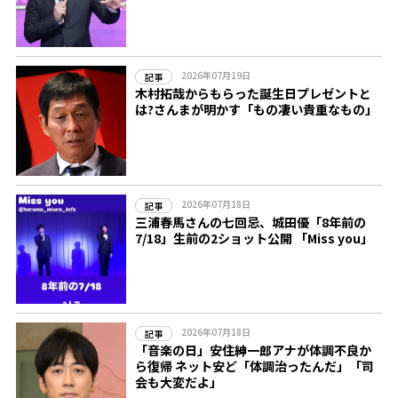
2026年07月19日
記事
木村拓哉からもらった誕生日プレゼントと
は?さんまが明かす「もの凄い貴重なもの」
2026年07月18日
記事
三浦春馬さんの七回忌、城田優「8年前の
7/18」生前の2ショット公開 「Miss you」
2026年07月18日
記事
「音楽の日」安住紳一郎アナが体調不良か
ら復帰 ネット安ど「体調治ったんだ」「司
会も大変だよ」