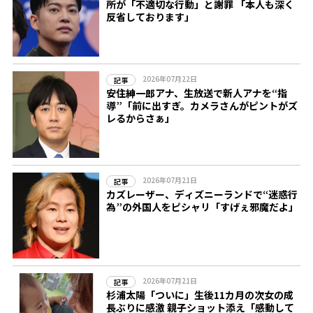
所が「不適切な行動」と謝罪 「本人も深く
反省しております」
2026年07月22日
記事
安住紳一郎アナ、生放送で新人アナを“指
導”「前に出すぎ。カメラさんがピントがズ
レるからさぁ」
2026年07月21日
記事
カズレーザー、ディズニーランドで“迷惑行
為”の外国人をピシャリ「すげぇ邪魔だよ」
2026年07月21日
記事
杉浦太陽「ついに」生後11カ月の次女の成
長ぶりに感激 親子ショット添え「感動して