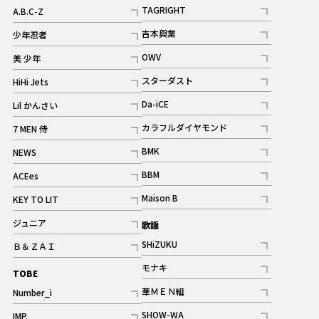
記事
記事
TAGRIGHT
A.B.C-Z
記事
記事
吉本興業
少年忍者
ギャラリー
記事
記事
OWV
美 少年
記事
記事
スターダスト
HiHi Jets
ギャラリー
記事
記事
Da-iCE
Lil かんさい
記事
記事
カラフルダイヤモンド
7 MEN 侍
記事
記事
BMK
NEWS
記事
記事
BBM
ACEes
ギャラリー
記事
記事
Maison B
KEY TO LIT
ギャラリー
記事
記事
ジュニア
歌謡
ギャラリー
記事
SHiZUKU
Ｂ＆ＺＡＩ
記事
記事
モナキ
TOBE
記事
華ＭＥＮ組
Number_i
記事
記事
SHOW-WA
IMP.