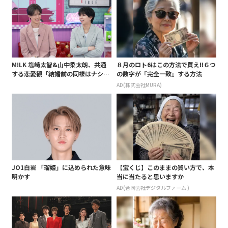
M!LK 塩崎太智&山中柔太朗、共通
８月のロト6はこの方法で買え!!６つ
する恋愛観「結婚前の同棲はナシ」
の数字が『完全一致』する方法
と明かすも最後は決意がグラグラ?
AD(株式会社MURA)
JO1白岩 「瑠姫」に込められた意味
【宝くじ】このままの買い方で、本
明かす
当に当たると思いますか
AD(合同会社デジタルファーム )