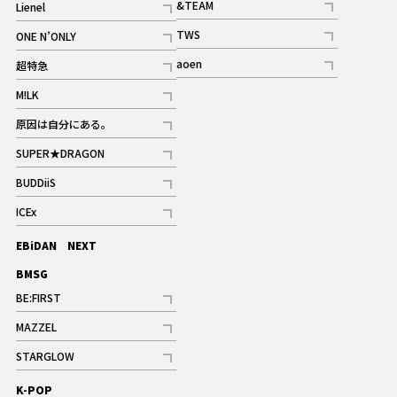
&TEAM
Lienel
記事
記事
TWS
ONE N’ONLY
ギャラリー
記事
記事
aoen
超特急
記事
記事
M!LK
ギャラリー
記事
原因は自分にある。
記事
SUPER★DRAGON
記事
BUDDiiS
記事
ICEx
記事
EBiDAN NEXT
BMSG
BE:FIRST
記事
MAZZEL
ギャラリー
記事
STARGLOW
ギャラリー
記事
K-POP