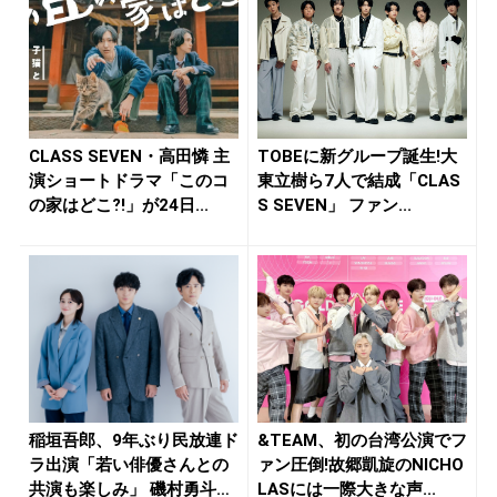
CLASS SEVEN・高田憐 主
TOBEに新グループ誕生!大
演ショートドラマ「このコ
東立樹ら7人で結成「CLAS
の家はどこ⁈」が24日...
S SEVEN」 ファン...
稲垣吾郎、9年ぶり民放連ド
&TEAM、初の台湾公演でフ
ラ出演「若い俳優さんとの
ァン圧倒!故郷凱旋のNICHO
共演も楽しみ」 磯村勇斗主
LASには一際大きな声...