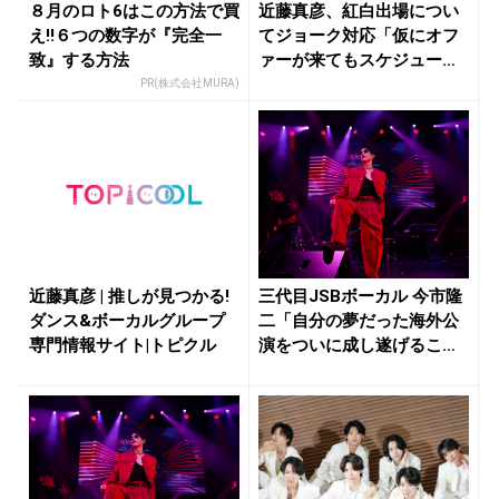
８月のロト6はこの方法で買
近藤真彦、紅白出場につい
え!!６つの数字が『完全一
てジョーク対応「仮にオフ
致』する方法
ァーが来てもスケジュール
空けない...
PR(株式会社MURA)
近藤真彦 | 推しが見つかる!
三代目JSBボーカル 今市隆
ダンス&ボーカルグループ
二「自分の夢だった海外公
専門情報サイト|トピクル
演をついに成し遂げること
がで...