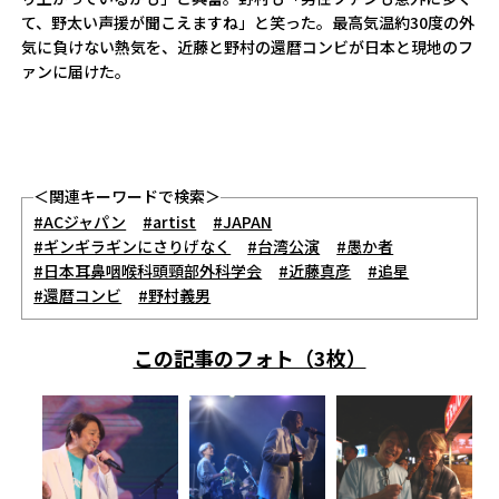
て、野太い声援が聞こえますね」と笑った。最高気温約30度の外
気に負けない熱気を、近藤と野村の還暦コンビが日本と現地のフ
ァンに届けた。
＜関連キーワードで検索＞
#ACジャパン
#artist
#JAPAN
#ギンギラギンにさりげなく
#台湾公演
#愚か者
#日本耳鼻咽喉科頭頸部外科学会
#近藤真彦
#追星
#還暦コンビ
#野村義男
この記事のフォト（3枚）