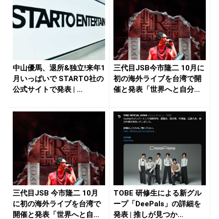
中山優馬、退所&独立!来年1
三代目JSB今市隆二 10月に
月いっぱいで STARTO社の
初の海外ライブを台湾で開
公式サイトで発表 | ...
催と発表「世界へと自分の
音...
三代目JSB 今市隆二 10月
TOBE 研修生による新グル
に初の海外ライブを台湾で
ープ「DeePals」の詳細を
開催と発表「世界へと自分
発表 | 推しが見つか...