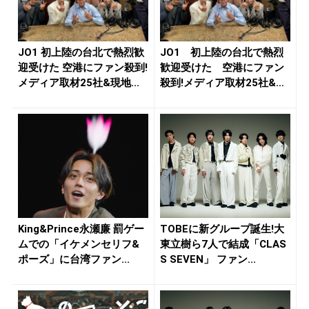
JO1 初上陸の台北で熱烈歓
JO1 初上陸の台北で熱烈
迎受けた 空港にファン殺到!
歓迎受けた 空港にファン
メディア取材25社&現地...
殺到!メディア取材25社&現
地...
King&Prince永瀬廉 罰ゲー
TOBEに新グループ誕生!大
ムでの「イケメンセリフ&
東立樹ら7人で結成「CLAS
ポーズ」に台湾ファン...
S SEVEN」 ファン...