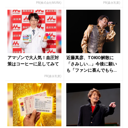
PR(株式会社MURA)
PR(森永乳業)
アマゾンで大人気！血圧対
近藤真彦、TOKIO解散に
策はコーヒーに足してみて
「さみしい…」今後に願い
も「ファンに喜んでもらえ
る活動...
PR(森永乳業)