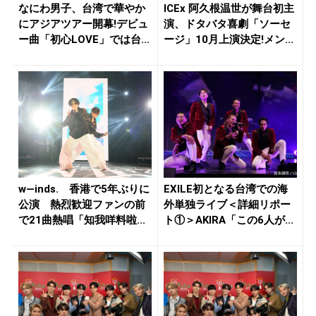
なにわ男子、台湾で華やか
ICEx 阿久根温世が舞台初主
にアジアツアー開幕!デビュ
演、ドタバタ喜劇「ソーセ
ー曲「初心LOVE」では台湾
ージ」10月上演決定!メン...
語...
w―inds. 香港で5年ぶりに
EXILE初となる台湾での海
公演 熱烈歓迎ファンの前
外単独ライブ＜詳細リポー
で21曲熱唱「知我咩料啦...
ト①＞AKIRA「この6人が...