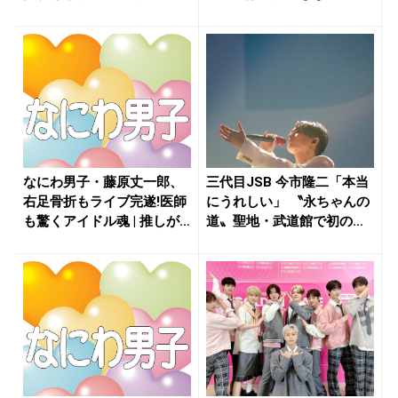
演の...
なにわ男子・藤原丈一郎、
三代目JSB 今市隆二「本当
右足骨折もライブ完遂!医師
にうれしい」 〝永ちゃんの
も驚くアイドル魂 | 推しが
道〟聖地・武道館で初のソ
見...
ロ...