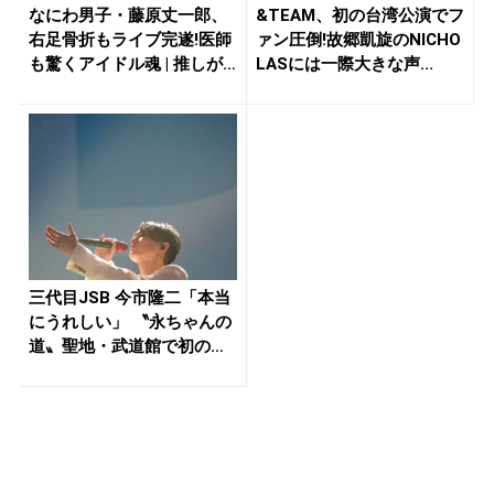
なにわ男子・藤原丈一郎、
&TEAM、初の台湾公演でフ
右足骨折もライブ完遂!医師
ァン圧倒!故郷凱旋のNICHO
も驚くアイドル魂 | 推しが
LASには一際大きな声...
見...
三代目JSB 今市隆二「本当
にうれしい」 〝永ちゃんの
道〟聖地・武道館で初のソ
ロ...