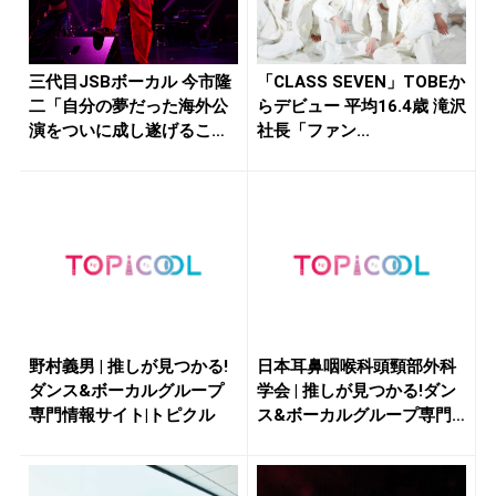
三代目JSBボーカル 今市隆
「CLASS SEVEN」TOBEか
二「自分の夢だった海外公
らデビュー 平均16.4歳 滝沢
演をついに成し遂げること
社長「ファン...
がで...
野村義男 | 推しが見つかる!
日本耳鼻咽喉科頭頸部外科
ダンス&ボーカルグループ
学会 | 推しが見つかる!ダン
専門情報サイト|トピクル
ス&ボーカルグループ専門
情...