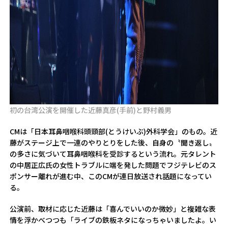
初の台湾公演を開催した近藤真彦(手前)と野村義男
CMは「日本耳鼻咽喉科頭頸部(とうけいぶ)外科学会」のもの。近
藤がステージ上で一連のやりとりをした後、自身の〝聞き返し〟
の多さに気づいて耳鼻咽喉科を受診するという流れ。元タレント
の中居正広氏の女性トラブルに端を発した問題でフジテレビのス
ポンサー離れが進む中、このCMが連日放送され話題になってい
る。
公演前、取材に応じた近藤は「喜んでいいのか微妙」と複雑な表
情を浮かべつつも「ライブの鉄板ネタになっちゃいましたよ。い