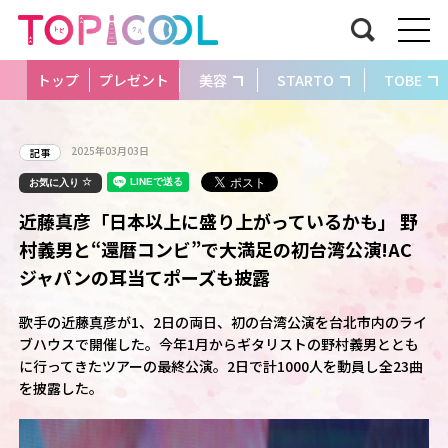
トップ
プレゼント
美容
STARTO
TOBE
2025年03月03日
記事
お気に入り
近藤真彦「日本以上に盛り上がっているかも」 野
村義男と“還暦コンビ”で大満足の初台湾公演!AC
ジャパンの耳当てポーズも披露
歌手の近藤真彦が1、2日の両日、初の台湾公演を台北市内のライ
ブハウスで開催した。今年1月からギタリストの野村義男ととも
に行ってきたツアーの最終公演。2日で計1000人を動員し全23曲
を披露した。