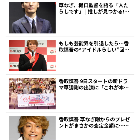
草なぎ、樋口監督を語る「人た
らしです」 | 推しが見つかる!ダ
ンス&ボーカルグル...
もしも芸能界を引退したら…香
取慎吾の“アイドルらしい”回答
にスタジオ総ツッコミ!...
香取慎吾 9日スタートの新ドラ
マ草彅剛の出演に「これが本当
の友情出演です」 | ...
香取慎吾 草なぎ剛からのプレゼ
ントがまさかの査定金額に…ス
タジオ仰天 | 推しが...