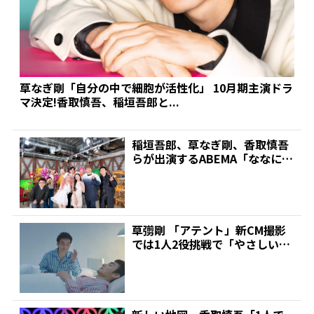
草なぎ剛「自分の中で細胞が活性化」 10月期主演ドラ
マ決定!香取慎吾、稲垣吾郎と...
稲垣吾郎、草なぎ剛、香取慎吾
らが出演するABEMA「ななにー
地下ABEMA」第...
草彅剛 「アテント」新CM撮影
では1人2役挑戦で「やさしいよ
うなイメージで演じ...