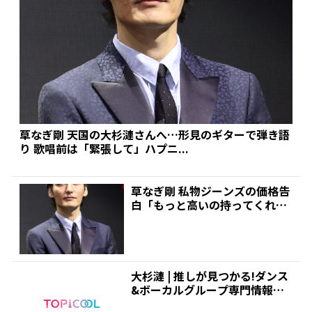
草なぎ剛 天国の大杉漣さんへ…形見のギターで弾き語
り 歌唱前は「緊張して」ハプニ...
草なぎ剛 私物ジーンズの価格告
白「もっと高いの持ってくれ
ば…」 ナイナイ矢部は驚...
大杉漣 | 推しが見つかる!ダンス
&ボーカルグループ専門情報サ
イト|トピクル