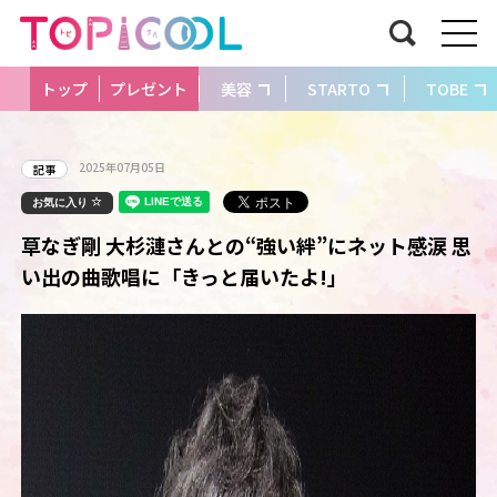
トップ
プレゼント
美容
STARTO
TOBE
2025年07月05日
記事
お気に入り
草なぎ剛 大杉漣さんとの“強い絆”にネット感涙 思
い出の曲歌唱に「きっと届いたよ!」