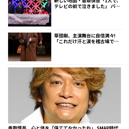
新しい地図・香取慎吾「1人で、
テレビの前で泣きました」 パリ
のパラ五輪で感動した...
草彅剛、主演舞台に自信満々!
「これだけ汗と涙を稽古場で流
していれば必ずいい初日迎...
香取慎吾、心と体を「保ててなかったね」 SMAP時代