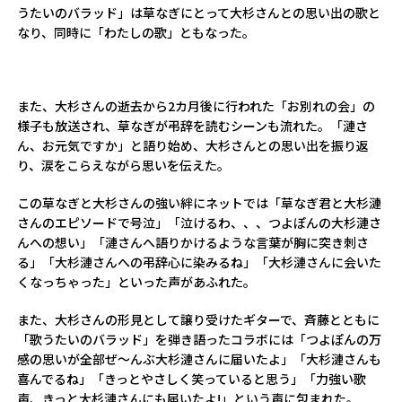
うたいのバラッド」は草なぎにとって大杉さんとの思い出の歌と
なり、同時に「わたしの歌」ともなった。
また、大杉さんの逝去から2カ月後に行われた「お別れの会」の
様子も放送され、草なぎが弔辞を読むシーンも流れた。「漣さ
ん、お元気ですか」と語り始め、大杉さんとの思い出を振り返
り、涙をこらえながら思いを伝えた。
この草なぎと大杉さんの強い絆にネットでは「草なぎ君と大杉漣
さんのエピソードで号泣」「泣けるわ、、、つよぽんの大杉漣さ
んへの想い」「漣さんへ語りかけるような言葉が胸に突き刺さ
る」「大杉漣さんへの弔辞心に染みるね」「大杉漣さんに会いた
くなっちゃった」といった声があふれた。
また、大杉さんの形見として譲り受けたギターで、斉藤とともに
「歌うたいのバラッド」を弾き語ったコラボには「つよぽんの万
感の思いが全部ぜ～んぶ大杉漣さんに届いたよ」「大杉漣さんも
喜んでるね」「きっとやさしく笑っていると思う」「力強い歌
声、きっと大杉漣さんにも届いたよ!」という声に包まれた。