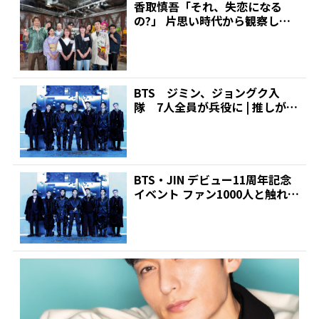
香取慎吾「それ、失恋になる
の?」 片思い時代から観察して
いた男性に恋人出来た話を...
BTS ジミン、ジョングク入
隊 7人全員が兵役に | 推しが見
つかる！ダンス＆ボ...
BTS・JIN デビュー11周年記念
イベント ファン1000人と触れ合
う「ハグ...