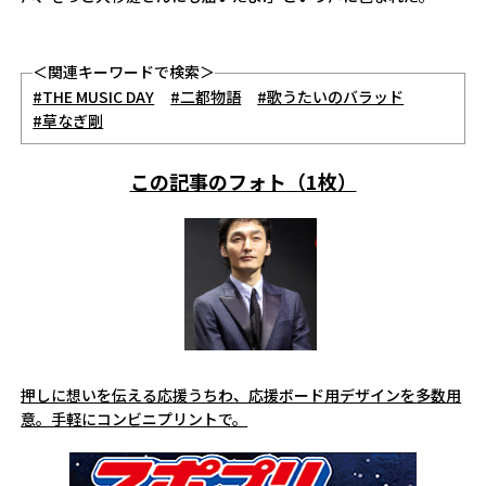
＜関連キーワードで検索＞
#THE MUSIC DAY
#二都物語
#歌うたいのバラッド
#草なぎ剛
この記事のフォト（1枚）
押しに想いを伝える応援うちわ、応援ボード用デザインを多数用
意。手軽にコンビニプリントで。