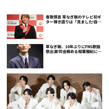
香取慎吾 草なぎ剛のテレビ初ギ
ター弾き語りは「見ました!自分
の歌唱より…」 | ...
草なぎ剛、10年ぶりにFNS歌謡
祭出演!司会務める相葉雅紀にア
ドバイス「たくさん...