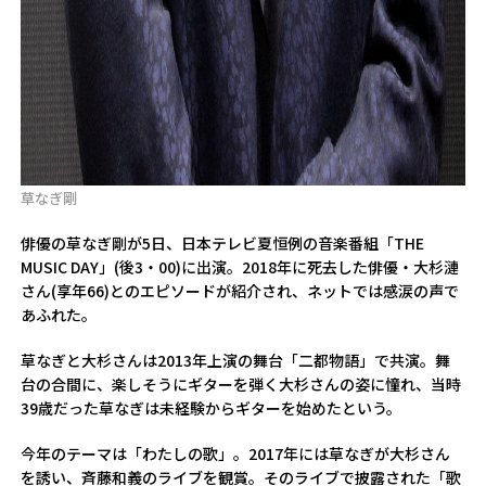
草なぎ剛
俳優の草なぎ剛が5日、日本テレビ夏恒例の音楽番組「THE
MUSIC DAY」(後3・00)に出演。2018年に死去した俳優・大杉漣
さん(享年66)とのエピソードが紹介され、ネットでは感涙の声で
あふれた。
草なぎと大杉さんは2013年上演の舞台「二都物語」で共演。舞
台の合間に、楽しそうにギターを弾く大杉さんの姿に憧れ、当時
39歳だった草なぎは未経験からギターを始めたという。
今年のテーマは「わたしの歌」。2017年には草なぎが大杉さん
を誘い、斉藤和義のライブを観賞。そのライブで披露された「歌