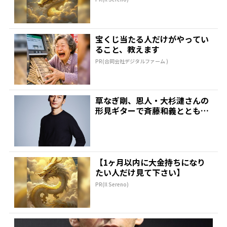
宝くじ当たる人だけがやってい
ること、教えます
PR(合同会社デジタルファーム )
草なぎ剛、恩人・大杉漣さんの
形見ギターで斉藤和義とともに
「歌うたいのバラッド」を...
【1ヶ月以内に大金持ちになり
たい人だけ見て下さい】
PR(Il Sereno)