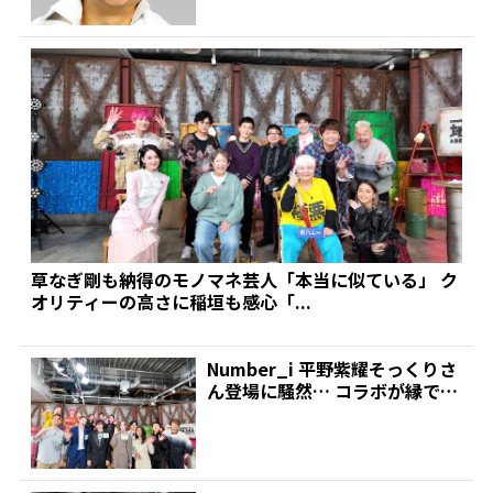
草なぎ剛も納得のモノマネ芸人「本当に似ている」 ク
オリティーの高さに稲垣も感心「...
Number_i 平野紫耀そっくりさ
ん登場に騒然… コラボが縁で超
大物と高級すき...