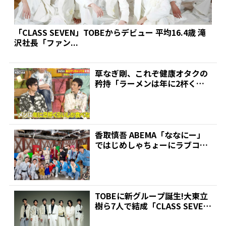
「CLASS SEVEN」TOBEからデビュー 平均16.4歳 滝
沢社長「ファン...
草なぎ剛、これぞ健康オタクの
矜持「ラーメンは年に2杯くら
い」 それでも昔、メンバ...
香取慎吾 ABEMA「ななにー」
ではじめしゃちょーにラブコー
ル | 推しが見つか...
TOBEに新グループ誕生!大東立
樹ら7人で結成「CLASS SEVE
N」 ファン...