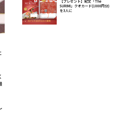
【プレゼント】紀文「The
SURIMI」クオカード(1000円分)
を3人に
に
く
最
し