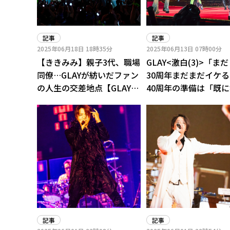
記事
記事
2025年06月18日
18時35分
2025年06月13日
07時00分
【ききみみ】親子3代、職場
GLAY<激白(3)>「ま
同僚…GLAYが紡いだファン
30周年まだまだイケる!
の人生の交差地点【GLAY
40周年の準備は「既
EXPO東京ドーム公演】
っている」
記事
記事