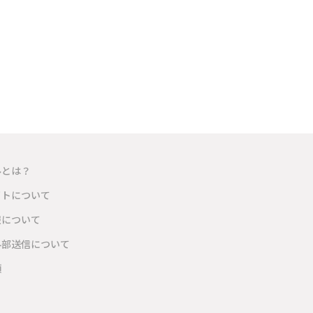
ルとは？
イトについて
報について
外部送信について
項