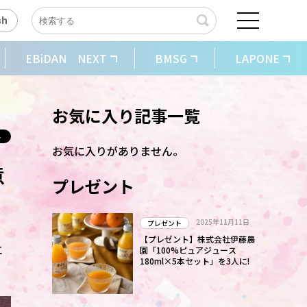
sh
EBiDAN NEXT
BMSG
LAPONE
お気に入り記事一覧
お気に入りがありません。
意
プレゼント
2025年11月11日
プレゼント
【プレゼント】株式会社伊藤農
に
園「100%ピュアジュース
180ml×5本セット」を3人に!