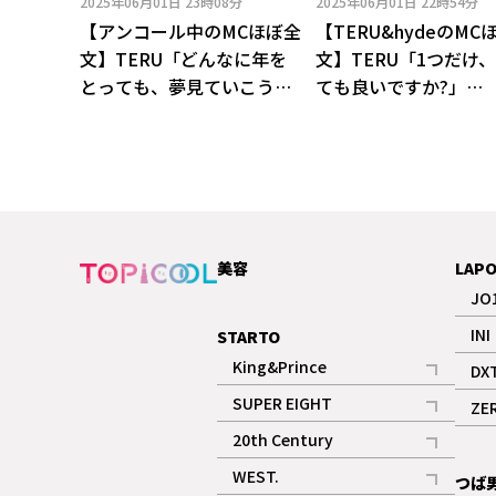
2025年06月01日
23時08分
2025年06月01日
22時54分
【アンコール中のMCほぼ全
【TERU&hydeのMC
文】TERU「どんなに年を
文】TERU「1つだけ
とっても、夢見ていこうぜ
ても良いですか?」
～～～!『BEAUTIFUL
hyde「ただ事じゃな
DREAMER』!」
TERUちゃん、さすが
美容
LAP
JO
INI
STARTO
King&Prince
DX
記事
SUPER EIGHT
ZE
記事
20th Century
記事
WEST.
つば