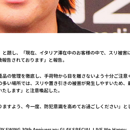
」と題し、「現在、イタリア滞在中のお客様の中で、スリ被害
数報告されております」と報告。
重品の管理を徹底し、手荷物から目を離さないよう十分ご注意
の多い場所では、スリや置き引きの被害が発生しやすいため、
いたします」と注意喚起した。
りますよう、今一度、防犯意識を高めてお過ごしください」と
30th Anniversary GLAY SPECIAL LIVE We Happy