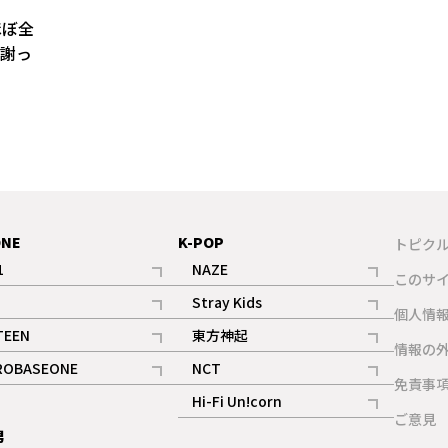
ほぼ全
、謝っ
い。
」
ONE
K-POP
トピク
1
NAZE
このサ
記事
記事
Stray Kids
ギャラリー
個人情
記事
記事
TEEN
東方神起
ギャラリー
情報の
記事
記事
ROBASEONE
NCT
ギャラリー
免責事
記事
記事
Hi-Fi Un!corn
ご意見
記事
男
ギャラリー