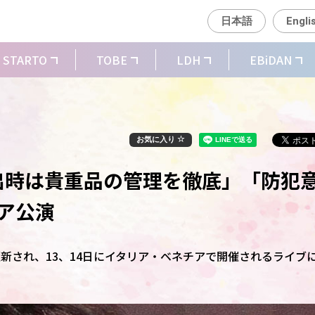
日本語
Engli
STARTO
TOBE
LDH
EBiDAN
お気に入り
外出時は貴重品の管理を徹底」「防犯
ア公演
更新され、13、14日にイタリア・ベネチアで開催されるライブ