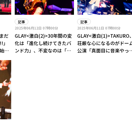
記事
記事
2025年06月12日
07時00分
2025年06月11日
07時00分
だまだ
GLAY<激白(2)>30年間の変
GLAY<激白(1)>TAKURO
!」
化は「進化し続けてきたバ
荘厳な心になるのがドー
に始ま
ンド力」、不変なのは「メ
公演「真面目に音楽やっ
ンバーがお互いを尊重し合
るだけでは到底到達でき
っている」
い孤高の場所」