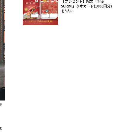
【プレゼント】紀文「The
SURIMI」クオカード(1000円分)
を3人に
E
本