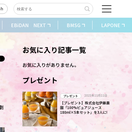
sh
EBiDAN NEXT
BMSG
LAPONE
お気に入り記事一覧
お気に入りがありません。
プレゼント
2025年11月11日
プレゼント
【プレゼント】株式会社伊藤農
劇
園「100%ピュアジュース
180ml×5本セット」を3人に!