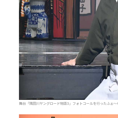
舞台「隅田川ヤングロード物語3」フォトコールを行ったふぉ～