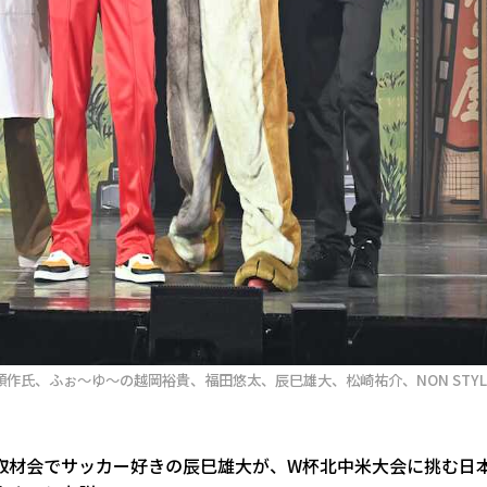
作氏、ふぉ～ゆ～の越岡裕貴、福田悠太、辰巳雄大、松崎祐介、NON STYL
取材会でサッカー好きの辰巳雄大が、W杯北中米大会に挑む日