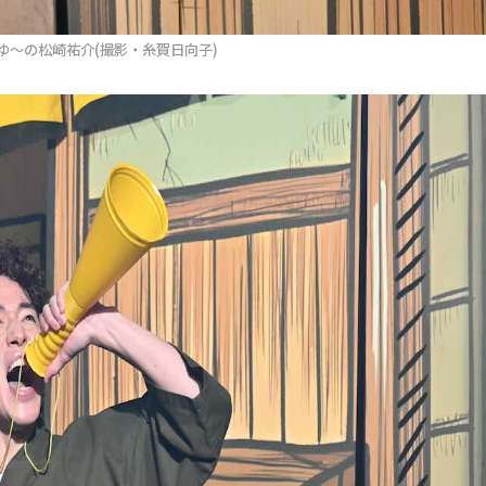
ゆ～の松崎祐介(撮影・糸賀日向子)