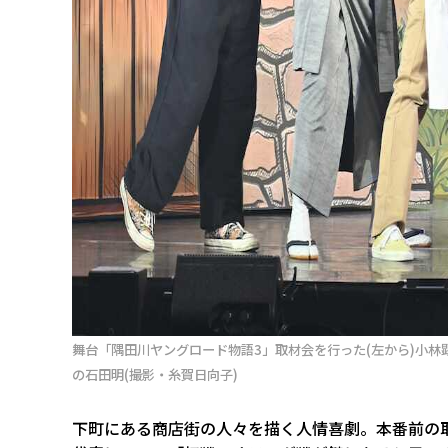
舞台「隅田川ヤングロード物語3」取材会を行った(左から)小林顕
の石田明(撮影・糸賀日向子)
下町にある商店街の人々を描く人情喜劇。本番前の