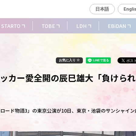
日本語
Engli
STARTO
TOBE
LDH
EBiDAN
お気に入り
サッカー愛全開の辰巳雄大「負けられ
ロード物語3」の東京公演が10日、東京・池袋のサンシャイン