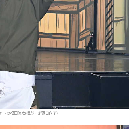
ゆ～の福田悠太(撮影・糸賀日向子)