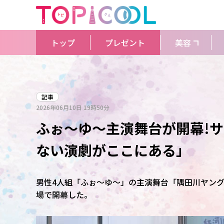
トップ
プレゼント
美容
記事
2026年06月10日
19時50分
ふぉ～ゆ～主演舞台が開幕!
ない演劇がここにある」
男性4人組「ふぉ～ゆ～」の主演舞台「隅田川ヤング
場で開幕した。