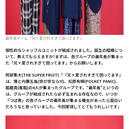
最年長チーム「兄×愛されすぎて困ってます」
――個性的なシャッフルユニットが結成されました。誕生の経緯につ
いて、教えてもらえますか?まずは、各グループの最年長が集まっ
た「兄×愛されすぎて困ってます」からお願いします。
阿部隼大(THE SUPER FRUIT)「『兄×愛されすぎて困ってます』
は、僕と内藤五胤(世が世なら!!!)、松原有輝(POCKET PANiC)、
脇龍真(峯脇)の4人が集まったグループです。“最年長”というの
は、グループが結成されたら必ず生まれる存在なので、いつか
『つば男』の各グループの最年長が集まる機会があったら面白い
だろうなと思っていました。今回実現してとてもうれしいです」