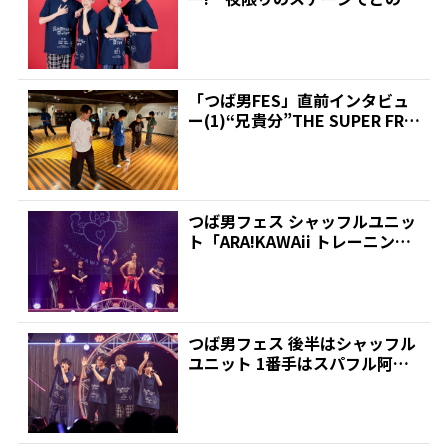
うなライブを見せる...
「つば男FES」直前インタビュ
ー(1)“兄貴分”THE SUPER FRU
IT、...
つば男フェス シャッフルユニッ
ト「ARA!KAWAii トレーニン
グ」は筋肉でも...
つば男フェス 後半はシャッフル
ユニット 1番手はスパフル阿部
ら「兄×愛されすぎて...