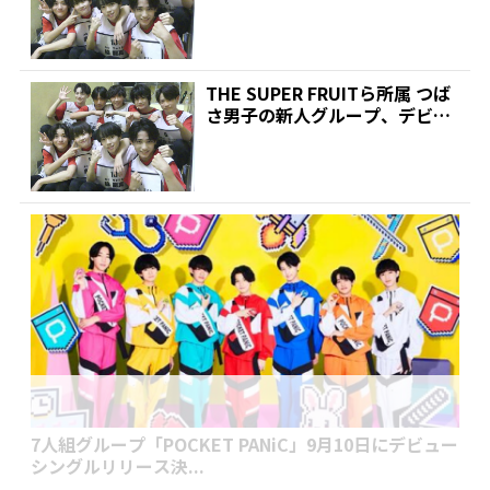
ーメンバー...
THE SUPER FRUITら所属 つば
さ男子の新人グループ、デビュ
ーメンバー...
7人組グループ「POCKET PANiC」9月10日にデビュー
シングルリリース決...