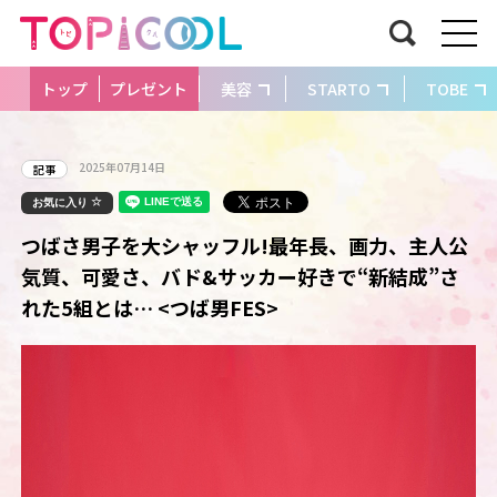
トップ
プレゼント
美容
STARTO
TOBE
2025年07月14日
記事
お気に入り
つばさ男子を大シャッフル!最年長、画力、主人公
気質、可愛さ、バド&サッカー好きで“新結成”さ
れた5組とは… <つば男FES>