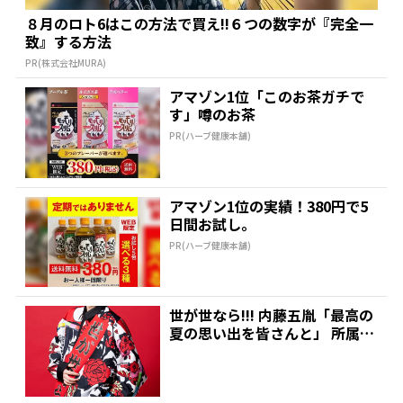
８月のロト6はこの方法で買え!!６つの数字が『完全一
致』する方法
PR(株式会社MURA)
アマゾン1位「このお茶ガチで
す」噂のお茶
PR(ハーブ健康本舗)
アマゾン1位の実績！380円で5
日間お試し。
PR(ハーブ健康本舗)
世が世なら!!! 内藤五胤「最高の
夏の思い出を皆さんと」 所属4
組結集、音楽イベ...