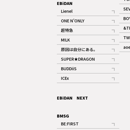
EBiDAN
SE
Lienel
記事
BO
ONE N’ONLY
記事
&T
超特急
記事
TW
M!LK
ギャラリー
記事
ao
原因は自分にある。
記事
SUPER★DRAGON
記事
BUDDiiS
記事
ICEx
記事
EBiDAN NEXT
BMSG
BE:FIRST