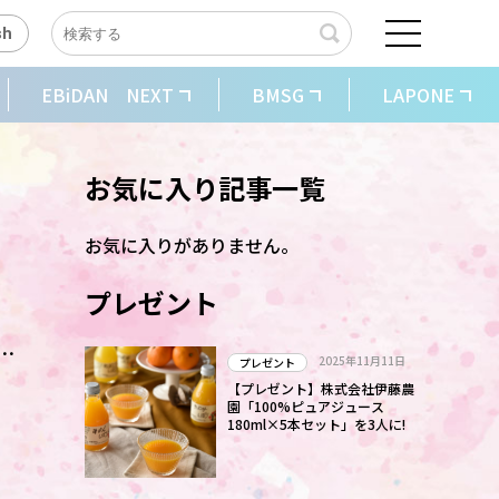
sh
EBiDAN NEXT
BMSG
LAPONE
お気に入り記事一覧
お気に入りがありません。
プレゼント
天
2025年11月11日
プレゼント
【プレゼント】株式会社伊藤農
園「100%ピュアジュース
180ml×5本セット」を3人に!