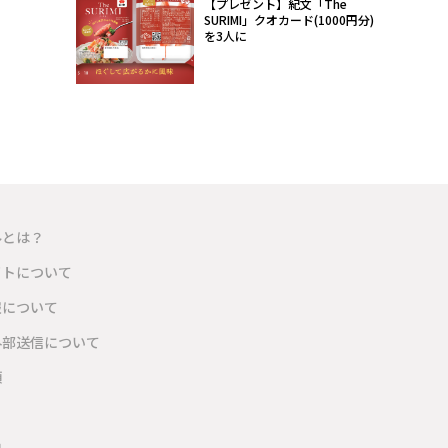
【プレゼント】紀文「The
SURIMI」クオカード(1000円分)
を3人に
ルとは？
イトについて
報について
外部送信について
項
内