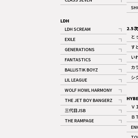
記事
SH
LDH
2.5
LDH SCREAM
記事
と
EXILE
記事
す
GENERATIONS
記事
い
FANTASTICS
記事
カ
BALLISTIK BOYZ
記事
シ
LIL LEAGUE
記事
WOLF HOWL HARMONY
記事
HYB
THE JET BOY BANGERZ
Ｖ
記事
三代目JSB
Ｂ
記事
THE RAMPAGE
EN
記事
ギャラリー
TO