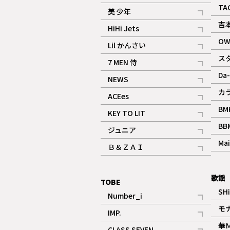
ギャラリー
記事
TA
美 少年
記事
吉
HiHi Jets
記事
OW
Lil かんさい
記事
ス
7 MEN 侍
記事
Da-
NEWS
記事
カ
ACEes
記事
BM
KEY TO LIT
記事
BB
ジュニア
記事
Mai
Ｂ＆ＺＡＩ
記事
歌謡
TOBE
SH
Number_i
記事
モ
IMP.
記事
華
CLASS SEVEN