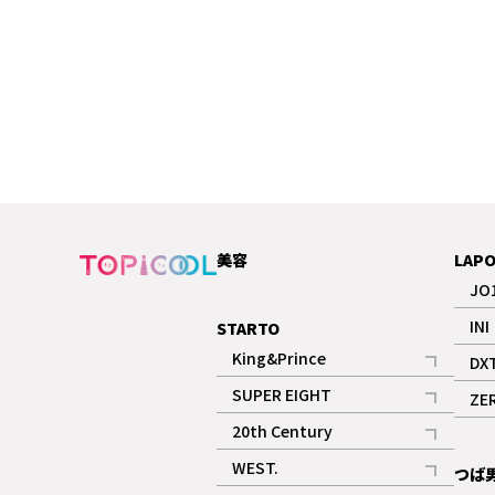
美容
LAP
JO
INI
STARTO
King&Prince
DX
記事
SUPER EIGHT
ZE
記事
20th Century
記事
WEST.
つば
記事