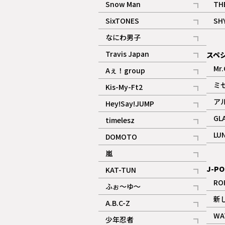
Snow Man
TH
記事
SixTONES
SH
ギャラリー
記事
なにわ男子
ギャラリー
記事
Travis Japan
スペ
記事
Mr.
Aぇ！group
記事
ミ
Kis-My-Ft2
記事
ア
Hey!Say!JUMP
ギャラリー
記事
GL
timelesz
記事
LU
DOMOTO
記事
嵐
記事
J-PO
KAT-TUN
記事
RO
ふぉ～ゆ～
記事
新
A.B.C-Z
記事
WA
少年忍者