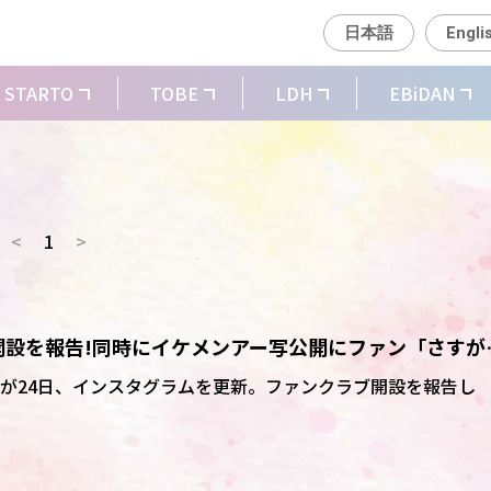
日本語
Engli
STARTO
TOBE
LDH
EBiDAN
<
1
>
開設を報告!同時にイケメンアー写公開にファン「さすが
粋だね」
島裕翔が24日、インスタグラムを更新。ファンクラブ開設を報告し