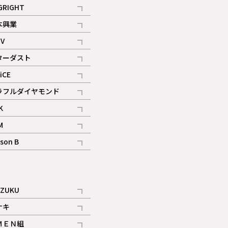
記事
GRIGHT
記事
本興業
記事
V
記事
ターダスト
ギャラリー
記事
iCE
記事
ラフルダイヤモンド
記事
K
記事
M
ギャラリー
記事
son B
ギャラリー
記事
ギャラリー
iZUKU
記事
ナキ
記事
ＭＥＮ組