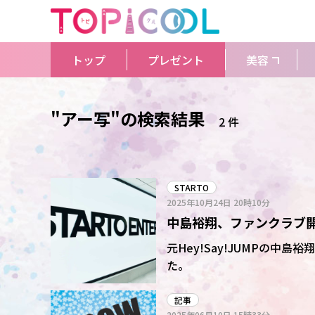
トップ
プレゼント
美容
"アー写"の検索結果
2 件
STARTO
2025年10月24日
20時10分
中島裕翔、ファンクラブ
才フォトグラファー」「
元Hey!Say!JUMPの中
た。
記事
2025年06月10日
15時33分