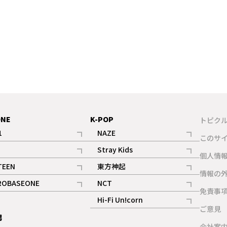
ONE
K-POP
トピク
1
NAZE
このサ
記事
記事
Stray Kids
ギャラリー
個人情
記事
記事
TEEN
東方神起
ギャラリー
情報の
記事
記事
ROBASEONE
NCT
ギャラリー
免責事
記事
記事
Hi-Fi Un!corn
ご意見
記事
男
ギャラリー
会社案