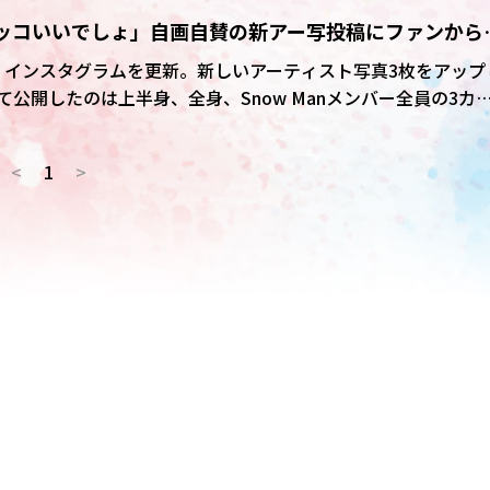
平「カッコいいでしょ」自画自賛の新アー写投稿にファンから
って…二刀流やん」
9日、インスタグラムを更新。新しいアーティスト写真3枚をアップ
重め(だった気がする)」としたが、ズッシリとした重厚なイメ
ット、鮮やかなオレンジ色のパンツが印象的。「スタイリッシ
<
1
>
派手な色使いが特徴です。カッコいいでしょ」とつづったよう
のようだ。