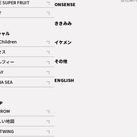
E SUPER FRUIT
ONSENSE
記事
Y
ギャラリー
記事
ききみみ
シャル
Children
イケメン
記事
セス
記事
その他
ルフィー
記事
AY
記事
ENGLISH
NA SEA
記事
P
IROM
記事
しい地図
記事
TWING