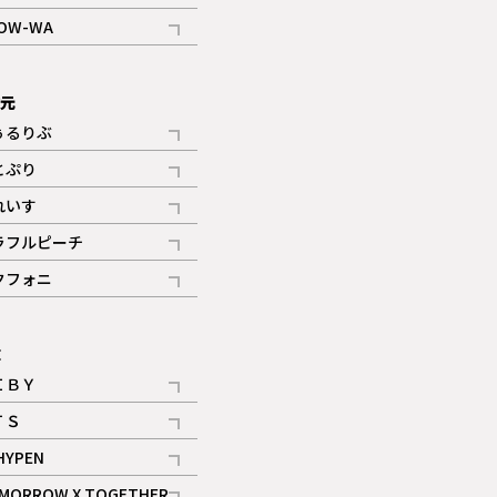
記事
OW-WA
記事
次元
ぅるりぶ
記事
とぷり
記事
れいす
ギャラリー
記事
ラフルピーチ
ギャラリー
記事
クフォニ
記事
E
ＩＢＹ
記事
ＴＳ
記事
HYPEN
記事
MORROW X TOGETHER