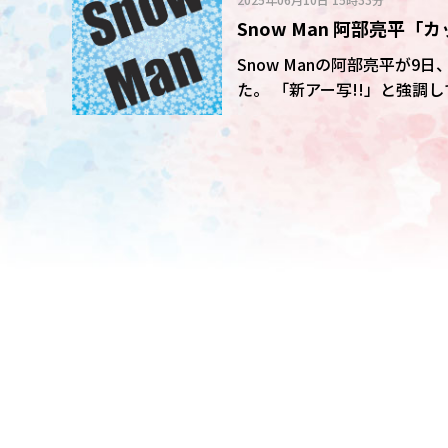
Snow Man 阿部亮
絶賛殺到中!「さらに美人
Snow Manの阿部亮平が
た。 「新アー写!!」と強調して公開したのは上半身、全身、Snow Manメンバー全員の3カッ
ト。「このイヤーカフは少し
ジを与えるシルバーのジャケ
だけど、なんだか洋画っぽい
に、本人もかなりお気に入り