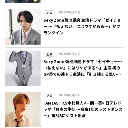
2023年09月21日
記事
Sexy Zone菊池風磨 主演ドラマ「ゼイチョ
ー ～『払えない』にはワケがある～」がク
ランクイン
2023年08月31日
記事
Sexy Zone 菊池風磨 ドラマ「ゼイチョー～
『払えない』にはワケがある～」主演 初の
GP帯での連ドラ主演に「引き締まる思いで
す」
2023年08月03日
記事
FANTASTICS木村慧人<一問一答> 日テレド
ラマ「最高の生徒 ～余命1年のラストダンス
～」第3話にゲスト出演