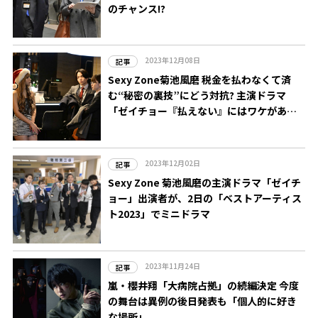
のチャンス!?
2023年12月08日
記事
Sexy Zone菊池風磨 税金を払わなくて済
む“秘密の裏技”にどう対抗? 主演ドラマ
「ゼイチョー『払えない』にはワケがあ
る」第8話、9日放送
2023年12月02日
記事
Sexy Zone 菊池風磨の主演ドラマ「ゼイチ
ョー」出演者が、2日の「ベストアーティス
ト2023」でミニドラマ
2023年11月24日
記事
嵐・櫻井翔「大病院占拠」の続編決定 今度
の舞台は異例の後日発表も「個人的に好き
な場所」