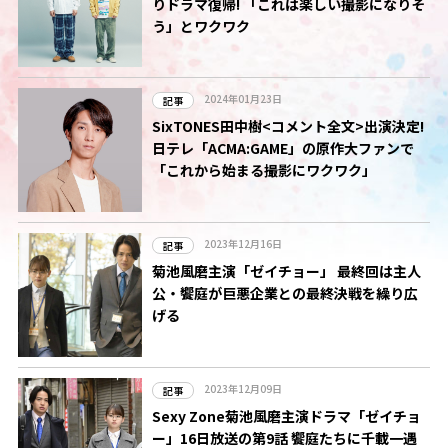
りドラマ復帰! 「これは楽しい撮影になりそ
う」とワクワク
2024年01月23日
記事
SixTONES田中樹<コメント全文>出演決定!
日テレ「ACMA:GAME」の原作大ファンで
「これから始まる撮影にワクワク」
2023年12月16日
記事
菊池風磨主演「ゼイチョー」 最終回は主人
公・饗庭が巨悪企業との最終決戦を繰り広
げる
2023年12月09日
記事
Sexy Zone菊池風磨主演ドラマ「ゼイチョ
ー」16日放送の第9話 饗庭たちに千載一遇