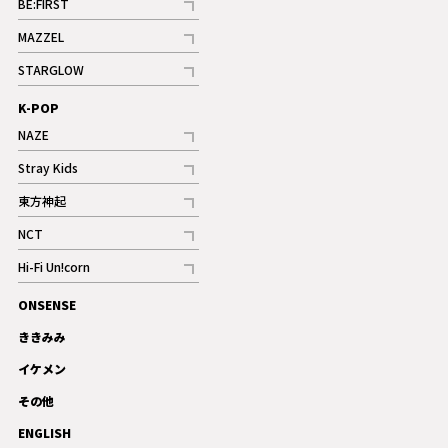
BE:FIRST
記事
MAZZEL
ギャラリー
記事
STARGLOW
ギャラリー
記事
K-POP
NAZE
記事
Stray Kids
記事
東方神起
記事
NCT
記事
Hi-Fi Un!corn
記事
ONSENSE
ギャラリー
ききみみ
イケメン
その他
ENGLISH