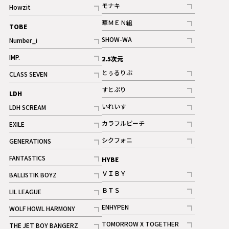
記事
モナキ
Howzit
記事
記事
華ＭＥＮ組
TOBE
記事
SHOW-WA
Number_i
記事
記事
IMP.
2.5次元
記事
とぅるりぶ
CLASS SEVEN
記事
記事
すとぷり
LDH
記事
いれいす
LDH SCREAM
ギャラリー
記事
記事
カラフルピーチ
EXILE
ギャラリー
記事
記事
シクフォニ
GENERATIONS
記事
記事
FANTASTICS
HYBE
記事
ＶＩＢＹ
BALLISTIK BOYZ
記事
記事
ＢＴＳ
LIL LEAGUE
記事
記事
ENHYPEN
WOLF HOWL HARMONY
記事
記事
TOMORROW X TOGETHER
THE JET BOY BANGERZ