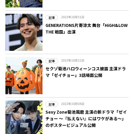
2023年10月31日
記事
GENERATIONS片寄涼太 舞台「HiGH&LOW
THE 戦国」出演
2023年10月21日
記事
セクゾ菊池ハロウィーンコス披露 主演ドラ
マ「ゼイチョー」3話場面公開
2023年10月04日
記事
Sexy Zone菊池風磨 主演の新ドラマ「ゼイ
チョー ～『払えない』にはワケがある～」
のポスタービジュアル公開