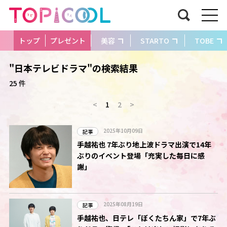
トップ
プレゼント
美容
STARTO
TOBE
"日本テレビドラマ"の検索結果
25 件
<
1
2
>
2025年10月09日
記事
手越祐也 7年ぶり地上波ドラマ出演で14年
ぶりのイベント登場「充実した毎日に感
謝」
2025年08月19日
記事
手越祐也、日テレ「ぼくたちん家」で7年ぶ