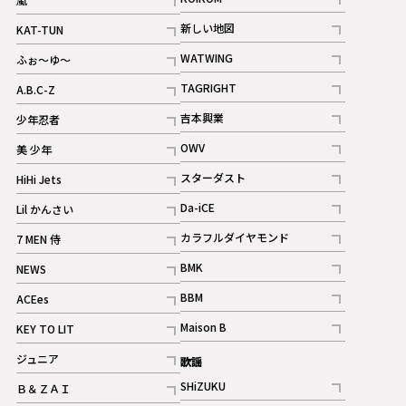
記事
記事
新しい地図
KAT-TUN
記事
記事
WATWING
ふぉ～ゆ～
記事
記事
TAGRIGHT
A.B.C-Z
記事
記事
吉本興業
少年忍者
ギャラリー
記事
記事
OWV
美 少年
記事
記事
スターダスト
HiHi Jets
ギャラリー
記事
記事
Da-iCE
Lil かんさい
記事
記事
カラフルダイヤモンド
7 MEN 侍
記事
記事
BMK
NEWS
記事
記事
BBM
ACEes
ギャラリー
記事
記事
Maison B
KEY TO LIT
ギャラリー
記事
記事
ジュニア
歌謡
ギャラリー
記事
SHiZUKU
Ｂ＆ＺＡＩ
記事