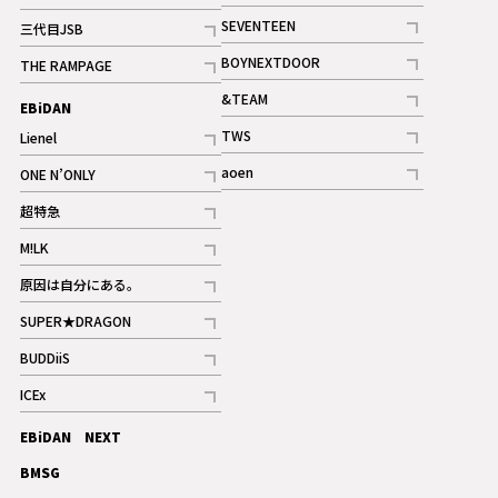
記事
記事
SEVENTEEN
三代目JSB
ギャラリー
記事
記事
BOYNEXTDOOR
THE RAMPAGE
記事
記事
&TEAM
EBiDAN
ギャラリー
記事
TWS
Lienel
ギャラリー
記事
記事
aoen
ONE N’ONLY
記事
記事
超特急
記事
M!LK
ギャラリー
記事
原因は自分にある。
記事
SUPER★DRAGON
記事
BUDDiiS
記事
ICEx
記事
EBiDAN NEXT
BMSG