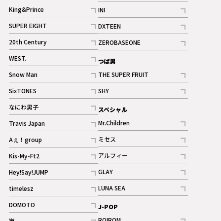
記事
King&Prince
INI
ギャラリー
記事
記事
SUPER EIGHT
DXTEEN
ギャラリー
記事
記事
20th Century
ZEROBASEONE
ギャラリー
記事
記事
WEST.
つば男
記事
Snow Man
THE SUPER FRUIT
記事
記事
SixTONES
SHY
ギャラリー
ギャラリー
記事
記事
なにわ男子
スペシャル
ギャラリー
記事
Mr.Children
Travis Japan
記事
記事
ミセス
Aぇ！group
記事
記事
アルフィー
Kis-My-Ft2
記事
記事
GLAY
Hey!Say!JUMP
ギャラリー
記事
記事
LUNA SEA
timelesz
記事
記事
DOMOTO
J-POP
記事
ROIROM
嵐