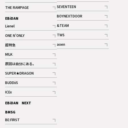
記事
記事
SEVENTEEN
THE RAMPAGE
ギャラリー
記事
記事
BOYNEXTDOOR
EBiDAN
ギャラリー
記事
&TEAM
Lienel
記事
記事
TWS
ONE N’ONLY
ギャラリー
記事
記事
aoen
超特急
記事
記事
M!LK
ギャラリー
記事
原因は自分にある。
記事
SUPER★DRAGON
記事
BUDDiiS
記事
ICEx
記事
EBiDAN NEXT
BMSG
BE:FIRST
記事