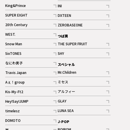
記事
King&Prince
INI
ギャラリー
記事
記事
SUPER EIGHT
DXTEEN
ギャラリー
記事
記事
20th Century
ZEROBASEONE
ギャラリー
記事
記事
WEST.
つば男
記事
Snow Man
THE SUPER FRUIT
記事
記事
SixTONES
SHY
ギャラリー
ギャラリー
記事
記事
なにわ男子
スペシャル
ギャラリー
記事
Mr.Children
Travis Japan
記事
記事
ミセス
Aぇ！group
記事
記事
アルフィー
Kis-My-Ft2
記事
記事
GLAY
Hey!Say!JUMP
ギャラリー
記事
記事
LUNA SEA
timelesz
記事
記事
DOMOTO
J-POP
記事
ROIROM
嵐