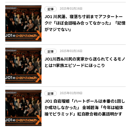
2025年01月16日
記事
JO1 川尻蓮、寝落ち寸前までアフタートー
ク!?「ほぼ会話噛み合ってなかった」「記憶
がマジでない」
2025年01月16日
記事
JO1川西&川尻の実家から送られてくるモノ
とは?!家族エピソードにほっこり
2025年01月09日
記事
JO1 白岩瑠姫「ハートボールは本番の1回し
か成功しなかった」 金城碧海「今年は組体
操でピラミッド」紅白歌合戦の裏話明かす