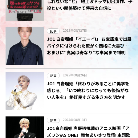
しれないな”と」 地上波ドラマ初出演作、子
役といい関係築けて将来の自信に
2025年08月27日
記事
JO1 白岩瑠姫「イエーイ!」 お宝鑑定で出展
バイクに付けられた驚がく価格に大喜び…
おまけに“真実は奇なり”な事実まで判明
2025年08月26日
記事
JO1 白岩瑠姫「終わりがあることに美学を
感じる」「いつ終わりになっても後悔がな
い人生を」 格好良すぎる生き方を明かす
2025年08月13日
記事
JO1白岩瑠姫 声優初挑戦のアニメ映画「ア
ズワン/AS ONE」舞台あいさつ登壇! 主題歌