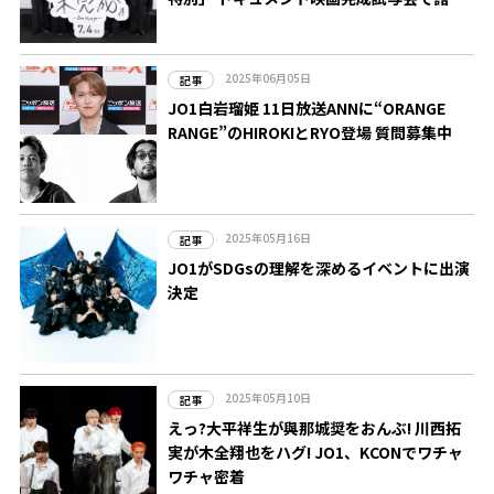
た裏話
2025年06月05日
記事
JO1白岩瑠姫 11日放送ANNに“ORANGE
RANGE”のHIROKIとRYO登場 質問募集中
2025年05月16日
記事
JO1がSDGsの理解を深めるイベントに出演
決定
2025年05月10日
記事
えっ?大平祥生が與那城奨をおんぶ! 川西拓
実が木全翔也をハグ! JO1、KCONでワチャ
ワチャ密着