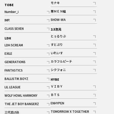
記事
モナキ
TOBE
記事
華ＭＥＮ組
Number_i
記事
記事
SHOW-WA
IMP.
記事
記事
CLASS SEVEN
2.5次元
記事
とぅるりぶ
LDH
記事
すとぷり
LDH SCREAM
記事
記事
いれいす
EXILE
ギャラリー
記事
記事
カラフルピーチ
GENERATIONS
ギャラリー
記事
記事
シクフォニ
FANTASTICS
記事
記事
BALLISTIK BOYZ
HYBE
記事
ＶＩＢＹ
LIL LEAGUE
記事
記事
ＢＴＳ
WOLF HOWL HARMONY
記事
記事
ENHYPEN
THE JET BOY BANGERZ
記事
記事
TOMORROW X TOGETHER
三代目JSB