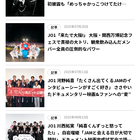
初披露も「めっちゃかっこつけてたけ
ど…」
2025年07月28日
記事
JO1「来たで大阪!」 大阪・関西万博記念フ
ェスで貫禄の大トリ、観衆飲み込んだメン
バー全員の圧倒的なパワー
2025年07月12日
記事
JO1 河野純喜「たくさん出てくるJAMのイ
ンタビューシーンがすごく好き」 ささやい
たドキュメンタリー映画&ファンへの“愛”
2025年06月23日
記事
JO1 川西拓実「純喜くんずっと怒って
た!」、白岩瑠姫「JAMと会える日が大切で
特別」 ドキュメント映画完成試写会で語っ