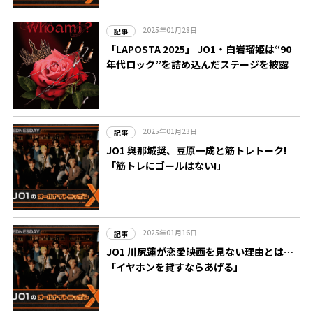
2025年01月28日
記事
「LAPOSTA 2025」 JO1・白岩瑠姫は“90
年代ロック”を詰め込んだステージを披露
2025年01月23日
記事
JO1 與那城奨、豆原一成と筋トレトーク!
「筋トレにゴールはない!」
2025年01月16日
記事
JO1 川尻蓮が恋愛映画を見ない理由とは…
「イヤホンを貸すならあげる」