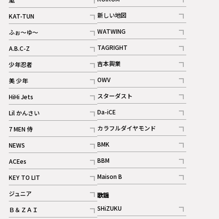
記事
記事
新しい地図
KAT-TUN
記事
記事
WATWING
ふぉ～ゆ～
記事
記事
TAGRIGHT
A.B.C-Z
記事
記事
吉本興業
少年忍者
ギャラリー
記事
記事
OWV
美 少年
記事
記事
スターダスト
HiHi Jets
ギャラリー
記事
記事
Da-iCE
Lil かんさい
記事
記事
カラフルダイヤモンド
7 MEN 侍
記事
記事
BMK
NEWS
記事
記事
BBM
ACEes
ギャラリー
記事
記事
Maison B
KEY TO LIT
ギャラリー
記事
記事
ジュニア
歌謡
ギャラリー
記事
SHiZUKU
Ｂ＆ＺＡＩ
記事