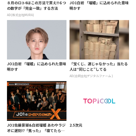
８月のロト6はこの方法で買え!!６つ
JO1白岩 「瑠姫」に込められた意味
の数字が『完全一致』する方法
明かす
AD(株式会社MURA)
JO1白岩 「瑠姫」に込められた意味
「宝くじ、運じゃなかった」当たる
明かす
人は“同じこと”してる
AD(合同会社デジタルファーム )
JO1佐藤景瑚&白岩瑠姫 あわやラジ
2.5次元
オに遅刻!?「焦った」「寝てたら間
に合わなかった」