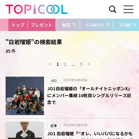
トップ
プレゼント
美容
STARTO
TOBE
"白岩瑠姫"の検索結果
85 件
<
1
2
...
5
>
2025年10月09日
JO1
JO1白岩瑠姫の「オールナイトニッポンX」
にメンバー集結 10枚目シングルリリース記
念で
2025年10月07日
記事
JO1 白岩瑠姫「“オレ、いいパパになるかも