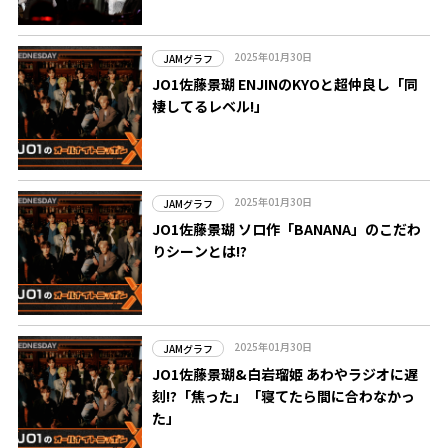
2025年01月30日
JAMグラフ
JO1佐藤景瑚 ENJINのKYOと超仲良し「同
棲してるレベル!」
2025年01月30日
JAMグラフ
JO1佐藤景瑚 ソロ作「BANANA」のこだわ
りシーンとは!?
2025年01月30日
JAMグラフ
JO1佐藤景瑚&白岩瑠姫 あわやラジオに遅
刻!?「焦った」「寝てたら間に合わなかっ
た」