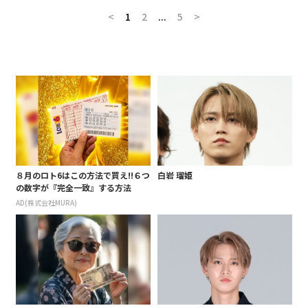
<
1
2
...
5
>
８月のロト6はこの方法で買え!!６つ
白岩 瑠姫
の数字が『完全一致』する方法
AD(株式会社MURA)