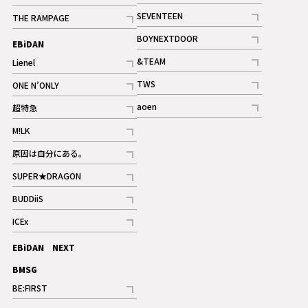
記事
記事
SEVENTEEN
THE RAMPAGE
ギャラリー
記事
記事
BOYNEXTDOOR
EBiDAN
ギャラリー
記事
&TEAM
Lienel
記事
記事
TWS
ONE N’ONLY
ギャラリー
記事
記事
aoen
超特急
記事
記事
M!LK
ギャラリー
記事
原因は自分にある。
記事
SUPER★DRAGON
記事
BUDDiiS
記事
ICEx
記事
EBiDAN NEXT
BMSG
BE:FIRST
記事