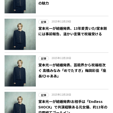
の魅力
2025年12月29日
記事
堂本光一が結婚発表、13年愛貫いた!堂本剛
には事前報告、温かい言葉で祝福受ける
2025年12月28日
記事
堂本光一が結婚発表、芸能界から祝福相次
ぐ 高橋みなみ「めでたすぎ」梅田彩佳「座
長!ひゃああ」
2025年12月28日
記事
堂本光一が結婚発表!お相手は「Endless
SHOCK」で共演経験ある元女優、約13年の
交際経てゴールイン