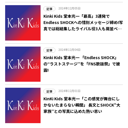
2024年12月05日
記事
Kinki Kids 堂本光一「最高」3連発で
Endless SHOCKへの惜別メッセージ締め!写
真では総結集したライバル役3人も肩並べ…
2024年12月04日
記事
Kinki Kids 堂本光一 「Endless SHOCK」
の“ラストステージ”を「FNS歌謡祭」で披
露!
2024年12月01日
記事
KinKi Kids 堂本光一「この感覚が舞台にし
かないたまらない瞬間」 長文とSHOCK“大
家族”との写真に込めた熱い思い