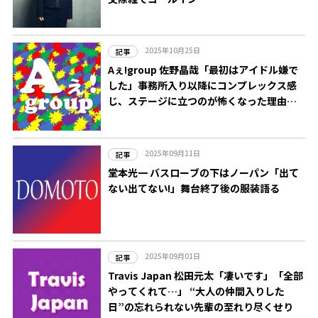
2025年10月25日
記事
Aぇ!group 佐野晶哉「最初はアイドル嫌で
した」事務所入り以降にコンプレックス感
じ、ステージに立つのが怖くなった理由と
は
2025年09月11日
記事
堂本光一 バスローブの下はノーパン「出て
ない出てない!」舞台終了後の服装語る
2025年09月01日
記事
Travis Japan 松田元太「凄いです」「全部
やってくれて…」 “大人の仲間入りした
日”の忘れられない先輩の至れり尽くせり