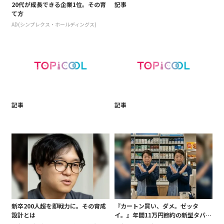
20代が成長できる企業1位。その育
記事
て方
AD(シンプレクス・ホールディングス)
記事
記事
新卒200人超を即戦力に。その育成
『カートン買い、ダメ。ゼッタ
設計とは
イ。』年間11万円節約の新型タバコ
が爆売れ