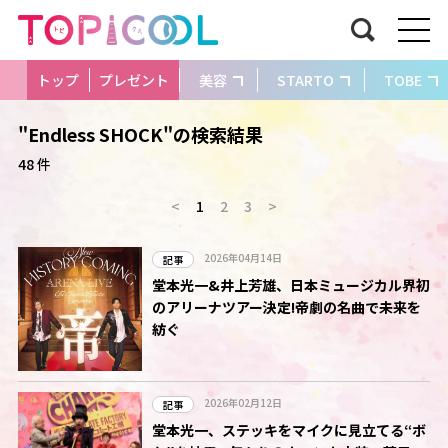
トップ
プレゼント
美容
STARTO
TOBE
"Endless SHOCK"の検索結果
48 件
<
1
2
3
>
2026年04月14日
記事
堂本光一&井上芳雄、日本ミュージカル界初
のアリーナツアー決定!帝劇の名曲で未来を
紡ぐ
2026年02月12日
記事
堂本光一、ステッキをマイクに見立てる“ボ