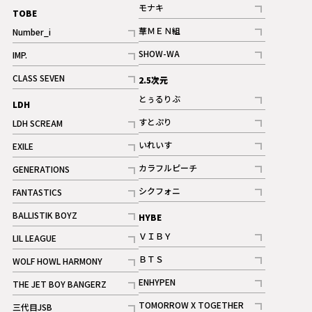
記事
モナキ
TOBE
記事
華ＭＥＮ組
Number_i
記事
記事
SHOW-WA
IMP.
記事
記事
CLASS SEVEN
2.5次元
記事
とぅるりぶ
LDH
記事
すとぷり
LDH SCREAM
記事
記事
いれいす
EXILE
ギャラリー
記事
記事
カラフルピーチ
GENERATIONS
ギャラリー
記事
記事
シクフォニ
FANTASTICS
記事
記事
BALLISTIK BOYZ
HYBE
記事
ＶＩＢＹ
LIL LEAGUE
記事
記事
ＢＴＳ
WOLF HOWL HARMONY
記事
記事
ENHYPEN
THE JET BOY BANGERZ
記事
記事
TOMORROW X TOGETHER
三代目JSB