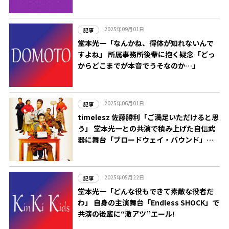
2025年09月01日
記事
堂本光一「なんかね、得体が知れないんで
すよね」 所属事務所後輩に抱く疑念「どっ
からどこまでが本音でうそなのか…」
2025年06月01日
記事
timelesz 佐藤勝利「ご満足いただけると思
う」 堂本光一との共演で積み上げた自信武
器に舞台「ブロードウェイ・バウンド」で
主演
2025年05月22日
記事
堂本光一「どんな役もできて素敵な役者だ
わ」 自身の主演舞台「Endless SHOCK」で
共演の後輩に“激アツ”エール!