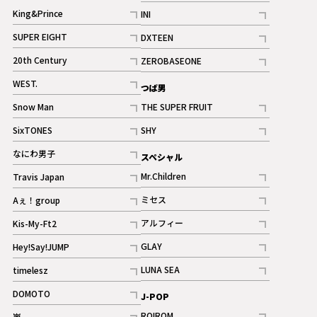
記事
King&Prince
INI
ギャラリー
記事
記事
SUPER EIGHT
DXTEEN
ギャラリー
記事
記事
20th Century
ZEROBASEONE
ギャラリー
記事
記事
WEST.
つば男
記事
Snow Man
THE SUPER FRUIT
記事
記事
SixTONES
SHY
ギャラリー
ギャラリー
記事
記事
なにわ男子
スペシャル
ギャラリー
記事
Mr.Children
Travis Japan
記事
記事
ミセス
Aぇ！group
記事
記事
アルフィー
Kis-My-Ft2
記事
記事
GLAY
Hey!Say!JUMP
ギャラリー
記事
記事
LUNA SEA
timelesz
記事
記事
DOMOTO
J-POP
記事
ROIROM
嵐