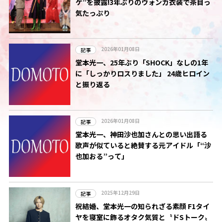
ケ”を披露!3年ぶりのウォンカ衣装で茶目っ
気たっぷり
2026年01月08日
記事
堂本光一、25年ぶり「SHOCK」なしの1年
に「しっかりロスりました」 24歳ヒロイン
と振り返る
2026年01月08日
記事
堂本光一、神田沙也加さんとの思い出語る
歌声が似ていると絶賛する元アイドル「“沙
也加おる”って」
2025年12月29日
記事
祝結婚、堂本光一の知られざる素顔 F1タイ
ヤを寝室に飾るオタク気質と〝ドSトーク〟