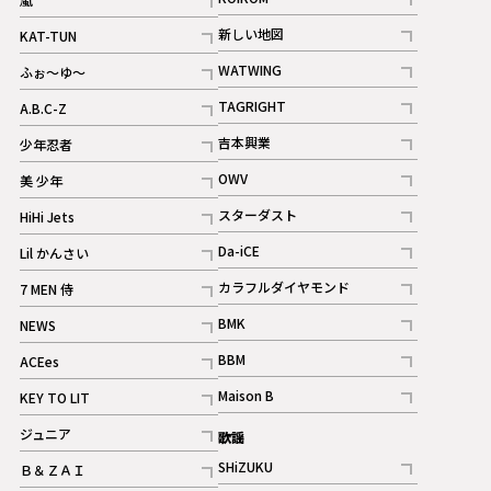
記事
記事
新しい地図
KAT-TUN
記事
記事
WATWING
ふぉ～ゆ～
記事
記事
TAGRIGHT
A.B.C-Z
記事
記事
吉本興業
少年忍者
ギャラリー
記事
記事
OWV
美 少年
記事
記事
スターダスト
HiHi Jets
ギャラリー
記事
記事
Da-iCE
Lil かんさい
記事
記事
カラフルダイヤモンド
7 MEN 侍
記事
記事
BMK
NEWS
記事
記事
BBM
ACEes
ギャラリー
記事
記事
Maison B
KEY TO LIT
ギャラリー
記事
記事
ジュニア
歌謡
ギャラリー
記事
SHiZUKU
Ｂ＆ＺＡＩ
記事