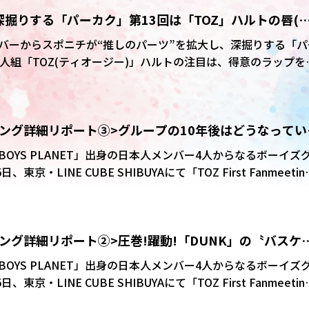
深掘りする「パーカク」第13回は「TOZ」ハルトの唇(
バーからスポニチが“推しのパーツ”を拡大し、深掘りする「パ
人組「TOZ(ティオージー)」ハルトの注目は、得意のラップを
。
ィング詳細リポート③>グループの10年後はどうなってい
OYS PLANET」出身の日本人メンバー4人からなるボーイズ
京・LINE CUBE SHIBUYAにて「TOZ First Fanmeetin
その詳細を3回に分けてリポートする。(その③)
ィング詳細リポート②>圧巻!躍動!「DUNK」の〝バスケ
OYS PLANET」出身の日本人メンバー4人からなるボーイズ
京・LINE CUBE SHIBUYAにて「TOZ First Fanmeetin
その詳細を3回に分けてリポートする。(その②)