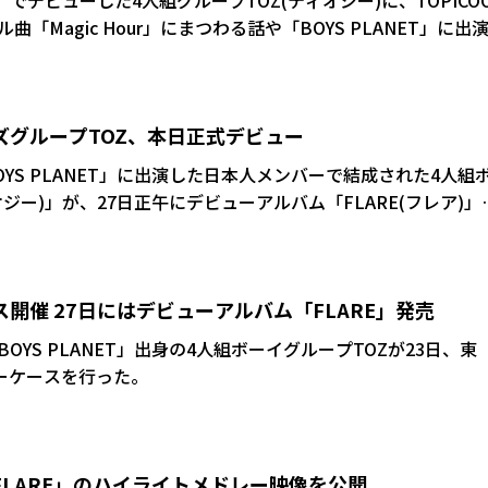
」でデビューした4人組グループTOZ(ティオジー)に、TOPICO
だったので叶ってよかったなぁって(笑顔)」 ――いつかタクト
「Magic Hour」にまつわる話や「BOYS PLANET」に出
ルナイト韓国!
お届けします(その①) ――まずは簡単に自己紹介をお
ョンだったと伺いました。有名な番組に出ることになったとき
かね。朝に聴くと、すごく元気になると思います!」 ――皆さん
? アントニー「朝シャワーをするのがルー
ズグループTOZ、本日正式デビュー
です。よろしくお願いします」 ハルト「内から満ち溢れ
んめちゃくちゃ出たいし、あのステージに立ちたいっていう気
きな音楽を聞きながらシャワーをして、ちょっと歌うのが、わ
願いします」 ――TOZはどんなグループ? アント
ど、全然受かると思ってなくて。ダメもとで受けてたので、最
YS PLANET」に出演した日本人メンバーで結成された4人組
つもその瞬間に幸せを感じてます。音楽が好きな人からすると
に所属していますが、日本人4人のメンバーで構成されていま
最初はなんだか規模が大きすぎて頭
ジー)」が、27日正午にデビューアルバム「FLARE(フレア)」
4人で友達みたいな感じで一緒に
す!」 ――あだ名とか、メンバー同士での呼び
わからない状態でした。スタッフさんの数もすごい多いし、建
uTubeチャンネルではタイトル曲「Magic Hour」のミュー
楽しい(笑顔)」 ――何をして遊んでるんですか? タ
うまいし、どんどん頭が混乱しちゃって。最初のパフォーマン
ビューおめでとう!」「デビュー曲最高!」など、早速ファンた
ーテで売ってるカードゲー
しの名前を“とにー”って書いたんですけど、出てきたプリクラ
いです」 ――必死でがんばってたんですね。 タ
れている。
眺
いたんだよね(笑い)」 アント
うか。自分ができることをがんばって最善を尽くしました」 ―
ス開催 27日にはデビューアルバム「FLARE」発売
昼から夜に変わるタイミングのオレンジ色の空、あるじゃない
から、これからは“としこ”って言おうかな(笑い)」 タクト
ごいインパクトでした。かなりの爪跡を残せたのでは。 タク
っと見てられますね」 ハルト「僕はサイン会。この
YS PLANET」出身の4人組ボーイグループTOZが23日、東
ニーさんとハルトさんは2回目の挑戦だ
だって思えたので。ファンの皆さんとおしゃべりする時間はマ
ョーケースを行った。
ョン番組を通して学んだこと、得たものはありましたか? アン
は食べるのが大好きで。ちょうど昨日、2時間食べ放題のしゃ
 JAPAN SEASON2』は個人的にはうまくいった方だったんですけ
けど、その2時間がとてもマジカルでした(一同笑い)。注文用
』はミスが多くて満足のいく結果は残せませんでした。でも、どっち
(笑い)。おしゃべりも食べるのもどっちも大好きです!」 ――フ
点だったり、もっと伸ばせる部分や気づきが多かったので、そ
アントニー「ファンの皆さんから“いつも
FLARE」のハイライトメドレー映像を公開