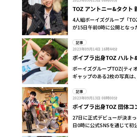
ている。
TOZ アントニー&タクト
4人組ボーイズグループ「TO
が15日午前0時に公開となっ
記事
2023年09月14日
16時44分
ボイプラ出身TOZ ハル
ボーイズグループTOZ(テ
ギャップのある2枚の写真は
練さが目立っている。
記事
2023年09月13日
08時00分
ボイプラ出身TOZ 団体
27日に正式デビューが決まっ
日0時に公式SNSを通じて初