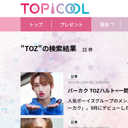
トップ
プレゼント
美容
"TOZ"の検索結果
21 件
記事
2023年12月04日
20時44分
パーカク TOZハルト<
ます(笑い)」
人気ボーイズグループのメン
ーカク」。9月にデビューした
なかったハルトの言葉を、ほ
記事
2023年12月04日
05時00分