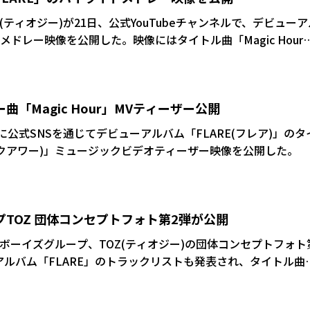
と思っています。ちゃんと成長してる自分がいると感じました
れるんですけど、逆なんですよね。僕たちの方がたくさん、皆
(ティオジー)が21日、公式YouTubeチャンネルで、デビューア
んからエネルギーをもらってます!本当に感謝しています」
、全然悔いもないですし、あの経験があったからこそ“自分っ
メドレー映像を公開した。映像にはタイトル曲「Magic Hour
な”っていうことを知れたのは、すごい大きな財産になりまし
」まで完成度の高い5曲の音源の一部を収録。映像は、すごろくのよう
こら辺って自分自身で決めつけちゃってるけど、やってみるま
が配され、コマが進むにつれて各曲が流れる構成。ファンの目
んだなっていうのをすごい感じたんですよ。本当に楽しい思い
趣向だ。
曲「Magic Hour」MVティーザー公開
午に公式SNSを通じてデビューアルバム「FLARE(フレア)」のタ
マジックアワー)」ミュージックビデオティーザー映像を公開した。
プTOZ 団体コンセプトフォト第2弾が公開
ボーイズグループ、TOZ(ティオジー)の団体コンセプトフォト
アルバム「FLARE」のトラックリストも発表され、タイトル曲
クアワー)」をはじめ、メンバーのタクトが以前披露した曲「Peach
が含まれていることが明らかになり、ファンの期待がより一層高ま