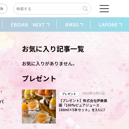
sh
EBiDAN NEXT
BMSG
LAPONE
お気に入り記事一覧
お気に入りがありません。
プレゼント
れ
2025年11月11日
プレゼント
パ
【プレゼント】株式会社伊藤農
園「100%ピュアジュース
れ
180ml×5本セット」を3人に!