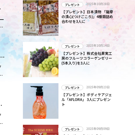
2025年10月28日
プレゼント
プ
【プレゼント】日本漬物 「薩摩
の漬心(つけごころ)」4種類詰め
ー
合わせを3人に
奏
2025年10月14日
プレゼント
【プレゼント】株式会社果実工
房のフルーツコラーゲンゼリー
(5本入り)を3人に
グ
g
2025年09月23日
プレゼント
【プレゼント】ボディケアジェ
ル「AFLORA」 3人にプレゼン
ダ
ト
グ
g
2025年09月09日
プレゼント