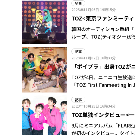
記事
2023年11月06日
19時15分
TOZ<東京ファンミーテ
は…
韓国のオーディション番組「B
ループ、TOZ(ティオジー)が5日、東
In Japan」を開催した。
記事
2023年11月02日
16時33分
「ボイプラ」出身TOZが
TOZが4日、ニコニコ生放送に初
「TOZ First Fanmeet
ら。
記事
2023年10月28日
16時34分
TOZ単独インタビュー<
しいシステムに頼った」(
9月にミニアルバム「FLARE
が初のインタビュー。タイトル曲