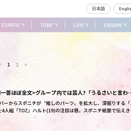
日本語
Engli
STARTO
TOBE
LDH
EBiDAN
<
1
2
>
一問一答ほぼ全文>グループ内では芸人?「うるさいと言わ
バーからスポニチが〝推しのパーツ〟を拡大し、深掘りする「
4人組「TOZ」ハルト(19)の注目は唇。スポニチ紙面で伝えき
ぼ全文お伝えする。