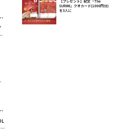
【プレゼント】紀文「The
SURIMI」クオカード(1000円分)
を3人に
ー
グ
g
厳
OL
演