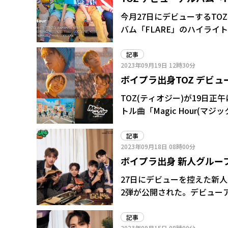
に関してはいっぱい学べたな
元気もらってます”って言わ
ね」 ハルト「人生で一番必死に頑張ったなって自分で思えるぐらい、自分を苦しめながらも
今月27日にデビューするTOZ
最後の最後まで頑張ったので
バム「FLARE」のハイライト
実はここまでがんばれるんだ
から「Peach Peach
た。みんな、自分の限界はこ
ボードゲーム風の画面に曲名
記事
2023年09月19日
12時30分
は、本当に何もわからないも
耳を同時に虜(とりこ)にする
ボイプラ出身TOZ デビュー
になりましたね」
TOZ(ティオジー)が19日正
トル曲「Magic Hour(
記事
2023年09月18日
08時00分
ボイプラ出身 新人グルー
27日にデビューを控えた新人
2弾が公開された。デビュー
「Magic Hour(マジッ
Peach(ピーチピッチ)」
記事
2023年09月15日
08時00分