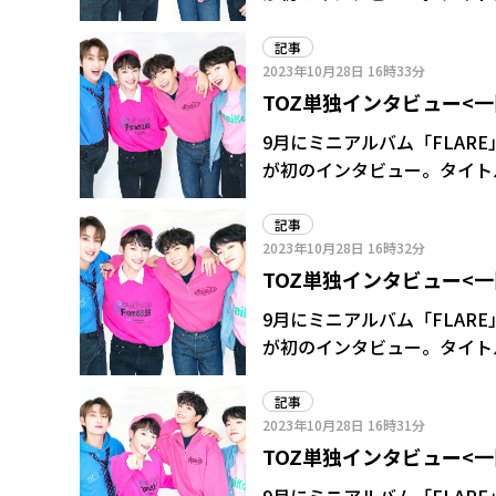
時のことなど、たっぷりお伺いした内
でデビューしたい気持ちがあったんですか? タクト「僕はK-P
記事
2023年10月28日
16時33分
っこいい姿に憧れたから、自
TOZ単独インタビュー<
て。韓国でデビューしたい!
った姿のアーティストとして
割れて落ちてこないか心配
9月にミニアルバム「FLARE
厳しいシステムに頼ったというか」 ――憧れていた頃の自分と比べて成長を感
が初のインタビュー。タイトル曲
「今もまだまだですけど、渡
時のことなど、たっぷりお伺いした内
す。オーディション動画とか見
ューショーケースを行いました。どうでした? タクト「歓
記事
ト「僕はずっとK-POPの
2023年10月28日
16時32分
天井が割れて落ちてこないか心配になる
すけど全然進んだことがなかっ
TOZ単独インタビュー<
つことが夢だったんだなって
た。最終審査を受けてから1
と頑張りたいって気持ちもより感じることができま
でも逆なんです。本当に感
9月にミニアルバム「FLARE
ー「わしは結構するタイプで
が初のインタビュー。タイトル曲
てます。心配性なので」 ――緊張をほぐす方法はあるんですか? アントニー「好きな音楽を1回聴
した時のことなど、たっぷりと4回に分けて
いてリセットしたり、以前は背
になった気持ちは? アントニー「リーダーって、ちょっと厳しいことを言うイメージじゃない
記事
最近はラジオにも出演されてましたね。 アントニー「タクちゃんと
2023年10月28日
16時31分
ですか。でも、自分は言えな
ての生放送で緊張したんですけ
TOZ単独インタビュー<
だんだん慣れてきて、少しずつ
ト「ラジオに出るのがずっと夢で」 アントニー「本当にすごい楽しそうな
ん、結構暴れん坊な感じですか? アントニー「こことここ(タクトとハルトを指差す
人「仲の良さと明るさが目