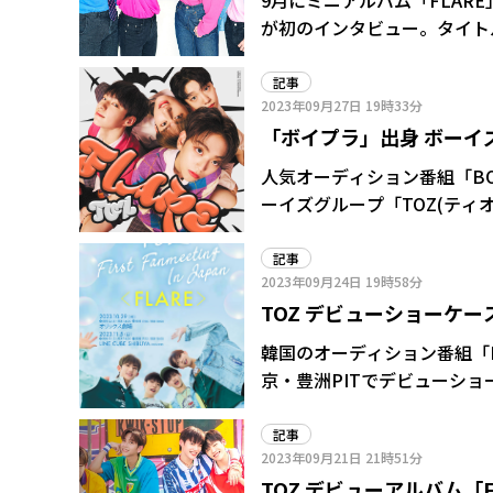
9月にミニアルバム「FLARE
も嬉しくて、タクちゃんの夢の一つ
い)」 タクト「ユウトさんは大人しいけど僕とハルトさんがね(笑い)」 ハルト「いつも操って
が初のインタビュー。タイトル曲
DJの番組ができるといいですね。 タクト「冠番組を持ちたいです。TOZのオー
もらってます」 アントニー「2(タクト&ハルト)、2(アントニー&ユウト)で調和されてます(笑
した時のことなど、たっぷりと4回に分けて
(一同笑い)」 ――では少し遡って。「BOYS PLANET」出演時の話を伺います。ユウトさんとタク
い)」 ――そんな皆さんの魅力がタイトル曲「Magic Hour」に凝縮されてますね。 アントニー
願いします。 アントニー「TOZの親のようなリーダー、アントニーです!今日はよろしくお願
記事
トさんは初めてのオーディシ
「まさしく。フレッシュな感じと
2023年09月27日
19時33分
いします」 タクト「TOZの元気いっぱいマンネ(末っ子)、タクトです」 ユウト「ギャップが
気持ちはいかがでしたか? ユウト「同じシリーズのオーディション番組を全作見ながら夢を持
が日常でマジックアワーを感じる瞬間はありますか
「ボイプラ」出身 ボーイ
魅力のTOZの縁の下の力持ち、ユウト
つようになったので、もちろ
ティーンなんですけど、大好
るエネルギーたくさんのハルトです。よろしくお
ちもあって挑戦したんですけ
人気オーディション番組「BO
のマジックアワーですね。い
ニー「僕たちは韓国の事務所
まで通った時は本当に信じられなかったです」 タクト「
ーイズグループ「TOZ(ティオ
れが一番なんじゃないかなって思いますね」 タクト「僕は、
す。仲の良さと明るさが目立つグループだと思いま
がパンクしちゃって。わけが
リリースした。オフィシャルYo
遊ぶ時が一番楽しいです。4人でいると、いつも
名は? アントニー「この前、わしとユウトが遊びに行った時にプリクラを久しぶりに撮って。
も大きいし、みんなめっちゃ
ックビデオが公開され、「デ
記事
クト「カードゲームをして遊んでます」 アントニー「ドン・キホ
デザインする時にユウトがわ
を終えてから最初の合宿が終わるまでの記憶がな
2023年09月24日
19時58分
からの応援コメントが寄せら
ムとか、よくやってるよね」 ユウト「僕は普段から何も考えずに、ぼーっとしながら空を
見たら“としこ”にしか見えなくて(笑い)」 ユウト「ひらがなで書
クト「もうがむしゃらにってい
TOZ デビューショーケー
めることが結構好きで。あの
ニー「それがちょっと気に入った
でも、タクトさんは初回からす
すか。あの色の空がほんとに大好きで。ず
韓国のオーディション番組「BO
「としこさん」
ト「クマの爪跡ぐらいの大きさは残せました!」 ――アント
ためにデビューを目指したん
京・豊洲PITでデビューシ
ったと思いますが、オーディシ
ックアワーですね。あと、僕
トニー「『PRODUCE 101
しゃぶ店さんに行ったんです
記事
ど、『BOYS PLANET
タブレットをずっと触ってました
2023年09月21日
21時51分
経験できたからこそ自分の弱
ァンの皆さんと直接会える時間は特別でしょうね。 
TOZ デビューアルバム「