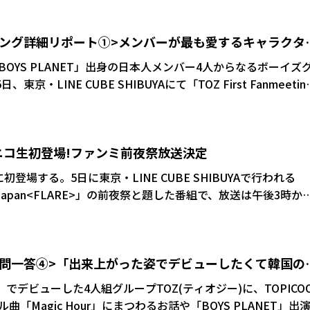
ィング詳細リポート①>メンバーが最も愛するキャラクタ
OYS PLANET」出身の日本人メンバー4人からなるボーイズ
京・LINE CUBE SHIBUYAにて「TOZ First Fanmeetin
その詳細を3回に分けてリポートする。(その①)
ニコ生初登場!ファンミ前夜祭放送決定
登場する。5日に東京・LINE CUBE SHIBUYAで行われる
ing In Japan<FLARE>」の前夜祭と題した番組で、放送は午後3時か
一問一答④>「出来上がった姿でデビューしたくて韓国の
プレゼントあり)
」でデビューした4人組グループTOZ(ティオジー)に、TOPICO
「Magic Hour」にまつわるお話や「BOYS PLANET」出