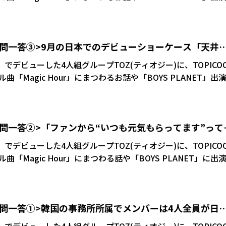
容を4回に分けてお届けします(その④) ――みなさん、韓国
OPのアーティストさんたちのか
分も韓国に行って練習生になったらそうなれるのかなって思っ
一問一答③>9月の日本でのデビューショーケース「天井
っていう気持ちよりも、先輩たちのようにかっこいい、出来上
デビューしたいっていう気持ちがありました。そのために韓国
になるくらいすごかった」(プレゼントあり)
」でデビューした4人組グループTOZ(ティオジー)に、TOPICO
じますか? タクト
「Magic Hour」にまつわるお話や「BOYS PLANET」出
韓する頃からは考えられないほどの成長を遂げていると思いま
容を4回に分けてお届けします(その③) ――9月に日本でデビ
たら、何やってたんだろうって思っちゃいました(笑い)」 ユウ
声がとにかく大きくて驚きました。
ダンススクールに通ってて、オーディションもめっちゃ受けてたん
くらいすごかったです」 アントニー「ステージに立
たので『BOYS PLANET』に受かったのは本当にびっくりで
一問一答②>「ファンから“いつも元気もらってます”って
改めて感じることができましたね。みんなのためにこれからも
週間くらい連絡がなかったからもう諦めてたんですけど、1カ月
した」 ――皆さん、緊張するタイプ? アントニ
謝しています」(プレゼントあり)
」でデビューした4人組グループTOZ(ティオジー)に、TOPICO
くらいにポンってスマホに合格通知が来て、本当にびっくりしましたね」
すね。特に大事な時に緊張しちゃう。本番までずっと台本とか
「Magic Hour」にまつわる話や「BOYS PLANET」に出
お届けします(その②) ――アントニーさん、リーダー
中叩いて!ってお願いして気合を入れることもありましたね」 ―
2人で出演した番組は初め
いタイプだから、ちゃんとできるか不安だったんですけど、今
ど、タクちゃんはラジオが大好きだから楽しんでたよね」 タク
一問一答①>韓国の事務所所属でメンバーは4人全員が日
リーダーらしくなってきたんじゃないかと思っています」 ――皆さ
姿を見てるとわし
)が…(笑
立つグループです」(プレゼントあり)