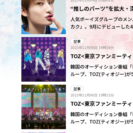
“推しのパーツ”を拡大・
レゼントあり)
人気ボーイズグループのメン
カク」。9月にデビューした4
で、常に振動を続ける唇です
記事
2023年11月06日
19時16分
TOZ<東京ファンミーテ
る?
韓国のオーディション番組「B
ループ、TOZ(ティオジー)が5日、東
In Japan」を開催した。
記事
2023年11月06日
19時15分
TOZ<東京ファンミーテ
ンス〟
韓国のオーディション番組「B
ループ、TOZ(ティオジー)が5日、東
In Japan」を開催した。