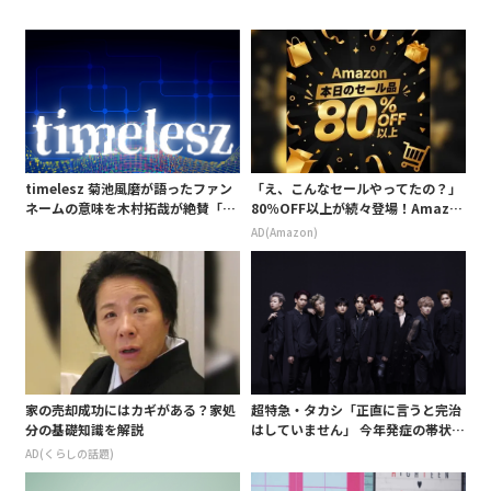
timelesz 菊池風磨が語ったファン
「え、こんなセールやってたの？」
ネームの意味を木村拓哉が絶賛「考
80％OFF以上が続々登場！Amazo
えてるな」「素敵だと思います」
nの本気が凄すぎる
AD(Amazon)
家の売却成功にはカギがある？家処
超特急・タカシ「正直に言うと完治
分の基礎知識を解説
はしていません」 今年発症の帯状疱
疹(ほうしん)の症状について本心告
AD(くらしの話題)
白 後遺症も語る