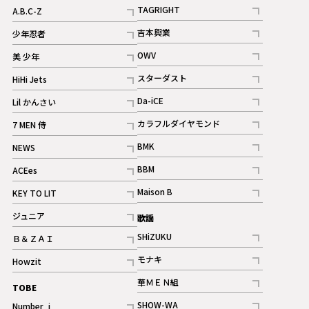
記事
記事
TAGRIGHT
A.B.C-Z
記事
記事
吉本興業
少年忍者
ギャラリー
記事
記事
OWV
美 少年
記事
記事
スターダスト
HiHi Jets
ギャラリー
記事
記事
Da-iCE
Lil かんさい
記事
記事
カラフルダイヤモンド
7 MEN 侍
記事
記事
BMK
NEWS
記事
記事
BBM
ACEes
ギャラリー
記事
記事
Maison B
KEY TO LIT
ギャラリー
記事
記事
ジュニア
歌謡
ギャラリー
記事
SHiZUKU
Ｂ＆ＺＡＩ
記事
記事
モナキ
Howzit
記事
記事
華ＭＥＮ組
TOBE
記事
SHOW-WA
Number_i