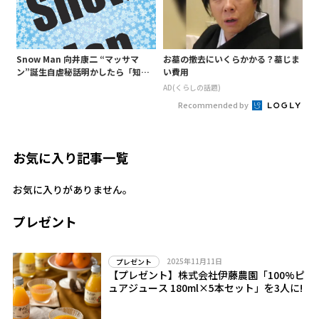
Snow Man 向井康二 “マッサマ
お墓の撤去にいくらかかる？墓じま
ン”誕生自虐秘話明かしたら「知ら
い費用
ないようじゃ無理か」というあ
AD(くらしの話題)
の“○○構文”が…
Recommended by
お気に入り記事一覧
お気に入りがありません。
プレゼント
2025年11月11日
プレゼント
【プレゼント】株式会社伊藤農園「100%ピ
ュアジュース 180ml×5本セット」を3人に!