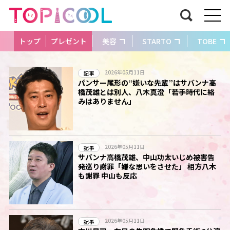
トップ
プレゼント
美容
STARTO
TOBE
2026年05月11日
記事
パンサー尾形の“嫌いな先輩”はサバンナ高
橋茂雄とは別人、八木真澄「若手時代に絡
みはありません」
2026年05月11日
記事
サバンナ高橋茂雄、中山功太いじめ被害告
発巡り謝罪「嫌な思いをさせた」 相方八木
も謝罪 中山も反応
2026年05月11日
記事