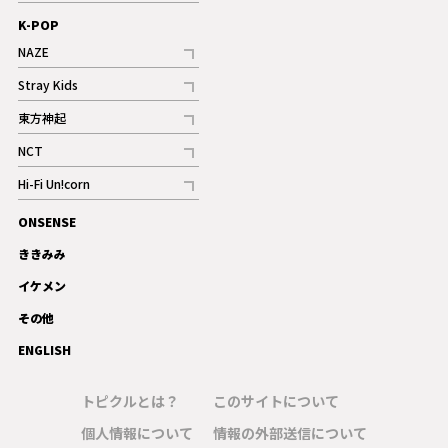
記事
K-POP
NAZE
記事
Stray Kids
記事
東方神起
記事
NCT
記事
Hi-Fi Un!corn
記事
ONSENSE
ギャラリー
ききみみ
イケメン
その他
ENGLISH
トピクルとは？
このサイトについて
個人情報について
情報の外部送信について