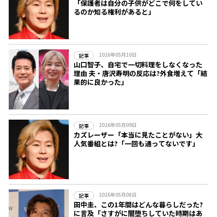
「保護者は自分の子供がどこで何をしてい
るのか知る権利があると」
2026年05月10日
記事
山口智子、自宅で一切料理をしなくなった
理由 夫・唐沢寿明の反応は?外食増えて「結
果的に良かった」
2026年05月09日
記事
カズレーザー「本当に見たことがない」大
人気番組とは?「一回も通ってないです」
2026年05月08日
記事
田中圭、この1年間はどんな暮らしだった?
に言及「さすがに闇堕ちしていた時期はあ