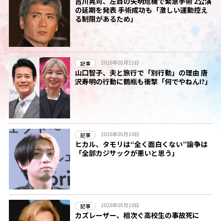
吉川晃司、左目の失明危機で緊急手術 2公演
の延期を発表 手術成功も「激しい運動控え
る制限があるため」
2026年05月11日
記事
山口智子、夫と旅行で「別行動」の理由 唐
沢寿明の行動に鶴瓶も衝撃「何でやねん!?」
2026年05月10日
記事
ヒカル、タモリは“全く面白くない”論争は
「全部カジサックが悪いと思う」
2026年05月10日
記事
カズレーザー、相次ぐ高校生の事故死に