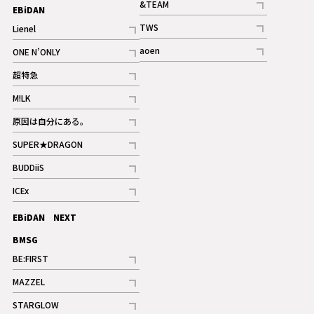
&TEAM
EBiDAN
ギャラリー
記事
TWS
Lienel
ギャラリー
記事
記事
aoen
ONE N’ONLY
記事
記事
超特急
記事
M!LK
ギャラリー
記事
原因は自分にある。
記事
SUPER★DRAGON
記事
BUDDiiS
記事
ICEx
記事
EBiDAN NEXT
BMSG
BE:FIRST
記事
MAZZEL
ギャラリー
記事
STARGLOW
ギャラリー