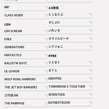
記事
記事
IMP.
2.5次元
記事
とぅるりぶ
CLASS SEVEN
記事
記事
すとぷり
LDH
記事
いれいす
LDH SCREAM
ギャラリー
記事
記事
カラフルピーチ
EXILE
ギャラリー
記事
記事
シクフォニ
GENERATIONS
記事
記事
FANTASTICS
HYBE
記事
ＶＩＢＹ
BALLISTIK BOYZ
記事
記事
ＢＴＳ
LIL LEAGUE
記事
記事
ENHYPEN
WOLF HOWL HARMONY
記事
記事
TOMORROW X TOGETHER
THE JET BOY BANGERZ
記事
記事
SEVENTEEN
三代目JSB
ギャラリー
記事
記事
BOYNEXTDOOR
THE RAMPAGE
記事
記事