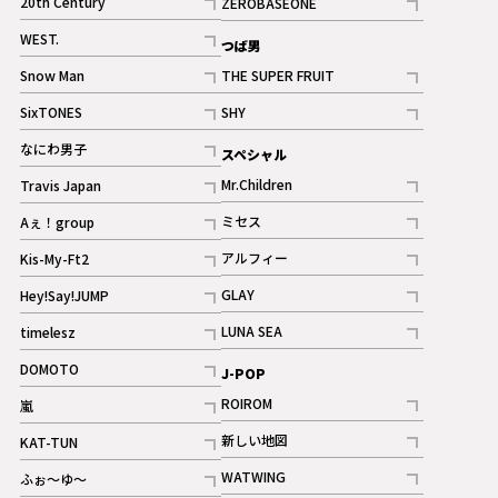
20th Century
ZEROBASEONE
ギャラリー
記事
記事
WEST.
つば男
記事
Snow Man
THE SUPER FRUIT
記事
記事
SixTONES
SHY
ギャラリー
ギャラリー
記事
記事
なにわ男子
スペシャル
ギャラリー
記事
Mr.Children
Travis Japan
記事
記事
ミセス
Aぇ！group
記事
記事
アルフィー
Kis-My-Ft2
記事
記事
GLAY
Hey!Say!JUMP
ギャラリー
記事
記事
LUNA SEA
timelesz
記事
記事
DOMOTO
J-POP
記事
ROIROM
嵐
記事
記事
新しい地図
KAT-TUN
記事
記事
WATWING
ふぉ～ゆ～