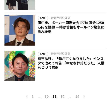
2026年05月05日
記事
田中圭、ポーカー国際大会で7位 賞金1250
万円を獲得 一時は首位もオールイン勝負に
敗れ後退
2026年05月05日
記事
有吉弘行、「母が亡くなりました」インス
タで改めて報告 「幸せな葬式だった」人柄
もつづり感謝
<
1
...
10
11
12
...
19
>