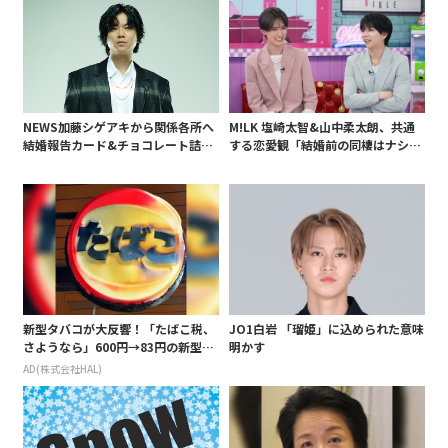
NEWS加藤シゲアキから関係各所へ
M!LK 塩崎太智&山中柔太朗、共通
結婚報告カード&チョコレート詰め
する恋愛観「結婚前の同棲はナシ」
合わせ、小説家らしく哲学者の名言
と明かすも最後は決意がグラグラ?
も添えて
新型タバコが大反響！「たばこ税、
JO1白岩 「瑠姫」に込められた意味
さようなら」600円→83円の新型が
明かす
爆売れ
AD(株式会社HAL)