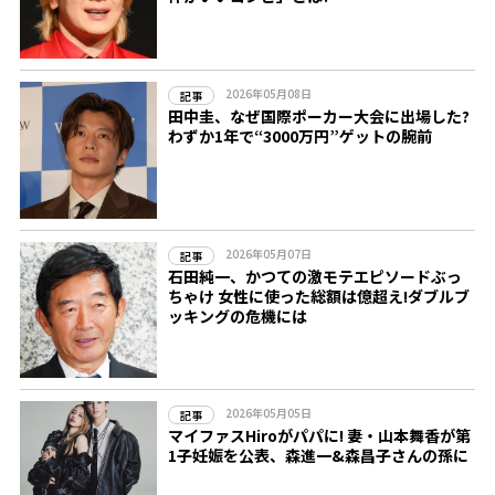
2026年05月08日
記事
田中圭、なぜ国際ポーカー大会に出場した?
わずか1年で“3000万円”ゲットの腕前
2026年05月07日
記事
石田純一、かつての激モテエピソードぶっ
ちゃけ 女性に使った総額は億超え!ダブルブ
ッキングの危機には
2026年05月05日
記事
マイファスHiroがパパに! 妻・山本舞香が第
1子妊娠を公表、森進一&森昌子さんの孫に