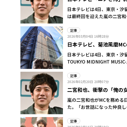
了後の展望を示唆
日本テレビは4日、東京・汐
は最終回を迎えた嵐の二宮和也
は二宮の初冠番組として20
らく放送された。24年10月
記事
2026年03月04日
16時28分
た。 最終回で二宮は「今日でレギュラーとしては最後になりますが、皆さんありがとうござ
日本テレビ、菊池風磨MC
いました。またね、皆で集ま
コメント。 放送終了後、自身のXで番組終了について「正直申し訳ない気持ちでいっぱいで
一味違う「映像作品」届
日本テレビは4日、東京・汐
す。もっと続けられる実力が
TOUKYO MIDNIGHT M
まれる場所を作る努力をして
MCはtimeleszの菊池
ける新音楽番組。毎回、1組
記事
2026年02月20日
20時07分
二宮和也、衝撃の「俺の女
ん」最終回
嵐の二宮和也がMCを務める
た。「お世話になった仲良し
楚衛二、さらには初出演とな
った一言がスタジオを騒然とさせた。 「俺の女とは?」と唐突に紹介
記事
2026年02月16日
20時19分