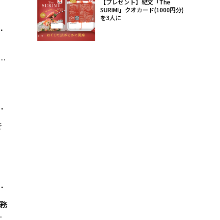
【プレゼント】紀文「The
の
SURIMI」クオカード(1000円分)
開
を3人に
帰
き
公
報
で
然
で
い
を務