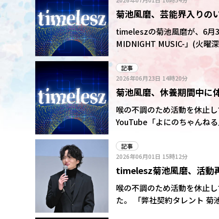
全国8都市で28公演、昨年の
菊池風磨、芸能界入りの
演は喉の不調の治療に専念し
演から〝完全体〟で臨んでい
くちゃモテたもん」
timeleszの菊池風磨が、
点滴していた」と明かし、「
MIDNIGHT MUSIC-」
の時間を大切にしようという
この日はFRUITS ZIPP
た。
ルグループとして活動した後のラ
記事
2026年06月23日
14時20分
ツジッパー加入前から参加を
菊池風磨、休養期間中に
いて」と振り返った。すると
い、それ。“断り続けてたん
「そんなに?」
喉の不調のため活動を休止して
YouTube「よにのちゃんねる
22日に喉の不調のため一定
発表していた。 動画内では二宮和也とHey!Say!JUMPの山田涼介とともに、喉の病気や風邪
記事
2026年06月01日
15時12分
にご利益がある神社を訪問。
timelesz菊池風磨、
バッチリ治りました」と感謝
ら活動休止
喉の不調のため活動を休止して
た。 「弊社契約タレント 菊池風磨(timelesz)活動再開に関するご報告」と題してサイトを更
新。「平素より格別のご高配