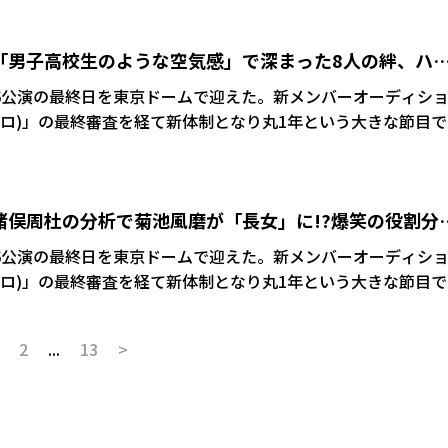
なかったので風磨に聞いた」と同グループの菊池に事前に聞い
①】「男子高校生のような空気感」で深まった8人の絆、ハ
ッセージに込めたグループへの想いまで
ドーム6公演の最終日を東京ドームで迎えた。新メンバーオーディシ
ct(タイプロ)」の最終審査を経て新体制となり丸1年という大きな節目
いう記念する日です
ず嬉しく思っております」 ――それもこの東京ドームで
②】猪俣周杜の分析で菊池風磨が「長女」に!?爆笑の役割分
です。最初は追加公演ということで舞い上がり続けて、1周年
が描く未来
ドーム6公演の最終日を東京ドームで迎えた。新メンバーオーディシ
、後から言われてこれ1周年だからねって言われて、みんな知
ct(タイプロ)」の最終審査を経て新体制となり丸1年という大きな節目
いんで“そうですよね”っつって。もちろんね把握はしてたんで
菊池「隠し玉的にあ
だけ何か濃い1年だったなっていう、1年って感じないぐらい。
うと『RIGHT NEXT TO YOU』と『Purple Rain』と
たなって思うメンバーもいれば、あっという間だなと思うメン
2
...
13
>
は、オーディションでも披露した曲でしたし、人気も高い。あ
ったっていうことは改めて気付かされた次第でございます」 ――き
まれたっていう自負はあったんですけど、あえてそこはドーム
」 松島聡「まだです
かドームできたときにと思ったら、こんなにも早くできた。早
―1年たたないうちにそれがかなっちゃった