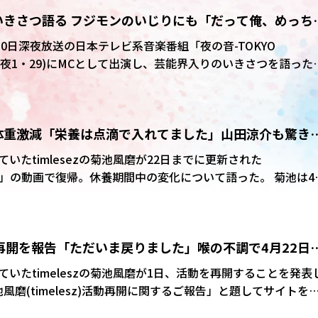
アリーナツアーより多い30万1000人を動員。5月の愛知、静岡
いきさつ語る フジモンのいじりにも「だって俺、めっち
た菊池風磨が休養中で、7人でステージに立った。先月の千葉
る。菊池は「喉に刺激を与えられず、流動食や一番ひどいとき
6月30日深夜放送の日本テレビ系音楽番組「夜の音-TOKYO
健康は大事」と強調。改めて「8人でいることが凄い楽しい。
(火曜深夜1・29)にMCとして出演し、芸能界入りのいきさつを語った
思いがより強くなった」と仲間とステージに立つ幸せを実感し
ERがゲスト出演。櫻井優衣、月足天音、仲川瑠夏の3人が、別のアイ
ストチャンスだったエピソードを披露した。 櫻井はフルー
誘われていたが、「向いてないと思っていたので、ずっと断っ
体重激減「栄養は点滴で入れてました」山田涼介も驚き
、菊池は「かっこよくない?断り続けてたんだって。俺も言い
だけど、気づいたら”って」と、うらやましがっていた。
いたtimlesezの菊池風磨が22日までに更新された
」の動画で復帰。休養期間中の変化について語った。 菊池は4月
期間活動を休止し、治療に専念すると発表。今月1日に活動再開
ファンが菊池の回復を願う絵馬が多くあり、「皆さんのおかげ
活動再開を報告「ただいま戻りました」喉の不調で4月22日
した。
いたtimeleszの菊池風磨が1日、活動を再開することを発表
を賜り、厚く御礼申し上げます」と書き出し、「喉の不調によ