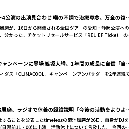
た弊社契約タレント菊池風磨につきまして、医師の判断、指導
活動再開させていただきますことをご報告申し上げます」と活動再
ツアー4公演の出演見合わせ 喉の不調で治療専念、万全の復
惑をおかけいたしましたこと、心よりお詫び申し上げます。引
・菊池風磨が、16日から開催される全国ツアーの愛知・静岡公演への
げます」と呼びかけた。 その後、菊池本人もインス
分かった。チケットリセールサービス「RELIEF Ticket」の
新。「ただいま戻りました。活動、再開いたします」と復帰を
開に向けて治療に専念しているものの「現時点では万全の状態
静岡公演は出演を見合わせることとなりました」と報告してい
ス新キャンペーンに登場 篠塚大輝、1年間の成長に自信「自
のアディダス「CLIMACOOL」キャンペーンアンバサダーを2年連続
池風磨、ラジオで休養の経緯説明「今後の活動をよりよ
することを公表したtimeleszの菊池風磨が26日、自身がDJ
z」(日曜前11・00)に出演。活動休止について言及した。 今回の番