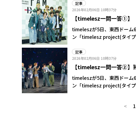
原について「あんまり接点が
記事
2026年02月06日
10時37分
と伝えた。
【timelesz一問一答
イの思い出から衣装のメ
timeleszが5日、東西
ン「timelesz proje
大舞台となった。以下、一問一答① ――新体制になって今日のちょうど1年と
けどいかがでしょうか? 菊池風磨「とにかくありがたいという思いと感謝と、あとはこうして
記事
2026年02月06日
10時37分
8人で1周年迎えられたっていうことをま
【timelesz一問一答
ということになりますが。 菊池「奇しくも2月5日に東京ドーム追加公演が決まって、それに
関してはすごくうれしかった
と、初心を取り戻した8人
timeleszが5日、東西
一致してなかったんですけど
ン「timelesz proje
なかったというわけにいかな
大舞台となった。以下、一問一答② ――そして東京ドームならではの演出は? 
けど、結びつかなくて、それ
えてやってなかった曲、もう言っちゃ
れぞれなんですけど、長かっ
<
1
他にもあるんですけどその曲
ーもいて、ただここが1周年だ
こで結構いろんなドラマが生
ょう、何かメンバーでやりましたか? やってないです 原嘉孝「まだです
取っておこうと思って、いつ
ね」 菊池「まだです」 ――改めてこの1年振り返ってみて、濃かった1年の思い出といいますか、
お届けすることができてよかったなと思ってます」 ―
印象に残った出来事は? 寺西拓人「こうして新体制timeleszとして初めてライブのステージに