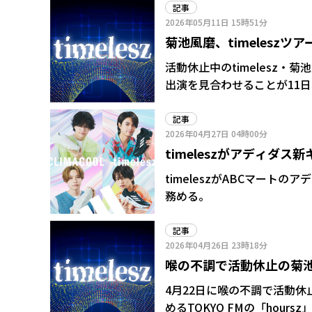
一時活動を休止しておりまし
記事
2026年05月11日
15時51分
もと本日6月1日(月)より
菊池風磨、timelesz
を発表した。 「日頃より応援してくださっているファンの皆さま、ならびに関係各所の皆さま
には、多大なるご心配とご迷
を目指す
活動休止中のtimelesz
続きご支援賜りますよう、お願い申し上
出演を見合わせることが11日、
タグラムのストーリーズを更
式サイトで発表された。 同サイトを運営するぴあ株式会社が「重要なお知らせ」として文書
告した。
を掲載。現在、菊池は活動再
記事
2026年04月27日
04時00分
の活動再開が難しく、愛知・
timeleszがアディダ
る。
な笑顔になった」
timeleszがABCマート
務める。
記事
2026年04月26日
23時18分
喉の不調で活動休止の菊
ものに」番組は継続
4月22日に喉の不調で活動休止
めるTOKYO FMの「hours