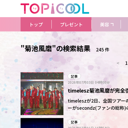
トップ
プレゼント
美容
"菊池風磨"の検索結果
245 件
<
1
記事
2026年07月03日
04時00分
timelesz菊池風磨が
た絆
timeleszが2日、全国
ーがsecondz(ファンの総
大興奮となった。アルバム「M
など全26曲をコールアンド
記事
2026年07月01日
16時54分