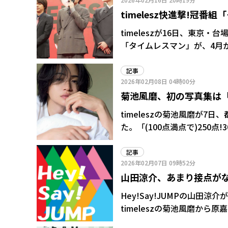
女子52キロ級金メダリスト
timelesz快進撃!冠
ァンであることを公言してい
磨「汗をかいて頑張る」
timeleszが16日、東
「タイムレスマン」が、4月か
は金曜午後9時58分から同1
る。菊池風磨は「深夜の頃と
記事
2026年02月08日
04時00分
体を張ることを約束した。 昨年2月に新体制に移行した後に誕生した初の冠番組が「タイムレ
菊池風磨、初の写真集は「
スマン」だった。同4月に始
行くので気合が入っている」
timeleszの菊池風磨が7
で、一回一回を頑張りたい」
た。「(100点満点で)25
た」と自信満々だ。 今を時めく菊池の30歳を記念して制作された一冊。近年はバラエティー
番組でブレークし、特にドッ
記事
2026年02月07日
09時52分
いた水着が溶けて全裸になる
山田涼介、あまり接点がなか
る姿が話題となった。
た結果は?
Hey!Say!JUMPの山
timeleszの菊池風磨から原嘉孝
れず答えを言えるかな?まち