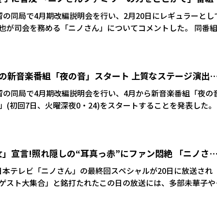
留の同局で4月期改編説明会を行い、2月20日にレギュラーとし
が司会を務める「ニノさん」についてコメントした。 同番組
13年に深夜番組としてスタート。その後、日曜に移り、昼、朝
に金曜午後7時のゴールデン帯に進出したが、1年半で幕を下ろ
の新音楽番組「夜の音」スタート 上質なステージ演出
れたら、その時は見ていただけたら。それではさようなら!」
ける
留の同局で4月期改編説明会を行い、4月から新音楽番組「夜の音
アタクシになかった。それは本当に申し訳ない。でもまた皆で
USIC-」(初回7日、火曜深夜0・24)をスタートすることを発表した。
いくのでこれからもよろしくお願いします!」とつづっていた
風磨。火曜深夜、アーティスト、楽曲の魅力を上質なステージ演出で
のアーティストをゲストに迎える。
」宣言!照れ隠しの“耳真っ赤”にファン悶絶 「ニノさ
日本テレビ「ニノさん」の最終回スペシャルが20日に放送され
ゲスト大集合」と銘打たれたこの日の放送には、多部未華子や
る渡辺謙ら豪華メンバーがスタジオに集結。そんな中、二宮が
したのは、東京五輪柔道