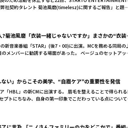
不良のため活動を休止すると22日、STARTO ENTERTAINMEN
、弊社契約タレント 菊池風磨(timelesz)につきまして、喉
止し治療に専念することとなりましたので、ご報告申し上げま
ー加入?菊池風磨「衣装一緒じゃないですか」まさかの“衣装
レビの新音楽番組「STAR」(後7・00)に出演。MCを務める同局の
ーに勧誘する場面があった。 ベージュのセットアップ
垣アナから番組名にちなんでメンバーの中のスターを聞かれる
上垣くんでしょ」と即答。「見てください、衣装一緒じゃない
り”した上垣アナをイジった。 メンバーからも「9人目
ない」からこその美学、“自眉ケア”の重要性を発信
バーみたいになってる」「コウタロウくん」などの声が上がっ
」の新CMに出演する。 眉毛を整えることで得られる自
セプトにちなみ、自身の第一印象でこだわっている点について
。
終了に言及 「ニノさんファミリーの力をどこかで」番組