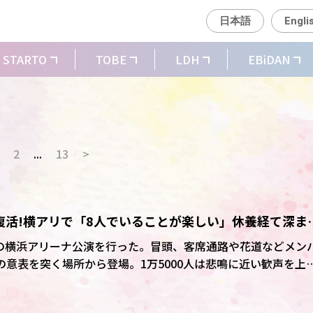
日本語
Engli
STARTO
TOBE
LDH
EBiDAN
2
...
13
>
完全復活!横アリで「8人でいることが楽しい」休養経て深ま
ツアーの横浜アリーナ公演を行った。冒頭、客席通路や花道などメン
称)の意表を突く場所から登場。1万5000人は悲鳴に近い歓声を上
OMENTUM」収録曲や29日発売のシングル「消えない花火
レスポンスなど観客とエネルギーを交換し合いながら熱く届けた