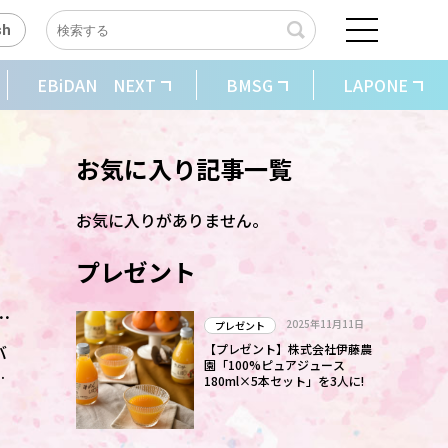
sh
EBiDAN NEXT
BMSG
LAPONE
お気に入り記事一覧
お気に入りがありません。
プレゼント
っ
2025年11月11日
プレゼント
バ
【プレゼント】株式会社伊藤農
園「100%ピュアジュース
げ
180ml×5本セット」を3人に!
」
。