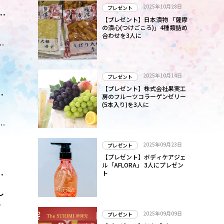
公
2025年10月28日
プレゼント
ゃ
公
【プレゼント】日本漬物 「薩摩
は
の漬心(つけごころ)」4種類詰め
合わせを3人に
こ
。
ド
2025年10月14日
プレゼント
て
【プレゼント】株式会社果実工
た
房のフルーツコラーゲンゼリー
(5本入り)を3人に
を
2025年09月23日
プレゼント
【プレゼント】ボディケアジェ
で
ル「AFLORA」 3人にプレゼン
か
ト
し
2025年09月09日
プレゼント
り