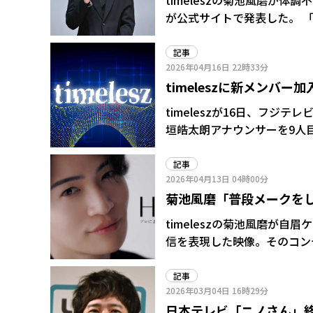
timeleszの菊池風磨が体調
が公式サイトで発表した。 「弊社契約タレント 菊池風磨(timelesz)に関するご報告」と題し
たリリースをアップ。「このたび
不調により一定期間活動を休
記事
2026年04月16日
22時33分
す」と伝えた。
timeleszに新メンバ
ぶり”イジる
timeleszが16日、フジテ
垣皓太朗アナウンサーを9人目のメンバ
スタイルで登場した8人。上
と、菊池風磨は「それはもう
記事
2026年04月13日
04時00分
すか」とベージュのスーツで“衣装かぶ
菊池風磨「普段メークをし
だ」「メンバーだ」「新メン
た。
timeleszの菊池風磨が自眉ケア「HBL
信を表現した映像。そのコン
われると「清潔感」と答えた
記事
2026年03月04日
16時29分
日本テレビ「ニノさん」