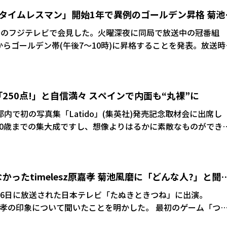
の阿部詩。共演者から驚きの声が上がる中、かねてより二宮の大
番組「タイムレスマン」開始1年で異例のゴールデン昇格 菊池
る阿部は、憧れの存在からの指名に照れ笑いを浮かべた。
京・台場のフジテレビで会見した。火曜深夜に同局で放送中の冠番組
らゴールデン帯(午後7～10時)に昇格することを発表。放送時
0時52分まで。放送開始からの2分間が貴重なゴールデン扱いと
変わらず、汗をかいて頑張りたい」と、枠が変わっても変わら
250点!」と自信満々 スペインで内面も“丸裸”に
まり、1年での昇格。佐藤勝利は「このスピード感でゴールデン
、新メンバーの原嘉孝も「まだ僕らのことを知らない方もいる
日、都内で初の写真集「Latido」(集英社)発売記念取材会に出席し
と張り切っていた。
0点!30歳までの集大成ですし、想像よりはるかに素敵なものができ
キリ企画での活躍が目覚ましい。プールで泳いでいるうちに着
など、アイドルらしからぬ仕打ちを受け「許せない!」と悔し
ったtimelesz原嘉孝 菊池風磨に「どんな人?」と聞
田涼介が6日に放送された日本テレビ「たぬきときつね」に出演。
の印象について聞いたことを明かした。 最初のゲーム「つら
ガエル合唱団」で対決することになった山田と原。そこで山田