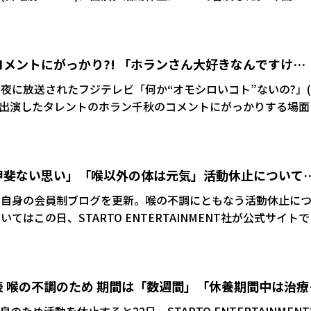
は「ニュースなどでご存じの方もいらっしゃると思いますが、
より療養期間に入っております。喉の不調により、診察を受けた
るという判断になりました。ちょっとずつだまし、だましやっ
メントにがっかり?! 「ホランさん大好きなんですけ
すけども、ここでしっかりお休みすることで今後の活動をより
至りました」と休養に至った経緯を説明した。
リ
3日深夜に放送されたフジテレビ「何か“オモシロいコト”ないの?」
スト出演したタレントのホラン千秋のコメントにがっかりする場面
し」と伝えられると、ホランは「馬刺しなんか1回食べたこと
た。 さらに「馬刺し」が登場すると「わか
甲斐ない思い」「喉以外の体は元気」活動休止について
よー…」と思わず天を仰いだ。自身が食べたのがピンかキリか「
の札を挙げた。理由につ
22日、自身の会員制ブログを更新。喉の不調にともなう活動休止に
生肉が得意じゃない。馬刺しも食べたことがあるかわからなく
口に)入れた時はなかったので。肉っていうものを客観的に見た
動を休止し治療に専念することとなりました」と発表。「喉の
て」と慎重に言葉を選んで説明した。
受けた結果、治療に専念する必要があるとの判断に至りました
び関係各所と協議の上、今後の活動を万全の状態で継続してい
 喉の不調のため 期間は「数週間」「休養期間中は治療
せていただく運びとなりました」と経過も明かされた。