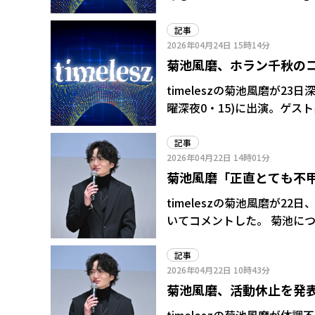
組は活動休止前に収録。菊池
たくし菊池風磨は4月22日
記事
2026年04月24日
15時14分
果、治療に専念する必要があ
菊池風磨、ホラン千秋のコ
いきたいなと思っていたんで
いものにしていくべく決断に
ど…」矛盾指摘でバッサ
timeleszの菊池風磨が2
曜深夜0・15)に出演。ゲ
あった。 この日は、食べた食材が「高級」か「激安」かを当てる人気企画「ピンキリ人狼」
を放送。最初の問題が「馬刺
記事
2026年04月22日
14時01分
るかどうかぐらい。食べない」と自信なさげだっ
菊池風磨「正直とても不
んないよ!こんなの!なんだ
ジでわかんない」と表情をしかめた。 解答タイムでは「高級(ピン)」
員制ブログで言及
timeleszの菊池風磨が
いて聞かれると「私、そんな
いてコメントした。 菊池についてはこの日、STARTO ENTERTAINMENT社が公式サイトで
て…。だけど、臭みは別に(
「喉の不調により一定期間活
に、お手頃ではないのかなっ
調が続いたため医師の診察を
記事
2026年04月22日
10時43分
医師の指導のもと、本人およ
菊池風磨、活動休止を発表
ため、数週間の活動を休止さ
専念」