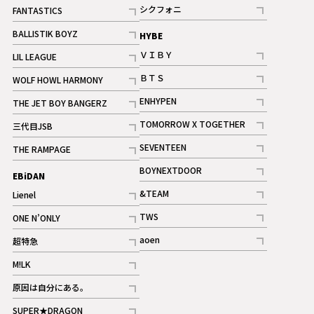
記事
記事
シクフォニ
FANTASTICS
記事
記事
BALLISTIK BOYZ
HYBE
記事
ＶＩＢＹ
LIL LEAGUE
記事
記事
ＢＴＳ
WOLF HOWL HARMONY
記事
記事
ENHYPEN
THE JET BOY BANGERZ
記事
記事
TOMORROW X TOGETHER
三代目JSB
記事
記事
SEVENTEEN
THE RAMPAGE
ギャラリー
記事
記事
BOYNEXTDOOR
EBiDAN
ギャラリー
記事
&TEAM
Lienel
記事
記事
TWS
ONE N’ONLY
ギャラリー
記事
記事
aoen
超特急
記事
記事
M!LK
ギャラリー
記事
原因は自分にある。
記事
SUPER★DRAGON