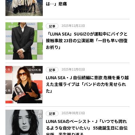
は…」悲痛
2025年12月21日
記事
「LUNA SEA」SUGIZOが運転中にバイクと
接触事故 23日の公演延期「一日も早い回復
お祈り」
2025年12月01日
記事
LUNA SEA・J 自伝続編に意欲 危機を乗り越
えた主催ライブは「バンドの力を見せられ
た」
2025年08月13日
記事
LUNA SEAのベーシスト・J「いつでも誇れ
るような自分でいたい」 55歳誕生日に自伝
出版、半生振り返る