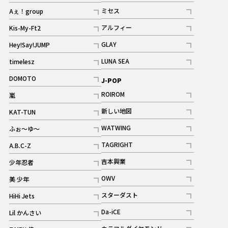
記事
記事
ミセス
Aぇ！group
記事
記事
アルフィー
Kis-My-Ft2
記事
記事
GLAY
Hey!Say!JUMP
ギャラリー
記事
記事
LUNA SEA
timelesz
記事
記事
DOMOTO
J-POP
記事
ROIROM
嵐
記事
記事
新しい地図
KAT-TUN
記事
記事
WATWING
ふぉ～ゆ～
記事
記事
TAGRIGHT
A.B.C-Z
記事
記事
吉本興業
少年忍者
ギャラリー
記事
記事
OWV
美 少年
記事
記事
スターダスト
HiHi Jets
ギャラリー
記事
記事
Da-iCE
Lil かんさい
記事
記事