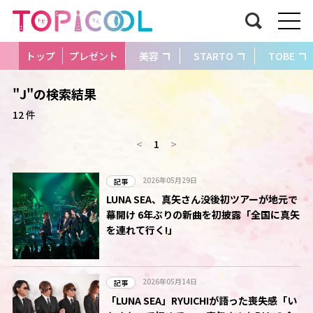
トップ
プレゼント
美容
STARTO
TOBE
"J"の検索結果
12 件
<
1
>
2026年05月29日
記事
LUNA SEA、真矢さん没後初ツアーが地元で
幕開け 6年ぶりの新曲を初披露「全国に真矢
を連れて行く!」
2026年05月14日
記事
「LUNA SEA」RYUICHIが語った喪失感「い