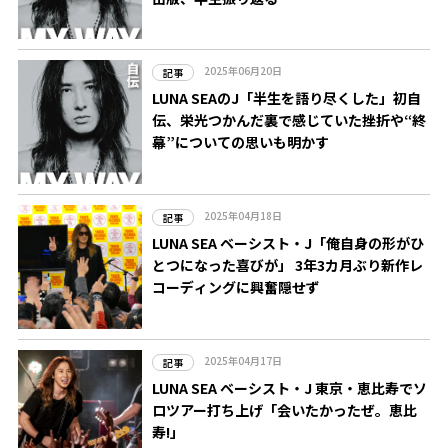
2025年06月20日
記事
LUNA SEAのJ「半生を語り尽くした」初自
伝、栄光つかんだ裏で感じていた挫折や“終
幕”についての思いも明かす
2025年04月18日
記事
LUNA SEA ベーシスト・J「俺自身の形がひ
とつになった喜びが」 3年3カ月ぶり新作レ
コーディングに興奮隠せず
2025年04月17日
記事
LUNA SEA ベーシスト・J 東京・恵比寿でソ
ロツアー打ち上げ「会いたかったぜ。恵比
寿!」