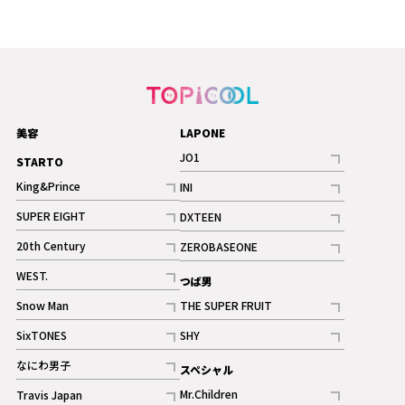
美容
LAPONE
JO1
STARTO
記事
King&Prince
INI
ギャラリー
記事
記事
SUPER EIGHT
DXTEEN
ギャラリー
記事
記事
20th Century
ZEROBASEONE
ギャラリー
記事
記事
WEST.
つば男
記事
Snow Man
THE SUPER FRUIT
記事
記事
SixTONES
SHY
ギャラリー
ギャラリー
記事
記事
なにわ男子
スペシャル
ギャラリー
記事
Mr.Children
Travis Japan