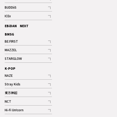
記事
BUDDiiS
記事
ICEx
記事
EBiDAN NEXT
BMSG
BE:FIRST
記事
MAZZEL
ギャラリー
記事
STARGLOW
ギャラリー
記事
K-POP
NAZE
記事
Stray Kids
記事
東方神起
記事
NCT
記事
Hi-Fi Un!corn
記事