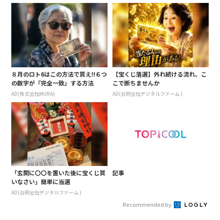
８月のロト6はこの方法で買え!!６つ
【宝くじ落選】外れ続ける流れ、こ
の数字が『完全一致』する方法
こで断ちませんか
AD(株式会社MURA)
AD(合同会社デジタルファーム )
「玄関に〇〇を置いた後に宝くじ買
記事
いなさい」簡単に当選
AD(合同会社デジタルファーム )
Recommended by