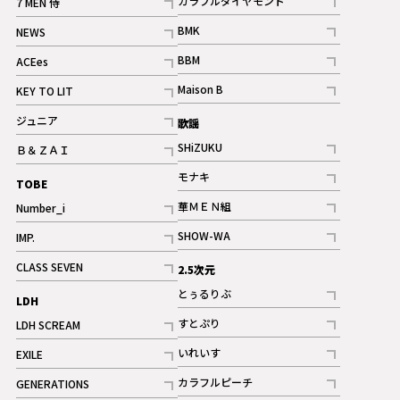
カラフルダイヤモンド
7 MEN 侍
記事
記事
BMK
NEWS
記事
記事
BBM
ACEes
ギャラリー
記事
記事
Maison B
KEY TO LIT
ギャラリー
記事
記事
ジュニア
歌謡
ギャラリー
記事
SHiZUKU
Ｂ＆ＺＡＩ
記事
記事
モナキ
TOBE
記事
華ＭＥＮ組
Number_i
記事
記事
SHOW-WA
IMP.
記事
記事
CLASS SEVEN
2.5次元
記事
とぅるりぶ
LDH
記事
すとぷり
LDH SCREAM
記事
記事
いれいす
EXILE
ギャラリー
記事
記事
カラフルピーチ
GENERATIONS
ギャラリー