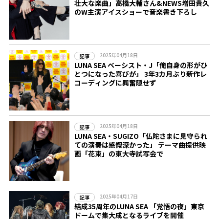
壮大な楽曲」高橋大輔さん&NEWS増田貴久
のW主演アイスショーで音楽書き下ろし
2025年04月18日
記事
LUNA SEA ベーシスト・J「俺自身の形がひ
とつになった喜びが」 3年3カ月ぶり新作レ
コーディングに興奮隠せず
2025年04月18日
記事
LUNA SEA・SUGIZO「仏陀さまに見守られ
ての演奏は感慨深かった」 テーマ曲提供映
画「花束」の東大寺試写会で
2025年04月17日
記事
結成35周年のLUNA SEA 「覚悟の夜」東京
ドームで集大成となるライブを開催