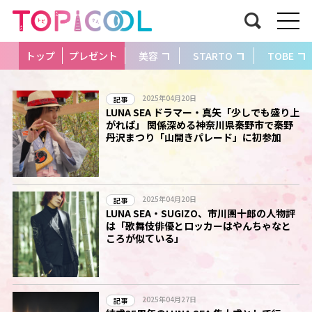
トップ
プレゼント
美容
STARTO
TOBE
2025年04月20日
記事
LUNA SEA ドラマー・真矢「少しでも盛り上
がれば」 関係深める神奈川県秦野市で秦野
丹沢まつり「山開きパレード」に初参加
2025年04月20日
記事
LUNA SEA・SUGIZO、市川團十郎の人物評
は「歌舞伎俳優とロッカーはやんちゃなと
ころが似ている」
2025年04月27日
記事