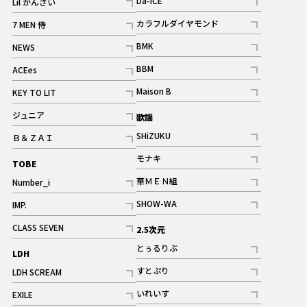
Da-iCE
Lil かんさい
記事
記事
カラフルダイヤモンド
7 MEN 侍
記事
記事
BMK
NEWS
記事
記事
BBM
ACEes
ギャラリー
記事
記事
Maison B
KEY TO LIT
ギャラリー
記事
記事
ジュニア
歌謡
ギャラリー
記事
SHiZUKU
Ｂ＆ＺＡＩ
記事
記事
モナキ
TOBE
記事
華ＭＥＮ組
Number_i
記事
記事
SHOW-WA
IMP.
記事
記事
CLASS SEVEN
2.5次元
記事
とぅるりぶ
LDH
記事
すとぷり
LDH SCREAM
記事
記事
いれいす
EXILE
ギャラリー