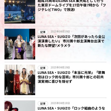
結成35周年のLUNA SEA 集大成として行っ
た東京ドームライブを27日午後7時から「フ
ジテレビTWO」で放送!
2025年04月19日
記事
LUNA SEA・SUGIZO「次回があったら全公
演演奏したい」 市川團十郎主演舞台出演で
新たな野望?メラメラ
2025年04月19日
記事
LUNA SEA・SUGIZO「本当に光栄」「歌舞
伎はロック的な芸術」市川團十郎との初共
演実現に喜びを隠せず
2025年04月18日
記事
LUNA SEA・SUGIZO「ロック組曲のような