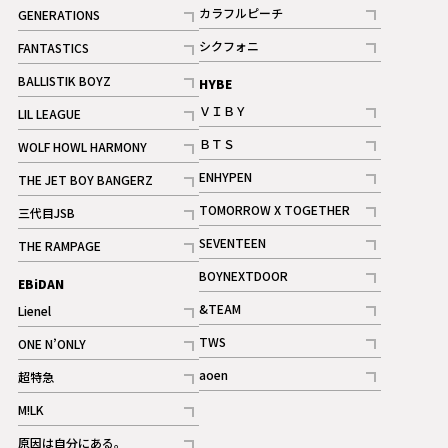
記事
記事
カラフルピーチ
GENERATIONS
ギャラリー
記事
記事
シクフォニ
FANTASTICS
記事
記事
BALLISTIK BOYZ
HYBE
記事
ＶＩＢＹ
LIL LEAGUE
記事
記事
ＢＴＳ
WOLF HOWL HARMONY
記事
記事
ENHYPEN
THE JET BOY BANGERZ
記事
記事
TOMORROW X TOGETHER
三代目JSB
記事
記事
SEVENTEEN
THE RAMPAGE
ギャラリー
記事
記事
BOYNEXTDOOR
EBiDAN
ギャラリー
記事
&TEAM
Lienel
記事
記事
TWS
ONE N’ONLY
ギャラリー
記事
記事
aoen
超特急
記事
記事
M!LK
ギャラリー
記事
原因は自分にある。