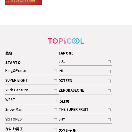
美容
LAPONE
JO1
STARTO
記事
King&Prince
INI
ギャラリー
記事
記事
SUPER EIGHT
DXTEEN
ギャラリー
記事
記事
20th Century
ZEROBASEONE
ギャラリー
記事
記事
WEST.
つば男
記事
Snow Man
THE SUPER FRUIT
記事
記事
SixTONES
SHY
ギャラリー
ギャラリー
記事
記事
なにわ男子
スペシャル
ギャラリー