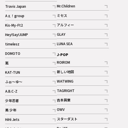
記事
Mr.Children
Travis Japan
記事
記事
ミセス
Aぇ！group
記事
記事
アルフィー
Kis-My-Ft2
記事
記事
GLAY
Hey!Say!JUMP
ギャラリー
記事
記事
LUNA SEA
timelesz
記事
記事
DOMOTO
J-POP
記事
ROIROM
嵐
記事
記事
新しい地図
KAT-TUN
記事
記事
WATWING
ふぉ～ゆ～
記事
記事
TAGRIGHT
A.B.C-Z
記事
記事
吉本興業
少年忍者
ギャラリー
記事
記事
OWV
美 少年
記事
記事
スターダスト
HiHi Jets
ギャラリー
記事
記事