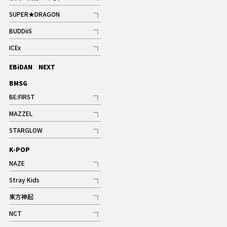
記事
SUPER★DRAGON
記事
BUDDiiS
記事
ICEx
記事
EBiDAN NEXT
BMSG
BE:FIRST
記事
MAZZEL
ギャラリー
記事
STARGLOW
ギャラリー
記事
K-POP
NAZE
記事
Stray Kids
記事
東方神起
記事
NCT
記事