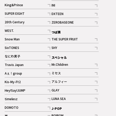
記事
King&Prince
INI
ギャラリー
記事
記事
SUPER EIGHT
DXTEEN
ギャラリー
記事
記事
20th Century
ZEROBASEONE
ギャラリー
記事
記事
WEST.
つば男
記事
Snow Man
THE SUPER FRUIT
記事
記事
SixTONES
SHY
ギャラリー
ギャラリー
記事
記事
なにわ男子
スペシャル
ギャラリー
記事
Mr.Children
Travis Japan
記事
記事
ミセス
Aぇ！group
記事
記事
アルフィー
Kis-My-Ft2
記事
記事
GLAY
Hey!Say!JUMP
ギャラリー
記事
記事
LUNA SEA
timelesz
記事
記事
DOMOTO
J-POP
記事
ROIROM
嵐