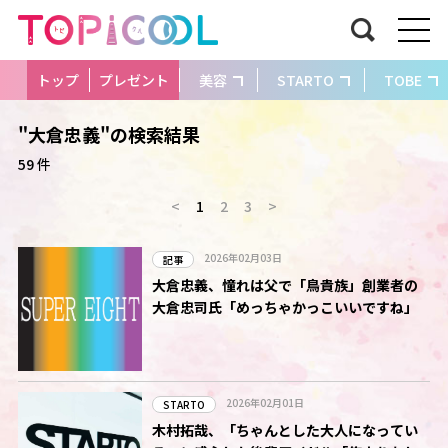
トップ
プレゼント
美容
STARTO
TOBE
"大倉忠義"の検索結果
59 件
<
1
2
3
>
2026年02月03日
記事
大倉忠義、憧れは父で「鳥貴族」創業者の
大倉忠司氏「めっちゃかっこいいですね」
2026年02月01日
STARTO
木村拓哉、「ちゃんとした大人になってい