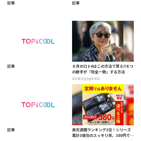
記事
記事
記事
８月のロト6はこの方法で買え!!６つ
の数字が『完全一致』する方法
AD(株式会社MURA)
記事
楽天週間ランキング1位！シリーズ
累計3億包のスッキリ茶。380円でお
試し