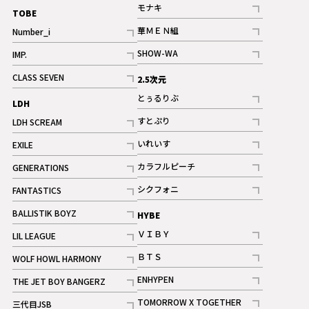
記事
モナキ
TOBE
記事
華ＭＥＮ組
Number_i
記事
記事
SHOW-WA
IMP.
記事
記事
CLASS SEVEN
2.5次元
記事
とぅるりぶ
LDH
記事
すとぷり
LDH SCREAM
記事
記事
いれいす
EXILE
ギャラリー
記事
記事
カラフルピーチ
GENERATIONS
ギャラリー
記事
記事
シクフォニ
FANTASTICS
記事
記事
BALLISTIK BOYZ
HYBE
記事
ＶＩＢＹ
LIL LEAGUE
記事
記事
ＢＴＳ
WOLF HOWL HARMONY
記事
記事
ENHYPEN
THE JET BOY BANGERZ
記事
記事
TOMORROW X TOGETHER
三代目JSB