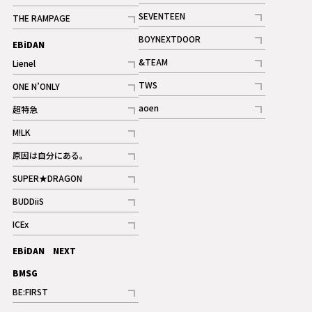
記事
記事
SEVENTEEN
THE RAMPAGE
ギャラリー
記事
記事
BOYNEXTDOOR
EBiDAN
ギャラリー
記事
&TEAM
Lienel
記事
記事
TWS
ONE N’ONLY
ギャラリー
記事
記事
aoen
超特急
記事
記事
M!LK
ギャラリー
記事
原因は自分にある。
記事
SUPER★DRAGON
記事
BUDDiiS
記事
ICEx
記事
EBiDAN NEXT
BMSG
BE:FIRST
記事