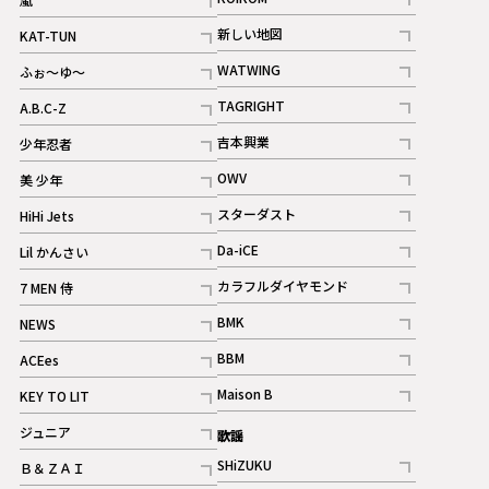
記事
記事
新しい地図
KAT-TUN
記事
記事
WATWING
ふぉ～ゆ～
記事
記事
TAGRIGHT
A.B.C-Z
記事
記事
吉本興業
少年忍者
ギャラリー
記事
記事
OWV
美 少年
記事
記事
スターダスト
HiHi Jets
ギャラリー
記事
記事
Da-iCE
Lil かんさい
記事
記事
カラフルダイヤモンド
7 MEN 侍
記事
記事
BMK
NEWS
記事
記事
BBM
ACEes
ギャラリー
記事
記事
Maison B
KEY TO LIT
ギャラリー
記事
記事
ジュニア
歌謡
ギャラリー
記事
SHiZUKU
Ｂ＆ＺＡＩ
記事