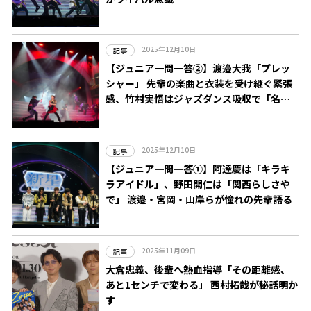
2025年12月10日
記事
【ジュニア一問一答②】渡邉大我「プレッ
シャー」 先輩の楽曲と衣装を受け継ぐ緊張
感、竹村実悟はジャズダンス吸収で「名に
恥じぬよう」
2025年12月10日
記事
【ジュニア一問一答①】阿達慶は「キラキ
ラアイドル」、野田開仁は「関西らしさや
で」 渡邉・宮岡・山岸らが憧れの先輩語る
2025年11月09日
記事
大倉忠義、後輩へ熱血指導「その距離感、
あと1センチで変わる」 西村拓哉が秘話明か
す