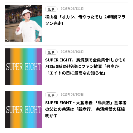
2025年08月31日
記事
横山裕「オカン、俺やったぞ!」24時間マラ
ソン完走!
2025年08月08日
記事
SUPER EIGHT、鳥貴族で全員集合!しかも8
月8日8時8分投稿にファン歓喜「最高か」
「エイトの日に最高なお知らせ」
2025年08月03日
記事
SUPER EIGHT・大倉忠義 「鳥貴族」創業者
の父との共演は「親孝行」 共演解禁の経緯
明かす