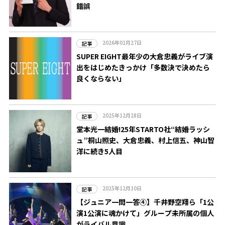
錯誤
2026年01月27日
記事
SUPER EIGHT最年少の大倉忠義がライブ演
出をはじめたきっかけ「多数決で決めたら
良くならない」
2025年12月28日
記事
堂本光一結婚!25年STARTO社“結婚ラッシ
ュ”桐山照史、大倉忠義、村上信五、神山智
洋に続き5人目
2025年12月10日
記事
【ジュニア一問一答④】千井野空翔ら「1公
演1公演に魂かけて」グループ未所属の個人
がライバル意識