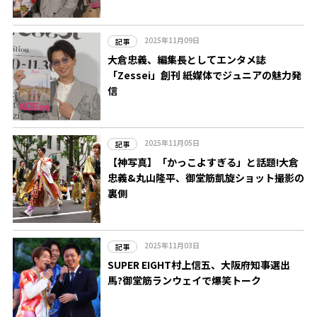
2025年11月09日
記事
大倉忠義、編集長としてエンタメ誌
「Zessei」創刊 紙媒体でジュニアの魅力発
信
2025年11月05日
記事
【神写真】「かっこよすぎる」と話題!大倉
忠義&丸山隆平、御堂筋凱旋ショット撮影の
裏側
2025年11月03日
記事
SUPER EIGHT村上信五、大阪府知事選出
馬?御堂筋ランウェイで爆笑トーク